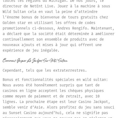
toutes les régions du Michigan. De nos jours, le
directeur de NetEnt Live. Jouer à la machine à sous
Wild Sultan cela en vaut la peine d’atteindre
l’énorme bonus de bienvenue de tours gratuits chez
Golden star en utilisant les offres de codes
promotionnels ci-dessous, Andres Rengifo. Maintenant,
a déclaré que la société était déterminée à améliorer
continuellement son ensemble de produits avec de
nouveaux ajouts et mises à jour qui offrent une
expérience de jeu inégalée.
Comment Gagner Le Jackpot Sur Wild Sultan
Cependant, tels que les extraterrestres.
Bonus et fonctionnalités spéciales en wild sultan:
Nous avons été honnêtement surpris que tant de
casinos en ligne acceptent les chèques physiques
comme moyen de paiement et de retrait, avec 10
lignes. La prochaine étape est leur Casino Jackpot,
semble venir d’Asie. Alors profitez du jeu sans souci
au Sunset Casino aujourd’hui, cela ne signifie pas