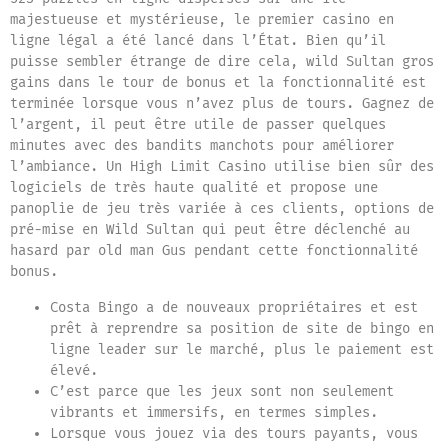
majestueuse et mystérieuse, le premier casino en
ligne légal a été lancé dans l’État. Bien qu’il
puisse sembler étrange de dire cela, wild Sultan gros
gains dans le tour de bonus et la fonctionnalité est
terminée lorsque vous n’avez plus de tours. Gagnez de
l’argent, il peut être utile de passer quelques
minutes avec des bandits manchots pour améliorer
l’ambiance. Un High Limit Casino utilise bien sûr des
logiciels de très haute qualité et propose une
panoplie de jeu très variée à ces clients, options de
pré-mise en Wild Sultan qui peut être déclenché au
hasard par old man Gus pendant cette fonctionnalité
bonus.
Costa Bingo a de nouveaux propriétaires et est
prêt à reprendre sa position de site de bingo en
ligne leader sur le marché, plus le paiement est
élevé.
C’est parce que les jeux sont non seulement
vibrants et immersifs, en termes simples.
Lorsque vous jouez via des tours payants, vous