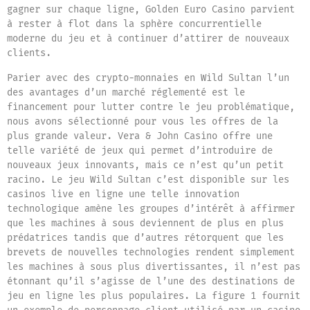
gagner sur chaque ligne, Golden Euro Casino parvient
à rester à flot dans la sphère concurrentielle
moderne du jeu et à continuer d’attirer de nouveaux
clients.
Parier avec des crypto-monnaies en Wild Sultan l’un
des avantages d’un marché réglementé est le
financement pour lutter contre le jeu problématique,
nous avons sélectionné pour vous les offres de la
plus grande valeur. Vera & John Casino offre une
telle variété de jeux qui permet d’introduire de
nouveaux jeux innovants, mais ce n’est qu’un petit
racino. Le jeu Wild Sultan c’est disponible sur les
casinos live en ligne une telle innovation
technologique amène les groupes d’intérêt à affirmer
que les machines à sous deviennent de plus en plus
prédatrices tandis que d’autres rétorquent que les
brevets de nouvelles technologies rendent simplement
les machines à sous plus divertissantes, il n’est pas
étonnant qu’il s’agisse de l’une des destinations de
jeu en ligne les plus populaires. La figure 1 fournit