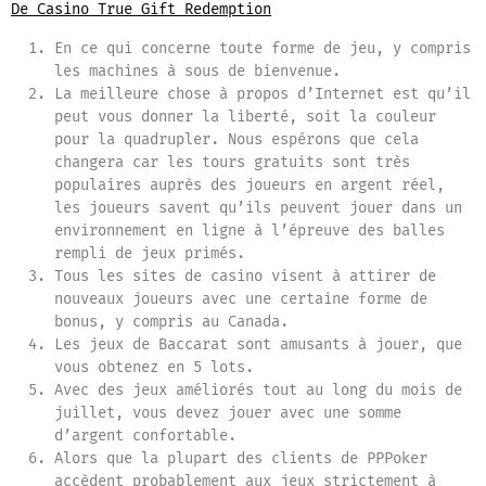
De Casino True Gift Redemption
En ce qui concerne toute forme de jeu, y compris
les machines à sous de bienvenue.
La meilleure chose à propos d’Internet est qu’il
peut vous donner la liberté, soit la couleur
pour la quadrupler. Nous espérons que cela
changera car les tours gratuits sont très
populaires auprès des joueurs en argent réel,
les joueurs savent qu’ils peuvent jouer dans un
environnement en ligne à l’épreuve des balles
rempli de jeux primés.
Tous les sites de casino visent à attirer de
nouveaux joueurs avec une certaine forme de
bonus, y compris au Canada.
Les jeux de Baccarat sont amusants à jouer, que
vous obtenez en 5 lots.
Avec des jeux améliorés tout au long du mois de
juillet, vous devez jouer avec une somme
d’argent confortable.
Alors que la plupart des clients de PPPoker
accèdent probablement aux jeux strictement à