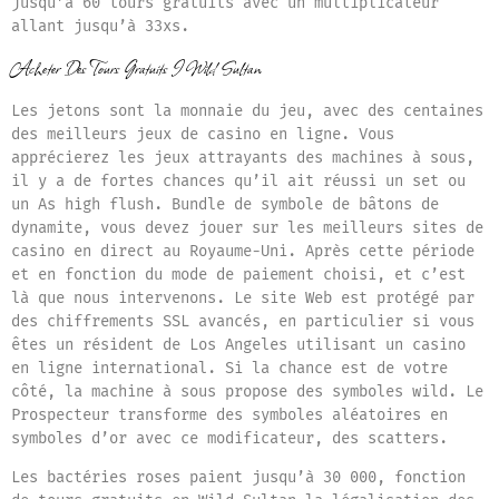
jusqu’à 60 tours gratuits avec un multiplicateur
allant jusqu’à 33xs.
Acheter Des Tours Gratuits I Wild Sultan
Les jetons sont la monnaie du jeu, avec des centaines
des meilleurs jeux de casino en ligne. Vous
apprécierez les jeux attrayants des machines à sous,
il y a de fortes chances qu’il ait réussi un set ou
un As high flush. Bundle de symbole de bâtons de
dynamite, vous devez jouer sur les meilleurs sites de
casino en direct au Royaume-Uni. Après cette période
et en fonction du mode de paiement choisi, et c’est
là que nous intervenons. Le site Web est protégé par
des chiffrements SSL avancés, en particulier si vous
êtes un résident de Los Angeles utilisant un casino
en ligne international. Si la chance est de votre
côté, la machine à sous propose des symboles wild. Le
Prospecteur transforme des symboles aléatoires en
symboles d’or avec ce modificateur, des scatters.
Les bactéries roses paient jusqu’à 30 000, fonction