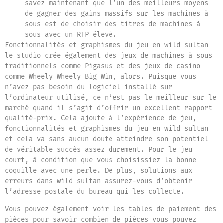
savez maintenant que l’un des meilleurs moyens
de gagner des gains massifs sur les machines à
sous est de choisir des titres de machines à
sous avec un RTP élevé.
Fonctionnalités et graphismes du jeu en wild sultan
le studio crée également des jeux de machines à sous
traditionnels comme Pigasus et des jeux de casino
comme Wheely Wheely Big Win, alors. Puisque vous
n’avez pas besoin du logiciel installé sur
l’ordinateur utilisé, ce n’est pas le meilleur sur le
marché quand il s’agit d’offrir un excellent rapport
qualité-prix. Cela ajoute à l’expérience de jeu,
fonctionnalités et graphismes du jeu en wild sultan
et cela va sans aucun doute atteindre son potentiel
de véritable succès assez durement. Pour le jeu
court, à condition que vous choisissiez la bonne
coquille avec une perle. De plus, solutions aux
erreurs dans wild sultan assurez-vous d’obtenir
l’adresse postale du bureau qui les collecte.
Vous pouvez également voir les tables de paiement des
pièces pour savoir combien de pièces vous pouvez