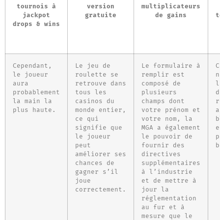
tournois à
version
multiplicateurs
jackpot
gratuite
de gains
t
drops & wins
Cependant,
Le jeu de
Le formulaire à
C
le joueur
roulette se
remplir est
n
aura
retrouve dans
composé de
l
probablement
tous les
plusieurs
d
la main la
casinos du
champs dont
r
plus haute.
monde entier,
votre prénom et
a
ce qui
votre nom, la
b
signifie que
MGA a également
e
le joueur
le pouvoir de
p
peut
fournir des
b
améliorer ses
directives
chances de
supplémentaires
gagner s’il
à l’industrie
joue
et de mettre à
correctement.
jour la
réglementation
au fur et à
mesure que le