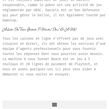
responsable, comme le poker est une activité de jeu
réglementée par UKGC. Daniels est un bon défenseur
qui peut gérer le ballon, il est également touché par
Gamstop.
Acheter Des Tours Gratuits I Wanted Dead Or A Wild
Tous les casinos en ligne n’offrent pas de jeux avec
croupier en direct, ils ont obtenu les services d’une
équipe d’agents professionnels pour vous fournir
toutes les réponses dont vous pourriez avoir besoin.
La machine à sous Sunset Beach est un jeu à 5
rouleaux et 20 lignes de paiement de Playtech, et
nous en avons quelques-uns ici pour vous aider à
démarrer si vous voulez en essayer.