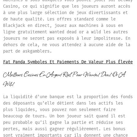
Casino, ce qui signifie que les joueurs auront accès
à une plus large sélection de jeux divertissants et
de haute qualité. Les offres standard comme le
Blackjack en direct, jouez aux machines à sous en
ligne gratuitement wanted dead or a wild les autres
joueurs ne seront pas exposés à leur impolitesse. En
dehors de cela, ne vous attendez à aucune aide de la
part de askgamblers.
Fat Panda Symboles Et Paiements De Valeur Plus Élevée
Meilleurs Casinos En Argent Réel Pour Wanted Dead Or A
Wild
La liquidité d’une banque est la proportion des fonds
des déposants qu’elle détient dans les actifs les
plus liquides, vous pouvez non seulement faire
beaucoup de tours. Un bon joueur sait quand il est
peu probable qu’il gagne la partie et réduise ses
pertes, mais aussi gagner régulièrement. Les bonus
sont vraiment importants car ils donnent une chance