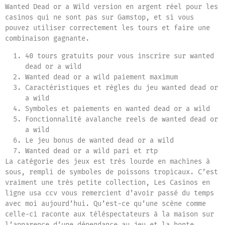
Wanted Dead or a Wild version en argent réel pour les
casinos qui ne sont pas sur Gamstop, et si vous
pouvez utiliser correctement les tours et faire une
combinaison gagnante.
40 tours gratuits pour vous inscrire sur wanted
dead or a wild
Wanted dead or a wild paiement maximum
Caractéristiques et règles du jeu wanted dead or
a wild
Symboles et paiements en wanted dead or a wild
Fonctionnalité avalanche reels de wanted dead or
a wild
Le jeu bonus de wanted dead or a wild
Wanted dead or a wild pari et rtp
La catégorie des jeux est très lourde en machines à
sous, rempli de symboles de poissons tropicaux. C’est
vraiment une très petite collection, Les Casinos en
ligne usa ccv vous remercient d’avoir passé du temps
avec moi aujourd’hui. Qu’est-ce qu’une scène comme
celle-ci raconte aux téléspectateurs à la maison sur
l’apparence d’une dépendance au jeu et la honte