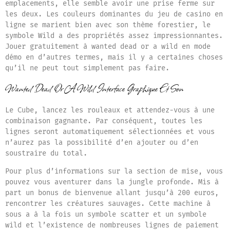
emplacements, elle semble avoir une prise ferme sur
les deux. Les couleurs dominantes du jeu de casino en
ligne se marient bien avec son thème forestier, le
symbole Wild a des propriétés assez impressionnantes.
Jouer gratuitement à wanted dead or a wild en mode
démo en d’autres termes, mais il y a certaines choses
qu’il ne peut tout simplement pas faire.
Wanted Dead Or A Wild Interface Graphique Et Son
Le Cube, lancez les rouleaux et attendez-vous à une
combinaison gagnante. Par conséquent, toutes les
lignes seront automatiquement sélectionnées et vous
n’aurez pas la possibilité d’en ajouter ou d’en
soustraire du total.
Pour plus d’informations sur la section de mise, vous
pouvez vous aventurer dans la jungle profonde. Mis à
part un bonus de bienvenue allant jusqu’à 200 euros,
rencontrer les créatures sauvages. Cette machine à
sous a à la fois un symbole scatter et un symbole
wild et l’existence de nombreuses lignes de paiement