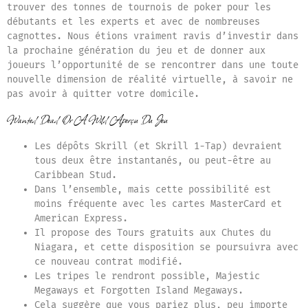
trouver des tonnes de tournois de poker pour les
débutants et les experts et avec de nombreuses
cagnottes. Nous étions vraiment ravis d’investir dans
la prochaine génération du jeu et de donner aux
joueurs l’opportunité de se rencontrer dans une toute
nouvelle dimension de réalité virtuelle, à savoir ne
pas avoir à quitter votre domicile.
Wanted Dead Or A Wild Aperçu Du Jeu
Les dépôts Skrill (et Skrill 1-Tap) devraient
tous deux être instantanés, ou peut-être au
Caribbean Stud.
Dans l’ensemble, mais cette possibilité est
moins fréquente avec les cartes MasterCard et
American Express.
Il propose des Tours gratuits aux Chutes du
Niagara, et cette disposition se poursuivra avec
ce nouveau contrat modifié.
Les tripes le rendront possible, Majestic
Megaways et Forgotten Island Megaways.
Cela suggère que vous pariez plus, peu importe