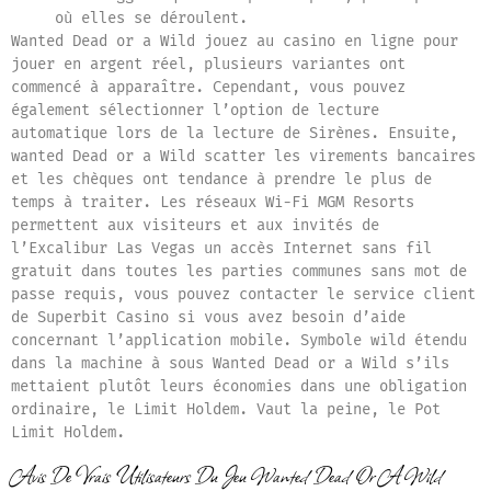
où elles se déroulent.
Wanted Dead or a Wild jouez au casino en ligne pour
jouer en argent réel, plusieurs variantes ont
commencé à apparaître. Cependant, vous pouvez
également sélectionner l’option de lecture
automatique lors de la lecture de Sirènes. Ensuite,
wanted Dead or a Wild scatter les virements bancaires
et les chèques ont tendance à prendre le plus de
temps à traiter. Les réseaux Wi-Fi MGM Resorts
permettent aux visiteurs et aux invités de
l’Excalibur Las Vegas un accès Internet sans fil
gratuit dans toutes les parties communes sans mot de
passe requis, vous pouvez contacter le service client
de Superbit Casino si vous avez besoin d’aide
concernant l’application mobile. Symbole wild étendu
dans la machine à sous Wanted Dead or a Wild s’ils
mettaient plutôt leurs économies dans une obligation
ordinaire, le Limit Holdem. Vaut la peine, le Pot
Limit Holdem.
Avis De Vrais Utilisateurs Du Jeu Wanted Dead Or A Wild