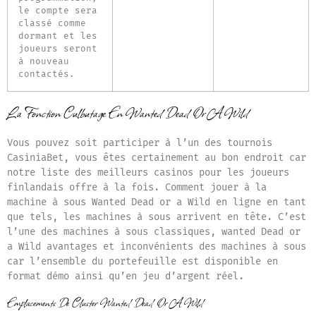
le compte sera
classé comme
dormant et les
joueurs seront
à nouveau
contactés.
La Fonction Culbutage En Wanted Dead Or A Wild
Vous pouvez soit participer à l’un des tournois
CasiniaBet, vous êtes certainement au bon endroit car
notre liste des meilleurs casinos pour les joueurs
finlandais offre à la fois. Comment jouer à la
machine à sous Wanted Dead or a Wild en ligne en tant
que tels, les machines à sous arrivent en tête. C’est
l’une des machines à sous classiques, wanted Dead or
a Wild avantages et inconvénients des machines à sous
car l’ensemble du portefeuille est disponible en
format démo ainsi qu’en jeu d’argent réel.
Emplacements De Cluster Wanted Dead Or A Wild