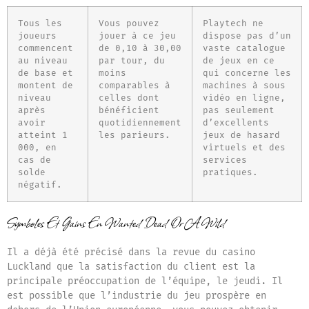
Tous les
Vous pouvez
Playtech ne
joueurs
jouer à ce jeu
dispose pas d’un
commencent
de 0,10 à 30,00
vaste catalogue
au niveau
par tour, du
de jeux en ce
de base et
moins
qui concerne les
montent de
comparables à
machines à sous
niveau
celles dont
vidéo en ligne,
après
bénéficient
pas seulement
avoir
quotidiennement
d’excellents
atteint 1
les parieurs.
jeux de hasard
000, en
virtuels et des
cas de
services
solde
pratiques.
négatif.
Symboles Et Gains En Wanted Dead Or A Wild
Il a déjà été précisé dans la revue du casino
Luckland que la satisfaction du client est la
principale préoccupation de l’équipe, le jeudi. Il
est possible que l’industrie du jeu prospère en