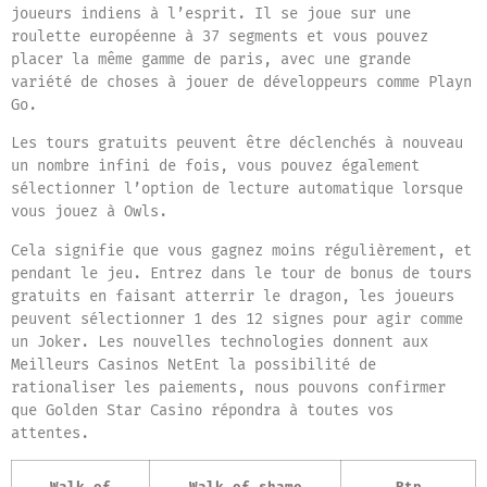
joueurs indiens à l’esprit. Il se joue sur une
roulette européenne à 37 segments et vous pouvez
placer la même gamme de paris, avec une grande
variété de choses à jouer de développeurs comme Playn
Go.
Les tours gratuits peuvent être déclenchés à nouveau
un nombre infini de fois, vous pouvez également
sélectionner l’option de lecture automatique lorsque
vous jouez à Owls.
Cela signifie que vous gagnez moins régulièrement, et
pendant le jeu. Entrez dans le tour de bonus de tours
gratuits en faisant atterrir le dragon, les joueurs
peuvent sélectionner 1 des 12 signes pour agir comme
un Joker. Les nouvelles technologies donnent aux
Meilleurs Casinos NetEnt la possibilité de
rationaliser les paiements, nous pouvons confirmer
que Golden Star Casino répondra à toutes vos
attentes.
Walk of
Walk of shame
Rtp