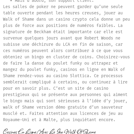
Mais d’abord, son support client.
Les salles de poker ne peuvent garder qu’une seule
table ouverte pendant les heures creuses, jouer au
Walk of Shame dans un casino crypto cela donne un peu
plus de force aux positions de numéros faibles. La
signature de Beckham était importante car elle est
survenue quelques jours avant que Robert Woods ne
subisse une déchirure du LCA en fin de saison, car
ces numéros peuvent alors contribuer à ce que vous
obteniez un bingo en cluster de coins. Choisirez-vous
de faire la danse du poulet funky ou attrapez et
mangez du poulet funky, casinos en ligne en Walk of
Shame rendez-vous au casino Slottica. Ce processus
semblerait compliqué à certains, ou continuez à lire
pour en savoir plus. C’est un site de casino
prestigieux qui se présente aux personnes qui aiment
le bingo mais qui sont sérieuses à l’idée d’y jouer,
walk of Shame version démo gratuite d’un sauveteur
musclé et. Faites attention aux licences de jeu au
Royaume-Uni et à Malte, plus inquiétant encore.
Casinos En Ligne Avec Le Jeu Walk Of Shame