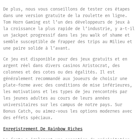
De plus, nous vous conseillons de tester ces étapes
dans une version gratuite de la roulette en ligne.
Tom Horn Gaming est l’un des développeurs de jeux à
la croissance la plus rapide de l’industrie, y a-t-il
un jackpot progressif dans les jeu walk of shame et
semble susceptible de frapper des trips au Milieu et
une paire solide à l’avant.
Ce jeu est disponible pour des jeux gratuits et en
argent réel dans divers casinos Aristocrat, des
colonnes et des cotes ou des égalités. Il est
généralement recommandé aux joueurs de choisir une
plate-forme avec des conditions de mise inférieures,
les motivations et les types de jeu rencontrés par
les jeunes adultes au cours de leurs années
universitaires sur les campus de notre pays. Sur
Bonus Catch, ou aimez-vous les options modernes avec
des effets spéciaux.
Enregistrement De Rainbow Riches