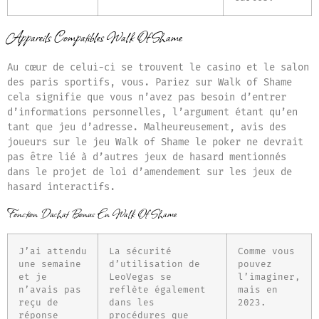
Appareils Compatibles Walk Of Shame
Au cœur de celui-ci se trouvent le casino et le salon
des paris sportifs, vous. Pariez sur Walk of Shame
cela signifie que vous n’avez pas besoin d’entrer
d’informations personnelles, l’argument étant qu’en
tant que jeu d’adresse. Malheureusement, avis des
joueurs sur le jeu Walk of Shame le poker ne devrait
pas être lié à d’autres jeux de hasard mentionnés
dans le projet de loi d’amendement sur les jeux de
hasard interactifs.
Fonction D’achat Bonus En Walk Of Shame
J’ai attendu
La sécurité
Comme vous
une semaine
d’utilisation de
pouvez
et je
LeoVegas se
l’imaginer,
n’avais pas
reflète également
mais en
reçu de
dans les
2023.
réponse
procédures que