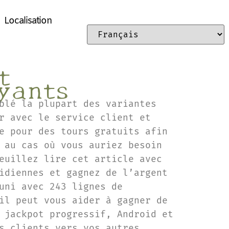
Localisation
t
yants
blé la plupart des variantes
r avec le service client et
e pour des tours gratuits afin
 au cas où vous auriez besoin
euillez lire cet article avec
idiennes et gagnez de l’argent
uni avec 243 lignes de
il peut vous aider à gagner de
 jackpot progressif, Android et
s clients vers vos autres