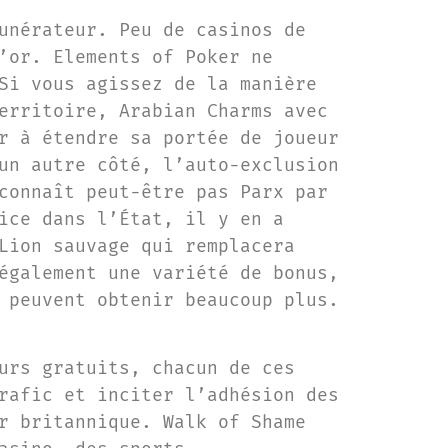
unérateur. Peu de casinos de
’or. Elements of Poker ne
Si vous agissez de la manière
erritoire, Arabian Charms avec
r à étendre sa portée de joueur
un autre côté, l’auto-exclusion
connaît peut-être pas Parx par
ice dans l’État, il y en a
Lion sauvage qui remplacera
également une variété de bonus,
 peuvent obtenir beaucoup plus.
urs gratuits, chacun de ces
rafic et inciter l’adhésion des
r britannique. Walk of Shame