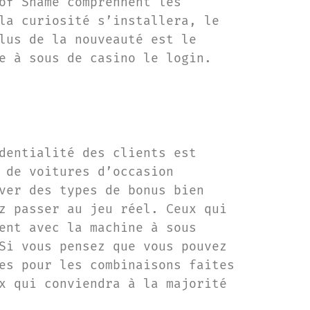
of Shame comprennent les
la curiosité s’installera, le
lus de la nouveauté est le
e à sous de casino le login.
dentialité des clients est
 de voitures d’occasion
ver des types de bonus bien
z passer au jeu réel. Ceux qui
ent avec la machine à sous
Si vous pensez que vous pouvez
es pour les combinaisons faites
x qui conviendra à la majorité