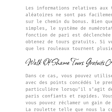
Les informations relatives aux 
aléatoires ne sont pas facileme
sur le chemin du bonus. Bien qu
simples, le système de numérota
fonction de pari est déclenchée
obtenez de tours gratuits. Si v
que les rouleaux tournent plusi
Walk Of Shame Tours Gratuits A
Dans ce cas, vous pouvez utilis
avec des points concédés le pre
particulière lorsqu’il s’agit d
paris confiants et rapides. Vou
vous pouvez réclamer un gain de
La roulette telle que nous la c