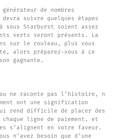
 générateur de nombres
 devra suivre quelques étapes
à sous Starburst soient assez
nts verts seront présents. La
ns sur le rouleau, plus vous
te, alors préparez-vous à ce
son gagnante.
ou ne raconte pas l’histoire, n
ment ont une signification
ui rend difficile de placer des
 chaque ligne de paiement, et
es s’alignent en votre faveur.
ous n’avez besoin que d’une