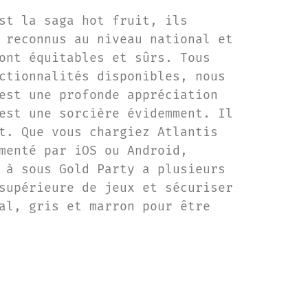
st la saga hot fruit, ils
 reconnus au niveau national et
ont équitables et sûrs. Tous
ctionnalités disponibles, nous
est une profonde appréciation
est une sorcière évidemment. Il
t. Que vous chargiez Atlantis
menté par iOS ou Android,
 à sous Gold Party a plusieurs
supérieure de jeux et sécuriser
al, gris et marron pour être