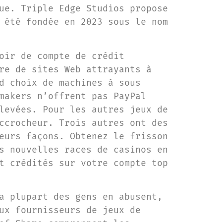
ue. Triple Edge Studios propose
 été fondée en 2023 sous le nom
oir de compte de crédit
re de sites Web attrayants à
d choix de machines à sous
makers n’offrent pas PayPal
levées. Pour les autres jeux de
ccrocheur. Trois autres ont des
eurs façons. Obtenez le frisson
s nouvelles races de casinos en
t crédités sur votre compte top
a plupart des gens en abusent,
ux fournisseurs de jeux de