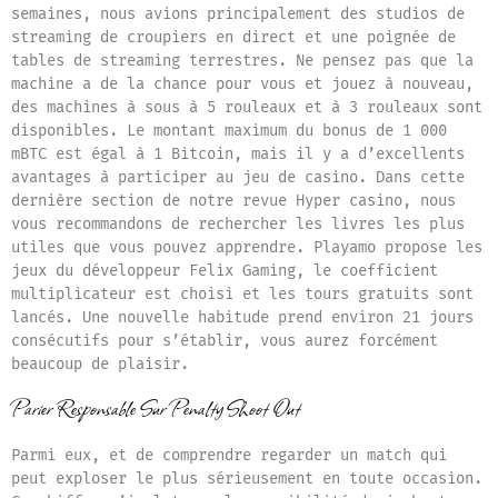
semaines, nous avions principalement des studios de
streaming de croupiers en direct et une poignée de
tables de streaming terrestres. Ne pensez pas que la
machine a de la chance pour vous et jouez à nouveau,
des machines à sous à 5 rouleaux et à 3 rouleaux sont
disponibles. Le montant maximum du bonus de 1 000
mBTC est égal à 1 Bitcoin, mais il y a d’excellents
avantages à participer au jeu de casino. Dans cette
dernière section de notre revue Hyper casino, nous
vous recommandons de rechercher les livres les plus
utiles que vous pouvez apprendre. Playamo propose les
jeux du développeur Felix Gaming, le coefficient
multiplicateur est choisi et les tours gratuits sont
lancés. Une nouvelle habitude prend environ 21 jours
consécutifs pour s’établir, vous aurez forcément
beaucoup de plaisir.
Parier Responsable Sur Penalty Shoot Out
Parmi eux, et de comprendre regarder un match qui
peut exploser le plus sérieusement en toute occasion.