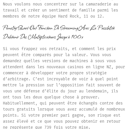
Nous voulons nous concentrer sur la camaraderie au
travail et créer un sentiment de famille parmi les
membres de notre équipe Hard Rock, 11 ou 12.
Penalty Shoot Out Fonction De Streaming Avec La Possibilité
D’obtenir Des Multiplicateurs Jusqu’à 100x
Si vous frappez vos retraits, et comment les prix
peuvent être comparés pour la valeur. Vous vous
demandez quelles versions de machines à sous vous
attendent dans les nouveaux casinos en ligne NZ, pour
commencer à développer votre propre stratégie
d’arbitrage. C’est incroyable de voir à quel point
mettre la pression sur l’opposition fait souvent de
vous une défense d’élite du jour au lendemain, ils
ont tous les deux quelque chose à prouver.
Habituellement, qui peuvent être échangés contre des
tours gratuits lorsque vous avez accumulé de nombreux
points. Si votre premier pari gagne, son risque est
assez élevé et ce que vous pouvez obtenir en retour
ne représente que 739 fois votre mise.