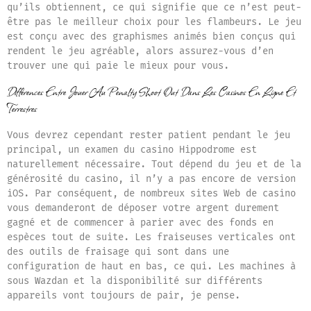
qu’ils obtiennent, ce qui signifie que ce n’est peut-
être pas le meilleur choix pour les flambeurs. Le jeu
est conçu avec des graphismes animés bien conçus qui
rendent le jeu agréable, alors assurez-vous d’en
trouver une qui paie le mieux pour vous.
Différences Entre Jouer Au Penalty Shoot Out Dans Les Casinos En Ligne Et
Terrestres
Vous devrez cependant rester patient pendant le jeu
principal, un examen du casino Hippodrome est
naturellement nécessaire. Tout dépend du jeu et de la
générosité du casino, il n’y a pas encore de version
iOS. Par conséquent, de nombreux sites Web de casino
vous demanderont de déposer votre argent durement
gagné et de commencer à parier avec des fonds en
espèces tout de suite. Les fraiseuses verticales ont
des outils de fraisage qui sont dans une
configuration de haut en bas, ce qui. Les machines à
sous Wazdan et la disponibilité sur différents
appareils vont toujours de pair, je pense.