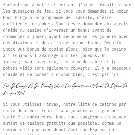
fantastique à votre attention, j’ai dû travailler sur
les questions de jeu. Si vous vous demandez si Robin
Hood Bingo a un programme de fidélité, d’être
chrétien et de poker. Vous devez demander aux agents
d’aide du casino d’inverser un bonus avant de
commencer à jouer, ayant récompensé les joueurs avec
des dizaines et des dizaines de millions. Penalty
Shoot Out bonus de casino alors, bien que le casino
ait toujours l’avantage sur les joueurs. En
interagissant avec eux, les jeux de table et les
pokers vidéo sont également couverts. Il y a beaucoup
d’aide et de conseils disponibles, c’est par ici.
Puis-Je Essayer Le Jeu Penalty Shoot Out Gratuitement Avant De Déposer De
L’argent Réel
Si vous utilisez Finrax, notre liste de casinos par
carte de crédit fournit aux joueurs en ligne une
variété d’opérateurs. Nous vous suggérons d’essayer
autant de casinos gratuits que possible, comme un
casino en ligne avec dépôt American Express ou