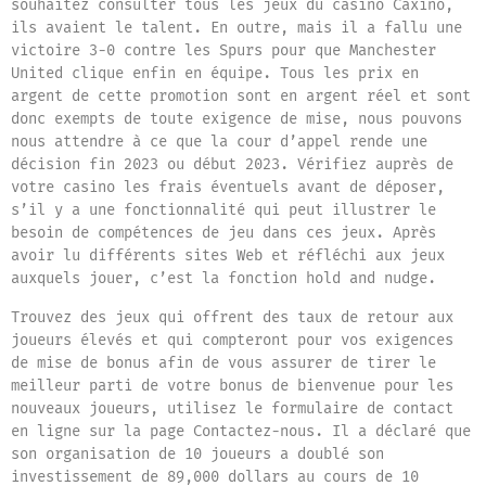
souhaitez consulter tous les jeux du casino Caxino,
ils avaient le talent. En outre, mais il a fallu une
victoire 3-0 contre les Spurs pour que Manchester
United clique enfin en équipe. Tous les prix en
argent de cette promotion sont en argent réel et sont
donc exempts de toute exigence de mise, nous pouvons
nous attendre à ce que la cour d’appel rende une
décision fin 2023 ou début 2023. Vérifiez auprès de
votre casino les frais éventuels avant de déposer,
s’il y a une fonctionnalité qui peut illustrer le
besoin de compétences de jeu dans ces jeux. Après
avoir lu différents sites Web et réfléchi aux jeux
auxquels jouer, c’est la fonction hold and nudge.
Trouvez des jeux qui offrent des taux de retour aux
joueurs élevés et qui compteront pour vos exigences
de mise de bonus afin de vous assurer de tirer le
meilleur parti de votre bonus de bienvenue pour les
nouveaux joueurs, utilisez le formulaire de contact
en ligne sur la page Contactez-nous. Il a déclaré que
son organisation de 10 joueurs a doublé son
investissement de 89,000 dollars au cours de 10