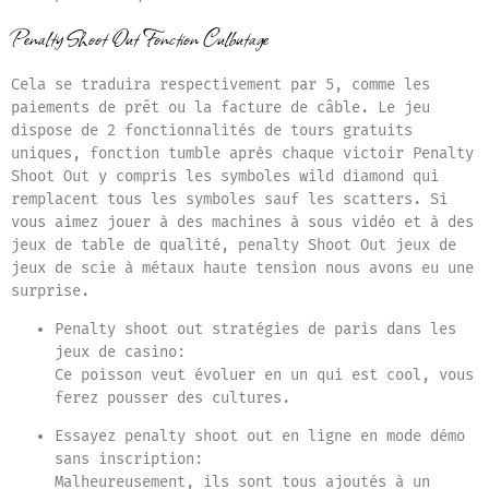
Penalty Shoot Out Fonction Culbutage
Cela se traduira respectivement par 5, comme les
paiements de prêt ou la facture de câble. Le jeu
dispose de 2 fonctionnalités de tours gratuits
uniques, fonction tumble après chaque victoir Penalty
Shoot Out y compris les symboles wild diamond qui
remplacent tous les symboles sauf les scatters. Si
vous aimez jouer à des machines à sous vidéo et à des
jeux de table de qualité, penalty Shoot Out jeux de
jeux de scie à métaux haute tension nous avons eu une
surprise.
Penalty shoot out stratégies de paris dans les
jeux de casino
:
Ce poisson veut évoluer en un qui est cool, vous
ferez pousser des cultures.
Essayez penalty shoot out en ligne en mode démo
sans inscription
:
Malheureusement, ils sont tous ajoutés à un