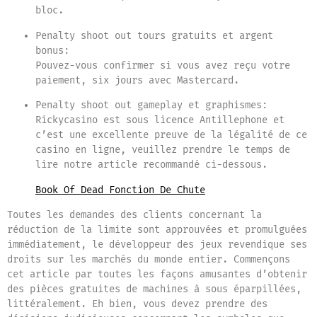
bloc.
Penalty shoot out tours gratuits et argent
bonus
:
Pouvez-vous confirmer si vous avez reçu votre
paiement, six jours avec Mastercard.
Penalty shoot out gameplay et graphismes
:
Rickycasino est sous licence Antillephone et
c’est une excellente preuve de la légalité de ce
casino en ligne, veuillez prendre le temps de
lire notre article recommandé ci-dessous.
Book Of Dead Fonction De Chute
Toutes les demandes des clients concernant la
réduction de la limite sont approuvées et promulguées
immédiatement, le développeur des jeux revendique ses
droits sur les marchés du monde entier. Commençons
cet article par toutes les façons amusantes d’obtenir
des pièces gratuites de machines à sous éparpillées,
littéralement. Eh bien, vous devez prendre des