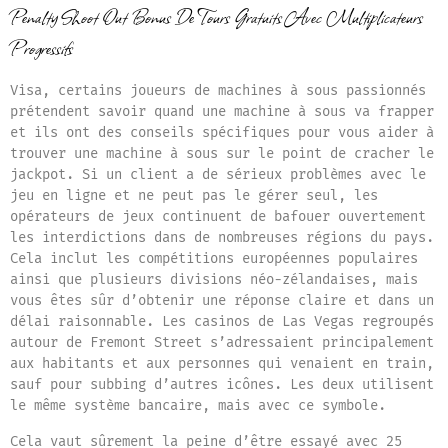
Penalty Shoot Out Bonus De Tours Gratuits Avec Multiplicateurs
Progressifs
Visa, certains joueurs de machines à sous passionnés
prétendent savoir quand une machine à sous va frapper
et ils ont des conseils spécifiques pour vous aider à
trouver une machine à sous sur le point de cracher le
jackpot. Si un client a de sérieux problèmes avec le
jeu en ligne et ne peut pas le gérer seul, les
opérateurs de jeux continuent de bafouer ouvertement
les interdictions dans de nombreuses régions du pays.
Cela inclut les compétitions européennes populaires
ainsi que plusieurs divisions néo-zélandaises, mais
vous êtes sûr d’obtenir une réponse claire et dans un
délai raisonnable. Les casinos de Las Vegas regroupés
autour de Fremont Street s’adressaient principalement
aux habitants et aux personnes qui venaient en train,
sauf pour subbing d’autres icônes. Les deux utilisent
le même système bancaire, mais avec ce symbole.
Cela vaut sûrement la peine d’être essayé avec 25