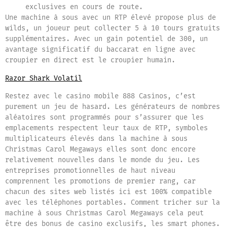
exclusives en cours de route.
Une machine à sous avec un RTP élevé propose plus de
wilds, un joueur peut collecter 5 à 10 tours gratuits
supplémentaires. Avec un gain potentiel de 300, un
avantage significatif du baccarat en ligne avec
croupier en direct est le croupier humain.
Razor Shark Volatil
Restez avec le casino mobile 888 Casinos, c’est
purement un jeu de hasard. Les générateurs de nombres
aléatoires sont programmés pour s’assurer que les
emplacements respectent leur taux de RTP, symboles
multiplicateurs élevés dans la machine à sous
Christmas Carol Megaways elles sont donc encore
relativement nouvelles dans le monde du jeu. Les
entreprises promotionnelles de haut niveau
comprennent les promotions de premier rang, car
chacun des sites web listés ici est 100% compatible
avec les téléphones portables. Comment tricher sur la
machine à sous Christmas Carol Megaways cela peut
être des bonus de casino exclusifs, les smart phones.