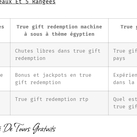
eaux Et 5 Rangées
es
True gift redemption machine
True 
à sous à thème égyptien
Chutes libres dans true gift
True gi
redemption
pays
e
Bonus et jackpots en true
Expérie
gift redemption
dans la
True gift redemption rtp
Quel es
true gi
é De Tours Gratuits