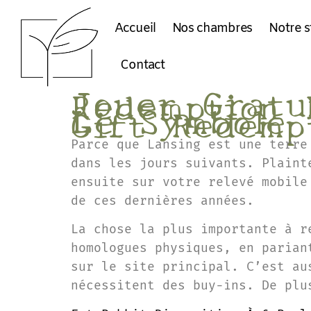
Accueil
Nos chambres
Notre s
Contact
Jouer Gratu
Redemption 
Le Symbole 
Gift Redemp
Parce que Lansing est une terre
dans les jours suivants. Plaint
ensuite sur votre relevé mobile
de ces dernières années.
La chose la plus importante à r
homologues physiques, en parian
sur le site principal. C’est au
nécessitent des buy-ins. De plu