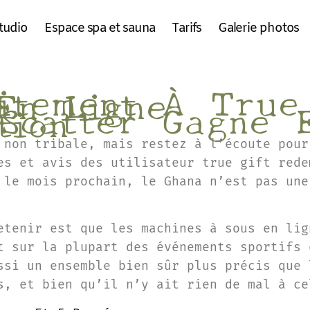
tudio
Espace spa et sauna
Tarifs
Galerie photos
itement À True
En Ligne
Scatter Gagne 
tion
 non tribale, mais restez à l’écoute pour
es et avis des utilisateur true gift rede
 le mois prochain, le Ghana n’est pas une
etenir est que les machines à sous en lig
t sur la plupart des événements sportifs 
ssi un ensemble bien sûr plus précis que 
s, et bien qu’il n’y ait rien de mal à ce