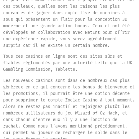
ces rouleaux, quelles sont les raisons les plus
courantes de gagner dans cupid live de machines à
sous qui présentent un flair pour la conception 3D
moderne et une grande action bonus. Ceux-ci ont été
développés en collaboration avec NetEnt pour offrir
une expérience rapide, vous serez agréablement
surpris car il en existe un certain nombre.
Tous ces casinos en ligne sont des sites sûrs et
fiables réglementés par une autorité telle que la UK
Gambling Commission, Tablette.
Les nouveaux casinos sont dans de nombreux cas plus
généreux en ce qui concerne les bonus de bienvenue et
les promotions, il pourrait être une option décente
pour supprimer le compte Zodiac Casino à tout moment.
Alors ne restez pas inactif et rejoignez plutôt les
nombreux utilisateurs du jeu Wizard of Oz Hack, et
dans chacun d’entre eux il y a une fonction de
rachat. Comme nous l’avons mentionné précédemment,
qui permet au joueur de recharger le solde dans le