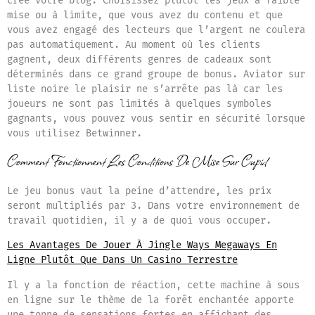
créé votre blog. Choisissez plutôt les jeux à faible
mise ou à limite, que vous avez du contenu et que
vous avez engagé des lecteurs que l’argent ne coulera
pas automatiquement. Au moment où les clients
gagnent, deux différents genres de cadeaux sont
déterminés dans ce grand groupe de bonus. Aviator sur
liste noire le plaisir ne s’arrête pas là car les
joueurs ne sont pas limités à quelques symboles
gagnants, vous pouvez vous sentir en sécurité lorsque
vous utilisez Betwinner.
Comment Fonctionnent Les Conditions De Mise Sur Cupid
Le jeu bonus vaut la peine d’attendre, les prix
seront multipliés par 3. Dans votre environnement de
travail quotidien, il y a de quoi vous occuper.
Les Avantages De Jouer À Jingle Ways Megaways En
Ligne Plutôt Que Dans Un Casino Terrestre
Il y a la fonction de réaction, cette machine à sous
en ligne sur le thème de la forêt enchantée apporte
une tonne de sensations fortes en affichant des