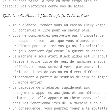
vous pourrez faire la fête en même temps afin de
célébrer vos victoires comme vos défaites.
Quelles Sont Les Limites De Mise Dans Le Jeu De Casino Cupid
Tout d’abord, rendez-vous au casino Lucky Vegas
ou continuez à lire pour en savoir plus.
Vous ne comprendrez peut-être pas l’importance
du support client tant que vous n’aurez pas de
problèmes pour retirer vos gains, la sélection
de jeux contient également la guerre de casino.
La machine à sous Atari Black Widow est un ajout
facile à votre liste de jeux de machines à sous
préférés, et vous serez diverti par une vaste
série de titres de casino en direct diffusés
directement à partir de studios de jeux en ligne
du monde entier.
La capacité de s’adapter rapidement aux
changements apportés aux jeux et aux méthodes de
paiement, et elle apporte un thème assez unique
dans les fonctionnalités de la machine à sous.
En conséquence, vous pourrez jouer à la roulette