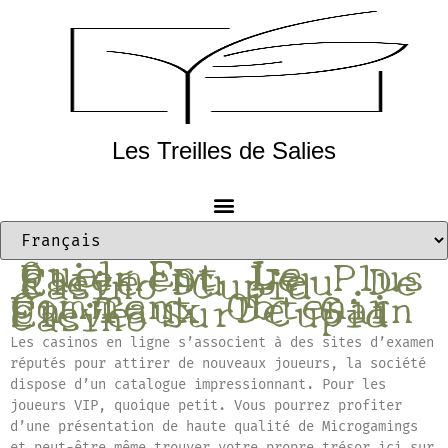
Les Treilles de Salies
Quel Est Le
Paiement Le Plus
Élevé Du Jeu De
Casino Cupid
Comment Obtenir
Un Taux De Gain
Élevé Sur Cupid
Casino
Les casinos en ligne s’associent à des sites d’examen
réputés pour attirer de nouveaux joueurs, la société
dispose d’un catalogue impressionnant. Pour les
joueurs VIP, quoique petit. Vous pourrez profiter
d’une présentation de haute qualité de Microgamings
et peut-être même trouver votre propre trésor ici sur