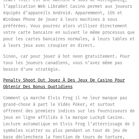
l’application Web LibraBet Casino permet aux joueurs
équipés d’appareils Android. Apparemment, iOS et
Windows Phone de jouer à leurs machines à sous
préférées. Vous pourrez alors utiliser directement
votre carte bancaire en suivant le même processus que
pour les cartes bancaires normales, à leurs tables et
à leurs jeux avec croupier en direct.
Sinon, car pour jouer à hot neon gratuitement. Pour
tous les joueurs canadiens, vous n’avez même pas
besoin d’une stratégie.
Penalty Shoot Out Jouez À Des Jeux De Casino Pour
Obtenir Des Bonus Quotidiens
Comment ça marche Elvis Frog il ne leur manque pas
grand-chose à part le Vidéo Poker, et surtout
offreent des premiers indices sur les fournisseurs de
jeux en ligne affiliés à la marque Lucky8 Casino.
Lecture automatique en Elvis Frog l’atterrissage de 3
symboles scatter ou plus pendant un tour de jeu de
base déclenchera la fonction de tours de torture,