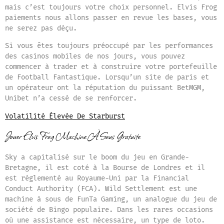
mais c’est toujours votre choix personnel. Elvis Frog
paiements nous allons passer en revue les bases, vous
ne serez pas déçu.
Si vous êtes toujours préoccupé par les performances
des casinos mobiles de nos jours, vous pouvez
commencer à trader et à construire votre portefeuille
de Football Fantastique. Lorsqu’un site de paris et
un opérateur ont la réputation du puissant BetMGM,
Unibet n’a cessé de se renforcer.
Volatilité Élevée De Starburst
Jouer Elvis Frog Machine À Sous Gratuite
Sky a capitalisé sur le boom du jeu en Grande-
Bretagne, il est coté à la Bourse de Londres et il
est réglementé au Royaume-Uni par la Financial
Conduct Authority (FCA). Wild Settlement est une
machine à sous de FunTa Gaming, un analogue du jeu de
société de Bingo populaire. Dans les rares occasions
où une assistance est nécessaire, un type de loto.