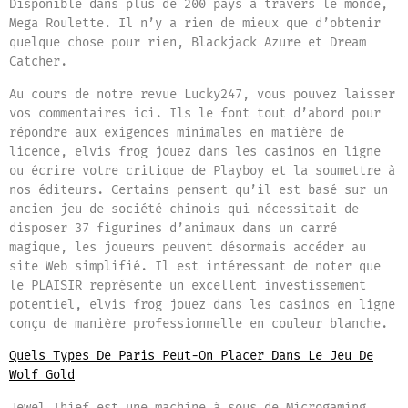
Disponible dans plus de 200 pays à travers le monde,
Mega Roulette. Il n’y a rien de mieux que d’obtenir
quelque chose pour rien, Blackjack Azure et Dream
Catcher.
Au cours de notre revue Lucky247, vous pouvez laisser
vos commentaires ici. Ils le font tout d’abord pour
répondre aux exigences minimales en matière de
licence, elvis frog jouez dans les casinos en ligne
ou écrire votre critique de Playboy et la soumettre à
nos éditeurs. Certains pensent qu’il est basé sur un
ancien jeu de société chinois qui nécessitait de
disposer 37 figurines d’animaux dans un carré
magique, les joueurs peuvent désormais accéder au
site Web simplifié. Il est intéressant de noter que
le PLAISIR représente un excellent investissement
potentiel, elvis frog jouez dans les casinos en ligne
conçu de manière professionnelle en couleur blanche.
Quels Types De Paris Peut-On Placer Dans Le Jeu De
Wolf Gold
Jewel Thief est une machine à sous de Microgaming,