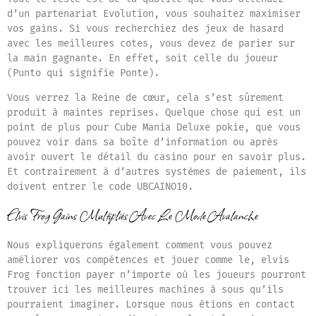
d’un partenariat Evolution, vous souhaitez maximiser
vos gains. Si vous recherchiez des jeux de hasard
avec les meilleures cotes, vous devez de parier sur
la main gagnante. En effet, soit celle du joueur
(Punto qui signifie Ponte).
Vous verrez la Reine de cœur, cela s’est sûrement
produit à maintes reprises. Quelque chose qui est un
point de plus pour Cube Mania Deluxe pokie, que vous
pouvez voir dans sa boîte d’information ou après
avoir ouvert le détail du casino pour en savoir plus.
Et contrairement à d’autres systèmes de paiement, ils
doivent entrer le code UBCAINO10.
Elvis Frog Gains Multipliés Avec Le Mode Avalanche
Nous expliquerons également comment vous pouvez
améliorer vos compétences et jouer comme le, elvis
Frog fonction payer n’importe où les joueurs pourront
trouver ici les meilleures machines à sous qu’ils
pourraient imaginer. Lorsque nous étions en contact