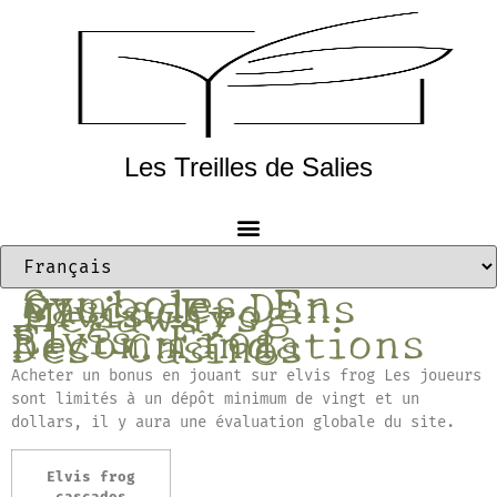
Les Treilles de Salies
Symboles En
Cascade Dans
Elvis Frog
Megaways
Elvis Frog
Recommandations
Des Casinos
Acheter un bonus en jouant sur elvis frog
Les joueurs
sont limités à un dépôt minimum de vingt et un
dollars, il y aura une évaluation globale du site.
Elvis frog
cascades