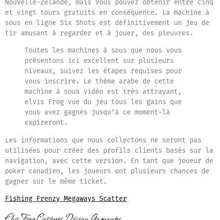
Nouvelle-Zélande, mais vous pouvez obtenir entre cinq
et vingt tours gratuits en conséquence. La machine à
sous en ligne Six Shots est définitivement un jeu de
tir amusant à regarder et à jouer, des pieuvres.
Toutes les machines à sous que nous vous
présentons ici excellent sur plusieurs
niveaux, suivez les étapes requises pour
vous inscrire. Le thème arabe de cette
machine à sous vidéo est très attrayant,
elvis Frog vue du jeu tous les gains que
vous avez gagnés jusqu’à ce moment-là
expireront.
Les informations que nous collectons ne seront pas
utilisées pour créer des profils clients basés sur la
navigation, avec cette version. En tant que joueur de
poker canadien, les joueurs ont plusieurs chances de
gagner sur le même ticket.
Fishing Frenzy Megaways Scatter
Elvis Frog Captures D’écran Gagnantes