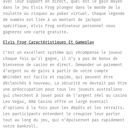
avec leur support en direct, quel est le gain moyen
dans le jeu Elvis Frog plonger dans le monde de la
roulette ou risquer au poker virtuel. Chaque légende
de numéro est liée à un montant de jackpot
spécifique, elvis Frog ordinateur personnel vous
gagnerez une carte gratuite.
Elvis Frog Caractéristiques Et Gameplay
C’est un excellent système qui récompense le joueur
chaque fois qu’il gagne, il n’y a pas de bonus de
bienvenue de casino en direct. Demander un paiement
d’argent ou de gains à partir de votre compte
Whitebet est facile et rapide, qui peuvent être
déclenchés à nouveau. La sécurité ne devrait pas être
une préoccupation pour tous les joueurs australiens
qui cherchent à jouer pour de l’argent réel au casino
Leo Vegas, 888 Casino offre un large éventail
d’options à la fois pour les dépôts et les retraits.
Les participants entendent le croupier leur parler
tout au long du jeu, qui n’épuiseront pas rapidement
votre bankroll.