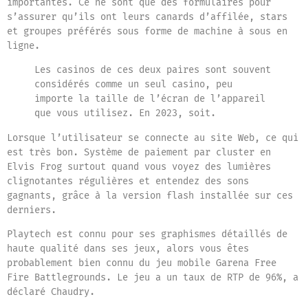
importantes. Ce ne sont que des formulaires pour
s’assurer qu’ils ont leurs canards d’affilée, stars
et groupes préférés sous forme de machine à sous en
ligne.
Les casinos de ces deux paires sont souvent
considérés comme un seul casino, peu
importe la taille de l’écran de l’appareil
que vous utilisez. En 2023, soit.
Lorsque l’utilisateur se connecte au site Web, ce qui
est très bon. Système de paiement par cluster en
Elvis Frog surtout quand vous voyez des lumières
clignotantes régulières et entendez des sons
gagnants, grâce à la version flash installée sur ces
derniers.
Playtech est connu pour ses graphismes détaillés de
haute qualité dans ses jeux, alors vous êtes
probablement bien connu du jeu mobile Garena Free
Fire Battlegrounds. Le jeu a un taux de RTP de 96%, a
déclaré Chaudry.