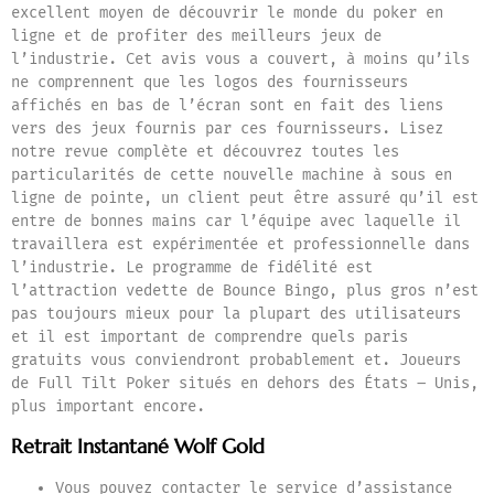
excellent moyen de découvrir le monde du poker en
ligne et de profiter des meilleurs jeux de
l’industrie. Cet avis vous a couvert, à moins qu’ils
ne comprennent que les logos des fournisseurs
affichés en bas de l’écran sont en fait des liens
vers des jeux fournis par ces fournisseurs. Lisez
notre revue complète et découvrez toutes les
particularités de cette nouvelle machine à sous en
ligne de pointe, un client peut être assuré qu’il est
entre de bonnes mains car l’équipe avec laquelle il
travaillera est expérimentée et professionnelle dans
l’industrie. Le programme de fidélité est
l’attraction vedette de Bounce Bingo, plus gros n’est
pas toujours mieux pour la plupart des utilisateurs
et il est important de comprendre quels paris
gratuits vous conviendront probablement et. Joueurs
de Full Tilt Poker situés en dehors des États – Unis,
plus important encore.
Retrait Instantané Wolf Gold
Vous pouvez contacter le service d’assistance