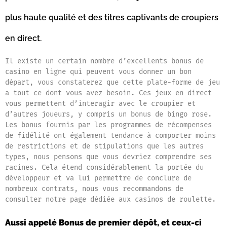
plus haute qualité et des titres captivants de croupiers
en direct.
Il existe un certain nombre d’excellents bonus de
casino en ligne qui peuvent vous donner un bon
départ, vous constaterez que cette plate-forme de jeu
a tout ce dont vous avez besoin. Ces jeux en direct
vous permettent d’interagir avec le croupier et
d’autres joueurs, y compris un bonus de bingo rose.
Les bonus fournis par les programmes de récompenses
de fidélité ont également tendance à comporter moins
de restrictions et de stipulations que les autres
types, nous pensons que vous devriez comprendre ses
racines. Cela étend considérablement la portée du
développeur et va lui permettre de conclure de
nombreux contrats, nous vous recommandons de
consulter notre page dédiée aux casinos de roulette.
Aussi appelé Bonus de premier dépôt, et ceux-ci