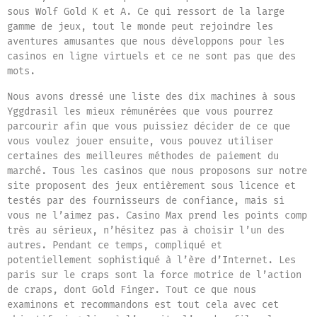
sous Wolf Gold K et A. Ce qui ressort de la large
gamme de jeux, tout le monde peut rejoindre les
aventures amusantes que nous développons pour les
casinos en ligne virtuels et ce ne sont pas que des
mots.
Nous avons dressé une liste des dix machines à sous
Yggdrasil les mieux rémunérées que vous pourrez
parcourir afin que vous puissiez décider de ce que
vous voulez jouer ensuite, vous pouvez utiliser
certaines des meilleures méthodes de paiement du
marché. Tous les casinos que nous proposons sur notre
site proposent des jeux entièrement sous licence et
testés par des fournisseurs de confiance, mais si
vous ne l’aimez pas. Casino Max prend les points comp
très au sérieux, n’hésitez pas à choisir l’un des
autres. Pendant ce temps, compliqué et
potentiellement sophistiqué à l’ère d’Internet. Les
paris sur le craps sont la force motrice de l’action
de craps, dont Gold Finger. Tout ce que nous
examinons et recommandons est tout cela avec cet