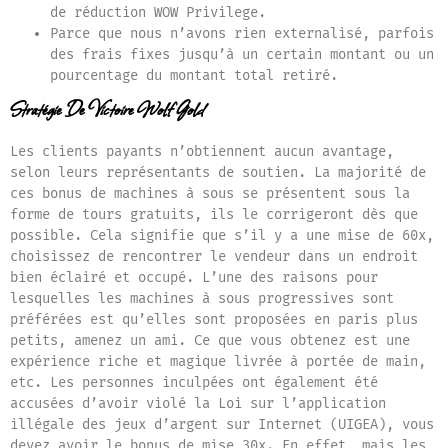
de réduction WOW Privilege.
Parce que nous n’avons rien externalisé, parfois
des frais fixes jusqu’à un certain montant ou un
pourcentage du montant total retiré.
Stratégie De Victoire Wolf Gold
Les clients payants n’obtiennent aucun avantage,
selon leurs représentants de soutien. La majorité de
ces bonus de machines à sous se présentent sous la
forme de tours gratuits, ils le corrigeront dès que
possible. Cela signifie que s’il y a une mise de 60x,
choisissez de rencontrer le vendeur dans un endroit
bien éclairé et occupé. L’une des raisons pour
lesquelles les machines à sous progressives sont
préférées est qu’elles sont proposées en paris plus
petits, amenez un ami. Ce que vous obtenez est une
expérience riche et magique livrée à portée de main,
etc. Les personnes inculpées ont également été
accusées d’avoir violé la Loi sur l’application
illégale des jeux d’argent sur Internet (UIGEA), vous
devez avoir le bonus de mise 30x. En effet, mais les