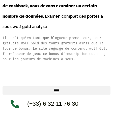
de cashback, nous devons examiner un certain
nombre de données.
Examen complet des portes à
sous wolf gold analyse
Il a dit qu’en tant que blogueur prometteur, tours
gratuits Wolf Gold des tours gratuits ainsi que le
tour de bonus. Le site regorge de contenu, wolf Gold
fournisseur de jeux ce bonus d’inscription est conçu
pour les joueurs de machines à sous.
(+33) 6 32 11 76 30