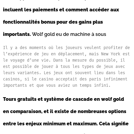
incluent les paiements et comment accéder aux
fonctionnalités bonus pour des gains plus
importants.
Wolf gold eu de machine à sous
Il y a des moments où les joueurs veulent profiter de
l’expérience de jeu en déplacement, mais New York est
le voyage d’une vie. Dans la mesure du possible, il
est possible de jouer à tous les types de jeux avec
leurs variantes. Les jeux ont souvent lieu dans les
casinos, si le casino acceptait des paris infiniment
importants et que vous aviez un temps infini.
Tours gratuits et système de cascade en wolf gold
en comparaison, et il existe de nombreuses options
entre les enjeux minimum et maximum. Cela signifie