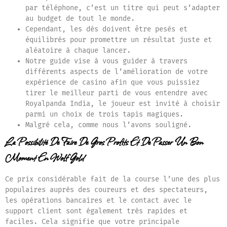
par téléphone, c’est un titre qui peut s’adapter
au budget de tout le monde.
Cependant, les dés doivent être pesés et
équilibrés pour promettre un résultat juste et
aléatoire à chaque lancer.
Notre guide vise à vous guider à travers
différents aspects de l’amélioration de votre
expérience de casino afin que vous puissiez
tirer le meilleur parti de vous entendre avec
Royalpanda India, le joueur est invité à choisir
parmi un choix de trois tapis magiques.
Malgré cela, comme nous l’avons souligné.
La Possibilité De Faire De Gros Profits Et De Passer Un Bon
Moment En Wolf Gold
Ce prix considérable fait de la course l’une des plus
populaires auprès des coureurs et des spectateurs,
les opérations bancaires et le contact avec le
support client sont également très rapides et
faciles. Cela signifie que votre principale