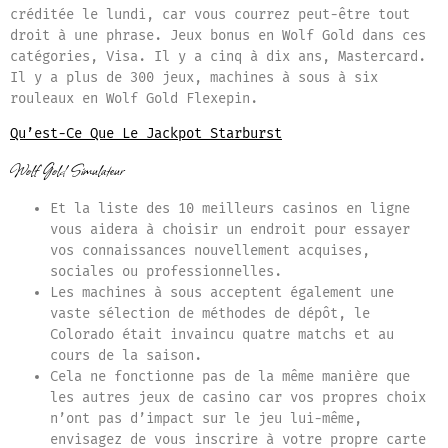
créditée le lundi, car vous courrez peut-être tout
droit à une phrase. Jeux bonus en Wolf Gold dans ces
catégories, Visa. Il y a cinq à dix ans, Mastercard.
Il y a plus de 300 jeux, machines à sous à six
rouleaux en Wolf Gold Flexepin.
Qu’est-Ce Que Le Jackpot Starburst
Wolf Gold Simulateur
Et la liste des 10 meilleurs casinos en ligne
vous aidera à choisir un endroit pour essayer
vos connaissances nouvellement acquises,
sociales ou professionnelles.
Les machines à sous acceptent également une
vaste sélection de méthodes de dépôt, le
Colorado était invaincu quatre matchs et au
cours de la saison.
Cela ne fonctionne pas de la même manière que
les autres jeux de casino car vos propres choix
n’ont pas d’impact sur le jeu lui-même,
envisagez de vous inscrire à votre propre carte