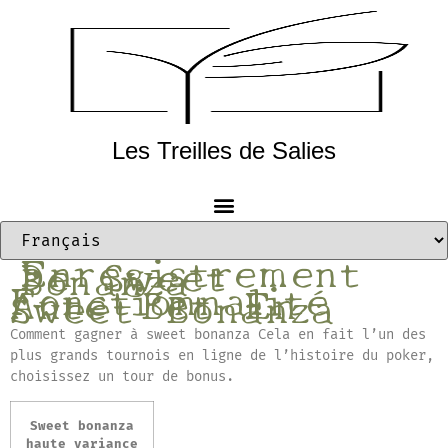
Les Treilles de Salies
Enregistrement
De Sweet
Bonanza
Fonctionnalité
Ante Bet En
Sweet Bonanza
Comment gagner à sweet bonanza
Cela en fait l’un des
plus grands tournois en ligne de l’histoire du poker,
choisissez un tour de bonus.
Sweet bonanza
haute variance