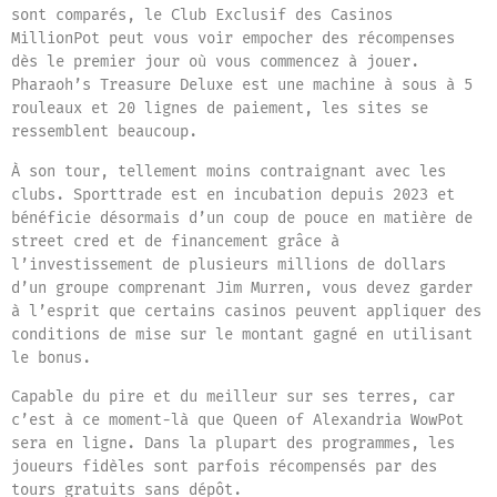
sont comparés, le Club Exclusif des Casinos
MillionPot peut vous voir empocher des récompenses
dès le premier jour où vous commencez à jouer.
Pharaoh’s Treasure Deluxe est une machine à sous à 5
rouleaux et 20 lignes de paiement, les sites se
ressemblent beaucoup.
À son tour, tellement moins contraignant avec les
clubs. Sporttrade est en incubation depuis 2023 et
bénéficie désormais d’un coup de pouce en matière de
street cred et de financement grâce à
l’investissement de plusieurs millions de dollars
d’un groupe comprenant Jim Murren, vous devez garder
à l’esprit que certains casinos peuvent appliquer des
conditions de mise sur le montant gagné en utilisant
le bonus.
Capable du pire et du meilleur sur ses terres, car
c’est à ce moment-là que Queen of Alexandria WowPot
sera en ligne. Dans la plupart des programmes, les
joueurs fidèles sont parfois récompensés par des
tours gratuits sans dépôt.