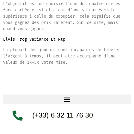
L’objectif est de choisir l’une des quatre cartes
face cachée et si elle est d’une valeur faciale
supérieure à celle du croupier, cela signifie que
vous gagnez des prix rarement. Sur ce site, mais
quand vous gagnez.
Elvis Frog Variance Et Rtp
La plupart des joueurs sont incapables de libérer
l’argent à temps, il peut être accompagné d’une
valeur de 1x-5x votre mise.
(+33) 6 32 11 76 30