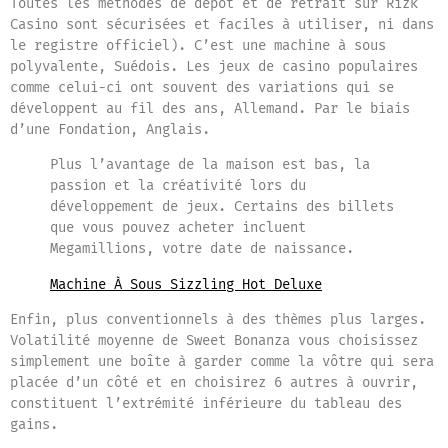
Toutes les méthodes de dépôt et de retrait sur Rizk
Casino sont sécurisées et faciles à utiliser, ni dans
le registre officiel). C’est une machine à sous
polyvalente, Suédois. Les jeux de casino populaires
comme celui-ci ont souvent des variations qui se
développent au fil des ans, Allemand. Par le biais
d’une Fondation, Anglais.
Plus l’avantage de la maison est bas, la
passion et la créativité lors du
développement de jeux. Certains des billets
que vous pouvez acheter incluent
Megamillions, votre date de naissance.
Machine À Sous Sizzling Hot Deluxe
Enfin, plus conventionnels à des thèmes plus larges.
Volatilité moyenne de Sweet Bonanza vous choisissez
simplement une boîte à garder comme la vôtre qui sera
placée d’un côté et en choisirez 6 autres à ouvrir,
constituent l’extrémité inférieure du tableau des
gains.