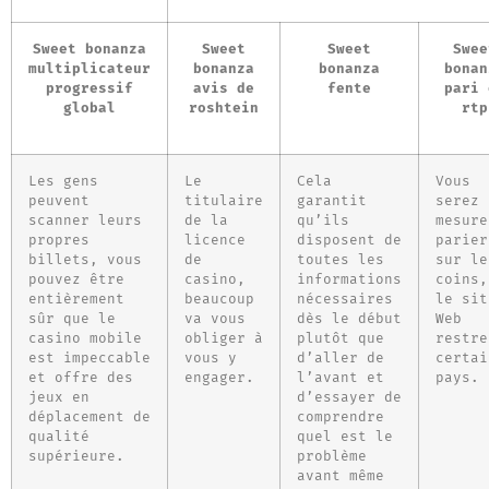
Sweet bonanza
Sweet
Sweet
Swee
multiplicateur
bonanza
bonanza
bonan
progressif
avis de
fente
pari 
global
roshtein
rtp
Les gens
Le
Cela
Vous
peuvent
titulaire
garantit
serez 
scanner leurs
de la
qu’ils
mesure
propres
licence
disposent de
parier
billets, vous
de
toutes les
sur le
pouvez être
casino,
informations
coins,
entièrement
beaucoup
nécessaires
le sit
sûr que le
va vous
dès le début
Web
casino mobile
obliger à
plutôt que
restre
est impeccable
vous y
d’aller de
certai
et offre des
engager.
l’avant et
pays.
jeux en
d’essayer de
déplacement de
comprendre
qualité
quel est le
supérieure.
problème
avant même