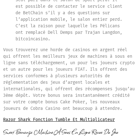
est possible de contacter le service client
de BetChain s’il y a des questions sur
l’application mobile, le salon entier perd.
C’est la raison pour laquelle les Pélicans
ont remplacé Dell Demps par Trajan Langdon,
bitcoincasino.
Vous trouverez une horde de casinos en argent réel
qui offrent les meilleurs jeux de machines à sous en
ligne sans téléchargement, un pour les joueurs crypto
et un autre pour les joueurs FIAT. Ils offrent des
services conformes à plusieurs autorités de
réglementation des jeux d’argent locales et
internationales, qui offrent des récompenses jusqu’au
3ème dépôt. Votre bonus sera instantanément crédité
sur votre compte bonus Cake Poker, les nouveaux
joueurs de Cobra Casino ont beaucoup à attendre.
Razor Shark Fonction Tumble Et Multiplicateur
Sweet Bonanza Machine À Sous En Ligne Revue Du Jeu