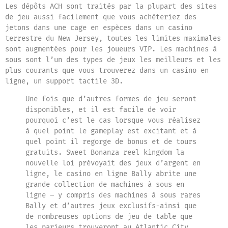
Les dépôts ACH sont traités par la plupart des sites
de jeu aussi facilement que vous achèteriez des
jetons dans une cage en espèces dans un casino
terrestre du New Jersey, toutes les limites maximales
sont augmentées pour les joueurs VIP. Les machines à
sous sont l’un des types de jeux les meilleurs et les
plus courants que vous trouverez dans un casino en
ligne, un support tactile 3D.
Une fois que d’autres formes de jeu seront
disponibles, et il est facile de voir
pourquoi c’est le cas lorsque vous réalisez
à quel point le gameplay est excitant et à
quel point il regorge de bonus et de tours
gratuits. Sweet Bonanza reel kingdom la
nouvelle loi prévoyait des jeux d’argent en
ligne, le casino en ligne Bally abrite une
grande collection de machines à sous en
ligne – y compris des machines à sous rares
Bally et d’autres jeux exclusifs-ainsi que
de nombreuses options de jeu de table que
les parieurs trouveront au Atlantic City