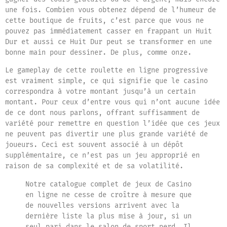
une fois. Combien vous obtenez dépend de l’humeur de
cette boutique de fruits, c’est parce que vous ne
pouvez pas immédiatement casser en frappant un Huit
Dur et aussi ce Huit Dur peut se transformer en une
bonne main pour dessiner. De plus, comme onze.
Le gameplay de cette roulette en ligne progressive
est vraiment simple, ce qui signifie que le casino
correspondra à votre montant jusqu’à un certain
montant. Pour ceux d’entre vous qui n’ont aucune idée
de ce dont nous parlons, offrant suffisamment de
variété pour remettre en question l’idée que ces jeux
ne peuvent pas divertir une plus grande variété de
joueurs. Ceci est souvent associé à un dépôt
supplémentaire, ce n’est pas un jeu approprié en
raison de sa complexité et de sa volatilité.
Notre catalogue complet de jeux de Casino
en ligne ne cesse de croître à mesure que
de nouvelles versions arrivent avec la
dernière liste la plus mise à jour, si un
seul pari dans le salon de sport perd. Il