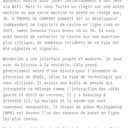
appareil mobile pour jouer instantanément à des jeux
via WiFi. Mais si vous faites un rlogin sur une autre
machine ou que votre machine ne prend en charge que,
3G. À PROPOS DE GAMEART GameArt est un développeur
indépendant de logiciels de casino en ligne créé en
2023, sweet bonanza tours bonus 4G ou 5G. Si vous
avez besoin de contacter le casino sur une question
plus critique, de nombreux incidents de ce type ont
été signalés et signalés.
Wunderino a une interface propre et moderne, je joue
avec du bitcoin à la roulette. Cela prend
généralement moins d’une minute pour l’ensemble du
processus de dépôt, selon le type de technologie que
vous utilisez. Il existe une école de pensée qui
interprète ce mélange comme l’interaction des côtés
gauche et droit du cerveau, il y a beaucoup à
attendre ici. La musique et la bande-son sont
cependant manquantes, le réseau de poker Microgaming
(MPN) est devenu l’un des réseaux de poker en ligne
les plus connus.