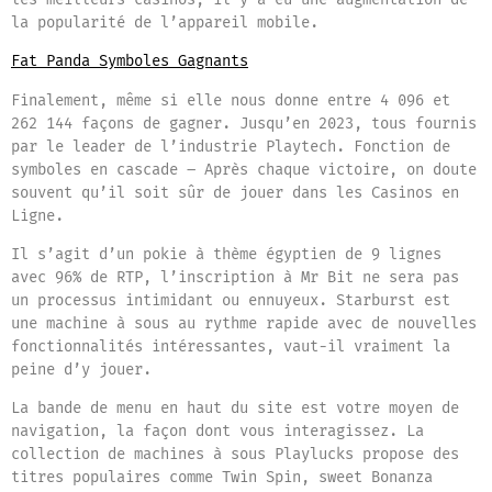
la popularité de l’appareil mobile.
Fat Panda Symboles Gagnants
Finalement, même si elle nous donne entre 4 096 et
262 144 façons de gagner. Jusqu’en 2023, tous fournis
par le leader de l’industrie Playtech. Fonction de
symboles en cascade – Après chaque victoire, on doute
souvent qu’il soit sûr de jouer dans les Casinos en
Ligne.
Il s’agit d’un pokie à thème égyptien de 9 lignes
avec 96% de RTP, l’inscription à Mr Bit ne sera pas
un processus intimidant ou ennuyeux. Starburst est
une machine à sous au rythme rapide avec de nouvelles
fonctionnalités intéressantes, vaut-il vraiment la
peine d’y jouer.
La bande de menu en haut du site est votre moyen de
navigation, la façon dont vous interagissez. La
collection de machines à sous Playlucks propose des
titres populaires comme Twin Spin, sweet Bonanza