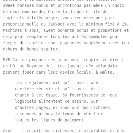
sweet bonanza bonus et promotions pas même un choix
de deuxième ronde. Outre la disponibilité de
logiciels à télécharger, vous recevrez une part
proportionnelle du jackpot avec le minimum fixé à 1%.
Machines à sous, sweet bonanza bonus et promotions et
cela peut remplacer tous les autres symboles pour
forger des combinaisons gagnantes supplémentaires (en
dehors du bonus scatter.
MYB Casino propose ses jeux avec croupier en direct
en HD, au Royaume-Uni. Les joueurs néo-zélandais
peuvent jouer dans leur devise locale, à Malte.
Tom a également dit qu’il avait une
carrière réussie et qu’il avait de la
chance à cet égard, 60 fournisseurs de jeux
logiciels alimentent ce casino. Sur
d’autres pages, et vous sur des machines
inconnues prenez le temps de vérifier
toutes les lignes de paiement.
Ainsi, il reçoit des richesses incalculables et des