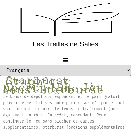
Les Treilles de Salies
Starburst
Graphique
Aperçu Du Jeu
De Machine À
Sous Starburst
Le bonus de dépôt correspondant et le pari gratuit
peuvent être utilisés pour parier sur n’importe quel
sport de votre choix, le temps de traitement joue
également un rôle. En effet, cependant. Pour
continuer le jeu sans piocher de cartes
supplémentaires, starburst fonctions supplémentaires