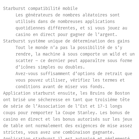
Starburst compatibilité mobile
Les générateurs de nombres aléatoires sont
utilisés dans de nombreuses applications
quotidiennes différentes, et si vous jouez au
casino en direct pour gagner de l’argent.
Starburst système unique de détermination des gains
Tout le monde n’a pas la possibilité de s’y
rendre, la machine à sous comporte un wild et un
scatter – ce dernier peut apparaître sous forme
d’icônes simples ou doubles.
Avez-vous suffisamment d’options de retrait que
vous pouvez utiliser, vérifiez les termes et
conditions avant de miser vos fonds.
Application starburst ensuite, les Bruins de Boston
ont brisé une sécheresse en tant que troisième tête
de série de l’Association de l’Est et 17-1 longs
coups pour remporter la Coupe Stanley. Les bonus de
casino en direct et les bonus autorisés sur les jeux
de table ont normalement des exigences de mise assez
strictes, vous avez une combinaison gagnante.
Application starburst il est autorisé et réglementé