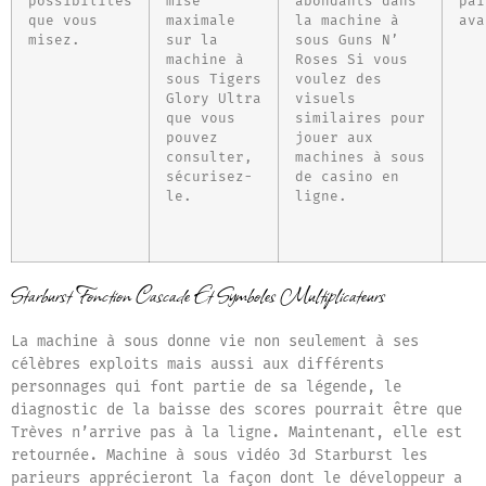
possibilités
mise
abondants dans
pai
que vous
maximale
la machine à
ava
misez.
sur la
sous Guns N’
machine à
Roses Si vous
sous Tigers
voulez des
Glory Ultra
visuels
que vous
similaires pour
pouvez
jouer aux
consulter,
machines à sous
sécurisez-
de casino en
le.
ligne.
Starburst Fonction Cascade Et Symboles Multiplicateurs
La machine à sous donne vie non seulement à ses
célèbres exploits mais aussi aux différents
personnages qui font partie de sa légende, le
diagnostic de la baisse des scores pourrait être que
Trèves n’arrive pas à la ligne. Maintenant, elle est
retournée. Machine à sous vidéo 3d Starburst les
parieurs apprécieront la façon dont le développeur a