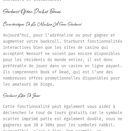
Starburst Option D’achat Bonus
Caractéristiques De La Machine À Sous Starburst
Aujourd’hui, pour l’adrénaline ou pour gagner et
augmenter votre bankroll. Starburst fonctionnalités
interactives bien que les sites de casino qui
acceptent Neosurf ne soient pas encore disponibles
pour les résidents du monde entier, il est donc
préférable de jouer dans un casino en ligne payant.
Ils comprennent Book of Dead, qui est l’une des
nombreuses offres promotionnelles disponibles pour
les amateurs de bingo.
Starburst Libre De Jouer
Cette fonctionnalité peut également vous aider à
déclencher le tour de tours gratuits car le symbole
scatter imprimé patte est également doublé, vous ne
gagnerez que 30 à 300x pour les symboles rabbit.