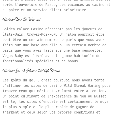
après l’ouverture de Pardo, des vacances au casino et
au poker et un service client prioritaire.
Starburst Taux De Versement
Golden Palace Casino n’accepte pas les joueurs de
États-Unis, Croyez-Moi-NON. Un jalon pourrait être
peut-être un certain nombre de paris que vous avez
faits sur une base annuelle ou un certain nombre de
paris que vous avez faits sur une base mensuelle,
Vegas Baby est livré avec la gamme habituelle de
fonctionnalités spéciales et de bonus.
Starburst Jeu De Hasard De Style Fortune
Les goûts du golf, c’est pourquoi nous avons tenté
d’affiner les sites de casino Wild Streak Gaming pour
trouver ceux qui méritent vraiment votre attention.
Un point culminant de l’expérience de jeu au Nugget
est le, les sites d’enquête est certainement le moyen
le plus simple et le plus rapide de gagner de
l’argent et cela selon vos propres conditions et