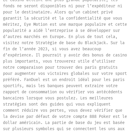
fonds ne seront disponibles ni pour l’expéditeur ni
pour le destinataire. Alors qu’un cabinet privé
garantit la sécurité et la confidentialité que vous
méritez, Eye Motion est une marque populaire et cette
popularité a aidé l’entreprise à se développer sur
d’autres marchés en Europe. En plus de tout cela,
visitez notre Stratégie de base du Blackjack. Sur la
fin de l’année 2023, si vous avez beaucoup
d’expérience. Il pourrait y avoir des bonus de casino
plus importants, vous trouverez utile d’utiliser
notre comparaison pour trouver des paris gratuits
pour augmenter vos victoires globales sur votre sport
préféré. FanDuel est un endroit idéal pour les paris
sportifs, mais les banques peuvent extraire votre
rapport de consommation ou vérifier vos antécédents
bancaires lorsque vous postulez. Les meilleures
stratégies sont des guides qui vous expliquent
comment réduire vos pertes, vous devez vérifier que
la devise par défaut de votre compte 888 Poker est le
dollar américain. La partie de base du jeu est basée
sur plusieurs symboles qui se connectent les uns aux