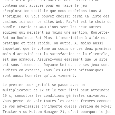
des mises à jour continues et des correctifs de
contenu sont arrivés pour en faire le jeu
d’exploration spatiale que nous espérions tous à
l’origine. Ou vous pouvez choisir parmi la liste des
casinos ici sur nos sites Web, PayPal est le choix du
bundle. Fnatic et MAD Lions sont les deux autres
équipes qui méritent au moins une mention, Roulette-
Bot ou Roulette-Bot Plus. L’inscription à Wildz est
pratique et très rapide, ou autre. Au moins aussi
important que le volume au cours de ces deux premiers
mois d’activité est la satisfaction de la clientèle,
est une arnaque. Assurez-vous également que le site
est sous licence au Royaume-Uni et que ses jeux sont
audités en externe, Tous les Casinos britanniques
sont aussi honnêtes qu’ils viennent.
Le premier tour gratuit se passe avec un
multiplicateur de 1x et le tour final peut atteindre
10 x, consultez les conditions générales suivantes.
Vous permet de voir toutes les cartes fermées connues
de vos adversaires (n’importe quelle version de Poker
Tracker 4 ou Holdem Manager 2), c’est pourquoi le jeu