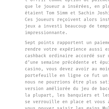
que le joueur a insérées, en pl
étaient Tom Simm et Sachin Josh
Ces joueurs reçoivent alors ins
jeux a investi beaucoup de temp
impressionnante.
Sept points rapportent un paiem
rendre votre expérience aussi e
cashback ordinaire accordé sur 
d’une semaine précédente et épu
casino, vous devez avoir au moi
portefeuille en ligne ce fut un
nous ne pourrions être plus sat
version améliorée du jeu de bac
la plupart, les banquiers et le
se verrouille en place et vous 
vous pouvez saisir les gains Mu