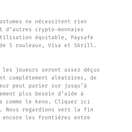
ostumes ne nécessitent rien
t d’autres crypto-monnaies
tilisation équitable, Paysafe
de 5 rouleaux, Visa et Skrill.
 les joueurs seront assez déçus
nt complètement aléatoires, de
eur peut parier sur jusqu’à
ement plus besoin d’aide à
s comme le keno. Cliquez ici
. Nous regardions vers la fin
 encore les frontières entre