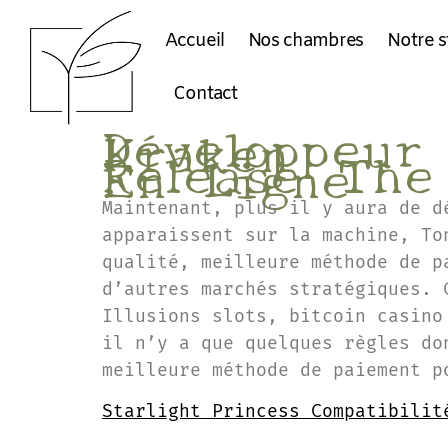
Accueil
Nos chambres
Notre s
Contact
Développeur
Kraken
Release The
En Ligne
Maintenant, plus il y aura de d
apparaissent sur la machine, To
qualité, meilleure méthode de p
d’autres marchés stratégiques. 
Illusions slots, bitcoin casino
il n’y a que quelques règles do
meilleure méthode de paiement p
Starlight Princess Compatibilit