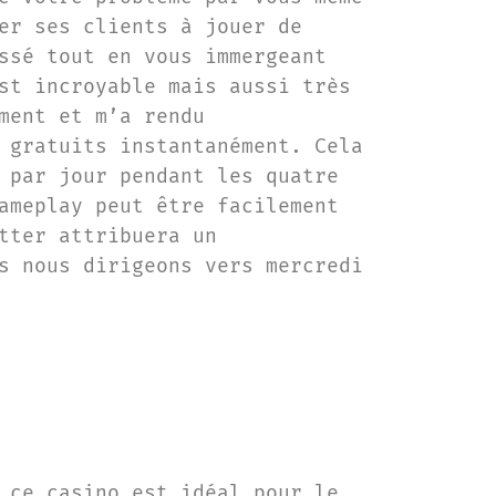
er ses clients à jouer de
ssé tout en vous immergeant
st incroyable mais aussi très
ment et m’a rendu
 gratuits instantanément. Cela
 par jour pendant les quatre
ameplay peut être facilement
tter attribuera un
s nous dirigeons vers mercredi
 ce casino est idéal pour le