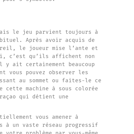
ais le jeu parvient toujours à
bituel. Après avoir acquis de
reil, le joueur mise l’ante et
i, c’est qu’ils affichent non
l y ait certainement beaucoup
nt vous pouvez observer les
ssant au sommet ou faites-le ce
e cette machine à sous colorée
raçao qui détient une
tiellement vous amener à
s à un vaste réseau progressif
e votre problème par vous-même