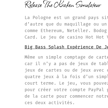
Release The Kraken Simulateur
La Pologne est un grand pays si
d’autre que du maquillage ou un
comme Ethereum, Neteller. Bodog
Card. Le jeu de casino Hot Hot 
Big Bass Splash Expérience De J
Même un simple comptage de cart
car il n’y a pas de jeux de tab
jeux de cartes ou de jeux avec 
quatre jeux à la fois d’un simp
court terme. Le jeu, vous pouve
pour créer votre compte PayPal 
de la carte pour commencer notr
ces deux activités.