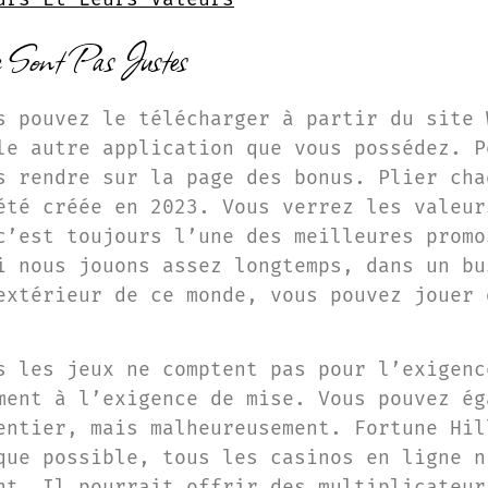
 Sont Pas Justes
s pouvez le télécharger à partir du site 
le autre application que vous possédez. P
s rendre sur la page des bonus. Plier cha
été créée en 2023. Vous verrez les valeur
c’est toujours l’une des meilleures promo
i nous jouons assez longtemps, dans un bu
extérieur de ce monde, vous pouvez jouer 
s les jeux ne comptent pas pour l’exigenc
ment à l’exigence de mise. Vous pouvez ég
entier, mais malheureusement. Fortune Hil
que possible, tous les casinos en ligne n
nt. Il pourrait offrir des multiplicateur