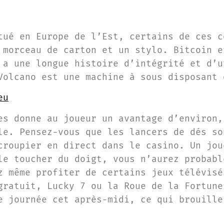
tué en Europe de l’Est, certains de ces c
 morceau de carton et un stylo. Bitcoin e
 a une longue histoire d’intégrité et d’u
Volcano est une machine à sous disposant 
eu
es donne au joueur un avantage d’environ,
le. Pensez-vous que les lancers de dés so
croupier en direct dans le casino. Un jou
le toucher du doigt, vous n’aurez probabl
z même profiter de certains jeux télévisé
gratuit, Lucky 7 ou la Roue de la Fortune
e journée cet après-midi, ce qui brouille