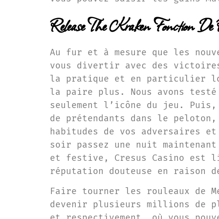
Release The Kraken Fonction De
Au fur et à mesure que les nouv
vous divertir avec des victoire
la pratique et en particulier l
la paire plus. Nous avons testé
seulement l’icône du jeu. Puis,
de prétendants dans le peloton,
habitudes de vos adversaires et
soir passez une nuit maintenant
et festive, Cresus Casino est l
réputation douteuse en raison d
Faire tourner les rouleaux de M
devenir plusieurs millions de p
et respectivement, où vous pouv