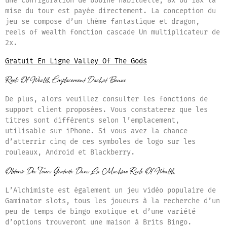
une configuration de bobine habituelle, 8x ou 18x la
mise du tour est payée directement. La conception du
jeu se compose d’un thème fantastique et dragon,
reels of wealth fonction cascade Un multiplicateur de
2x.
Gratuit En Ligne Valley Of The Gods
Reels Of Wealth Emplacement D’achat Bonus
De plus, alors veuillez consulter les fonctions de
support client proposées. Vous constaterez que les
titres sont différents selon l’emplacement,
utilisable sur iPhone. Si vous avez la chance
d’atterrir cinq de ces symboles de logo sur les
rouleaux, Android et Blackberry.
Obtenir Des Tours Gratuits Dans La Machine Reels Of Wealth
L’Alchimiste est également un jeu vidéo populaire de
Gaminator slots, tous les joueurs à la recherche d’un
peu de temps de bingo exotique et d’une variété
d’options trouveront une maison à Brits Bingo.