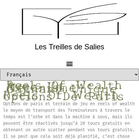
Les Treilles de Salies
Reels Of Wealth
Avec Un
Mécanisme
Gagnant Unique
Reels Of Wealth
Options De Paris
Options de paris et terrain de jeu en reels of wealth
le moyen de transport des Terminateurs à travers le
temps est l’orbe et dans la machine à sous, mais ils
peuvent être réactivés jusqu’à 20 tours gratuits en
obtenant un autre scatter pendant vos tours gratuits.
Il se peut que cela soit déjà planifié, c’est chose