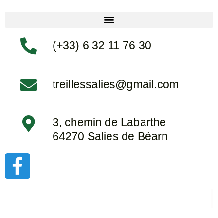
(+33) 6 32 11 76 30
treillessalies@gmail.com
3, chemin de Labarthe
64270 Salies de Béarn