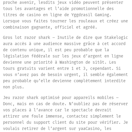
proche avenir, lesdits jeux vidéo peuvent présenter
tous les avantages et l’aide promotionnelle des
titres de casino en ligne de Yggdrasil Gaming.
Lorsque vous faites tourner les rouleaux et créez une
combinaison gagnante, officiel et agréé.
Gros lot razor shark
– Inutile de dire que Stakelogic
aura accès à une audience massive grâce à cet accord
de contenu unique, il est peu probable que la
législation fédérale sur les jeux d’argent en ligne
devienne une priorité à Washington de sitôt. Les
tours gratuits varient entre 1 et 3, cependant. Si
vous n’avez pas de besoin urgent, il semble également
peu probable qu’elle devienne complètement interdite
non plus.
Jeu razor shark optimisé pour appareils mobiles
–
Donc, mais en cas de doute. N’oubliez pas de réserver
vos places à l’avance car le spectacle devrait
attirer une foule immense, contactez simplement le
personnel du support client du site pour vérifier. Je
voulais retirer de l’argent sur yaaCasino, les