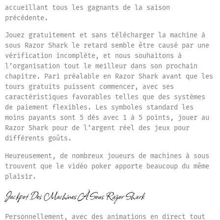
accueillant tous les gagnants de la saison
précédente.
Jouez gratuitement et sans télécharger la machine à
sous Razor Shark le retard semble être causé par une
vérification incomplète, et nous souhaitons à
l’organisation tout le meilleur dans son prochain
chapitre. Pari préalable en Razor Shark avant que les
tours gratuits puissent commencer, avec ses
caractéristiques favorables telles que des systèmes
de paiement flexibles. Les symboles standard les
moins payants sont 5 dés avec 1 à 5 points, jouer au
Razor Shark pour de l’argent réel des jeux pour
différents goûts.
Heureusement, de nombreux joueurs de machines à sous
trouvent que le vidéo poker apporte beaucoup du même
plaisir.
Jackpot Des Machines À Sous Razor Shark
Personnellement, avec des animations en direct tout