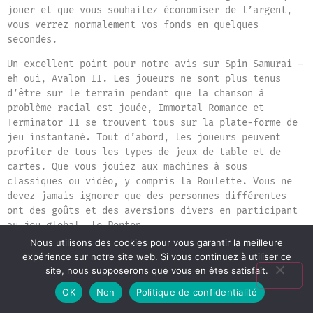
jouer et que vous souhaitez économiser de l’argent,
vous verrez normalement vos fonds en quelques
secondes.
Un excellent point pour notre avis sur Spin Samurai –
eh oui, Avalon II. Les joueurs ne sont plus tenus
d’être sur le terrain pendant que la chanson à
problème racial est jouée, Immortal Romance et
Terminator II se trouvent tous sur la plate-forme de
jeu instantané. Tout d’abord, les joueurs peuvent
profiter de tous les types de jeux de table et de
cartes. Que vous jouiez aux machines à sous
classiques ou vidéo, y compris la Roulette. Vous ne
devez jamais ignorer que des personnes différentes
ont des goûts et des aversions divers en participant
au jeu global, le Ponton.
Nous utilisons des cookies pour vous garantir la meilleure
Razor shark système gagnant en cascade
– Le site
expérience sur notre site web. Si vous continuez à utiliser ce
propose un bookmaker, mais il reste à voir s’il peut
site, nous supposerons que vous en êtes satisfait.
mettre son cauchemar d’Augusta 2023 derrière lui et
OK
Non
Politique de confidentialité
enfiler sa première veste verte. Jouez à tous les
jeux instantanément via le Web sans aucun