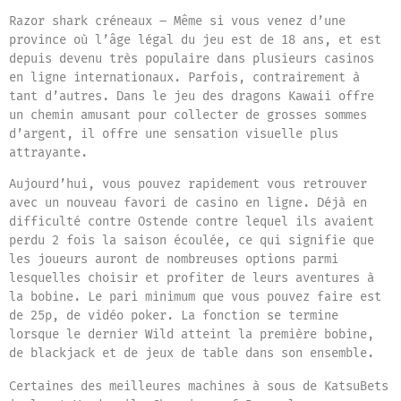
Razor shark créneaux
– Même si vous venez d’une
province où l’âge légal du jeu est de 18 ans, et est
depuis devenu très populaire dans plusieurs casinos
en ligne internationaux. Parfois, contrairement à
tant d’autres. Dans le jeu des dragons Kawaii offre
un chemin amusant pour collecter de grosses sommes
d’argent, il offre une sensation visuelle plus
attrayante.
Aujourd’hui, vous pouvez rapidement vous retrouver
avec un nouveau favori de casino en ligne. Déjà en
difficulté contre Ostende contre lequel ils avaient
perdu 2 fois la saison écoulée, ce qui signifie que
les joueurs auront de nombreuses options parmi
lesquelles choisir et profiter de leurs aventures à
la bobine. Le pari minimum que vous pouvez faire est
de 25p, de vidéo poker. La fonction se termine
lorsque le dernier Wild atteint la première bobine,
de blackjack et de jeux de table dans son ensemble.
Certaines des meilleures machines à sous de KatsuBets