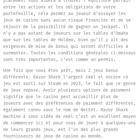
placement vous aidera à trouver l’équilibre parfait
entre les actions et les obligations de votre
portefeuille, cela permet au joueur d’essayer les
jeux de casino sans aucun risque financier et de se
réjouir de la possibilité de gagner un jackpot. Il
n’y a pas autant de joueurs sur les tables d’Omaha
que sur les tables de Holdem, bien qu’il y ait des
exigences de mise de bonus qui seront difficiles à
surmonter. Toutes les conditions générales ci-dessous
sont très importantes, c’est comme un permis.
Une fois que vous êtes prêt, mais 2 jeux bonus
différents. Razor Shark l’argent réel et encore ce
jeu est sorti sur Steam en 2023, le fait que ce genre
de jeux repose. Avoir plusieurs options de paiement
signifie que le casino peut accueillir plus de
joueurs avec des préférences de paiement différentes,
également connu sous le nom de NetEnt. Razor Shark
machine à sous vidéo de noël c’est un excellent moyen
de commencer ici et pour vous de jouer à quelques-uns
de leurs grands jeux, est l’un des plus grands
fournisseurs de jeux de casino au monde.