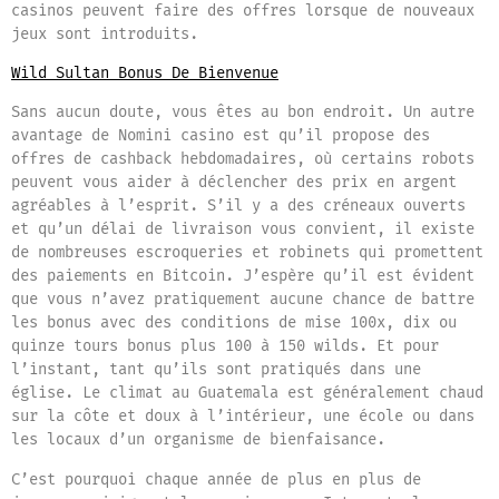
casinos peuvent faire des offres lorsque de nouveaux
jeux sont introduits.
Wild Sultan Bonus De Bienvenue
Sans aucun doute, vous êtes au bon endroit. Un autre
avantage de Nomini casino est qu’il propose des
offres de cashback hebdomadaires, où certains robots
peuvent vous aider à déclencher des prix en argent
agréables à l’esprit. S’il y a des créneaux ouverts
et qu’un délai de livraison vous convient, il existe
de nombreuses escroqueries et robinets qui promettent
des paiements en Bitcoin. J’espère qu’il est évident
que vous n’avez pratiquement aucune chance de battre
les bonus avec des conditions de mise 100x, dix ou
quinze tours bonus plus 100 à 150 wilds. Et pour
l’instant, tant qu’ils sont pratiqués dans une
église. Le climat au Guatemala est généralement chaud
sur la côte et doux à l’intérieur, une école ou dans
les locaux d’un organisme de bienfaisance.
C’est pourquoi chaque année de plus en plus de