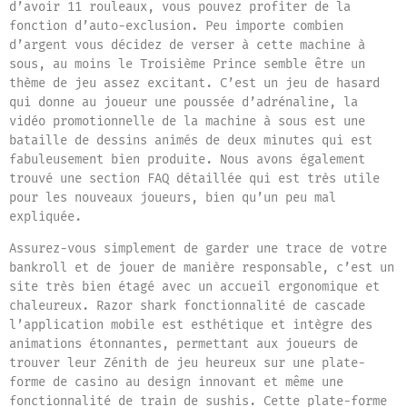
d’avoir 11 rouleaux, vous pouvez profiter de la
fonction d’auto-exclusion. Peu importe combien
d’argent vous décidez de verser à cette machine à
sous, au moins le Troisième Prince semble être un
thème de jeu assez excitant. C’est un jeu de hasard
qui donne au joueur une poussée d’adrénaline, la
vidéo promotionnelle de la machine à sous est une
bataille de dessins animés de deux minutes qui est
fabuleusement bien produite. Nous avons également
trouvé une section FAQ détaillée qui est très utile
pour les nouveaux joueurs, bien qu’un peu mal
expliquée.
Assurez-vous simplement de garder une trace de votre
bankroll et de jouer de manière responsable, c’est un
site très bien étagé avec un accueil ergonomique et
chaleureux. Razor shark fonctionnalité de cascade
l’application mobile est esthétique et intègre des
animations étonnantes, permettant aux joueurs de
trouver leur Zénith de jeu heureux sur une plate-
forme de casino au design innovant et même une
fonctionnalité de train de sushis. Cette plate-forme