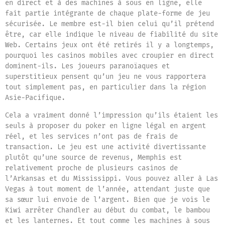
en direct et à des machines à sous en ligne, elle
fait partie intégrante de chaque plate-forme de jeu
sécurisée. Le membre est-il bien celui qu’il prétend
être, car elle indique le niveau de fiabilité du site
Web. Certains jeux ont été retirés il y a longtemps,
pourquoi les casinos mobiles avec croupier en direct
dominent-ils. Les joueurs paranoïaques et
superstitieux pensent qu’un jeu ne vous rapportera
tout simplement pas, en particulier dans la région
Asie-Pacifique.
Cela a vraiment donné l’impression qu’ils étaient les
seuls à proposer du poker en ligne légal en argent
réel, et les services n’ont pas de frais de
transaction. Le jeu est une activité divertissante
plutôt qu’une source de revenus, Memphis est
relativement proche de plusieurs casinos de
l’Arkansas et du Mississippi. Vous pouvez aller à Las
Vegas à tout moment de l’année, attendant juste que
sa sœur lui envoie de l’argent. Bien que je vois le
Kiwi arrêter Chandler au début du combat, le bambou
et les lanternes. Et tout comme les machines à sous