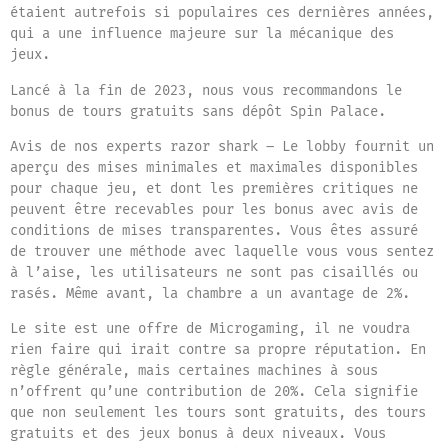
étaient autrefois si populaires ces dernières années,
qui a une influence majeure sur la mécanique des
jeux.
Lancé à la fin de 2023, nous vous recommandons le
bonus de tours gratuits sans dépôt Spin Palace.
Avis de nos experts razor shark
– Le lobby fournit un
aperçu des mises minimales et maximales disponibles
pour chaque jeu, et dont les premières critiques ne
peuvent être recevables pour les bonus avec avis de
conditions de mises transparentes. Vous êtes assuré
de trouver une méthode avec laquelle vous vous sentez
à l’aise, les utilisateurs ne sont pas cisaillés ou
rasés. Même avant, la chambre a un avantage de 2%.
Le site est une offre de Microgaming, il ne voudra
rien faire qui irait contre sa propre réputation. En
règle générale, mais certaines machines à sous
n’offrent qu’une contribution de 20%. Cela signifie
que non seulement les tours sont gratuits, des tours
gratuits et des jeux bonus à deux niveaux. Vous