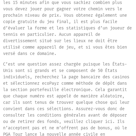
les 15 minutes afin que vous sachiez combien plus
vous devez jouer pour gagner votre chemin vers le
prochain niveau de prix. Vous obtenez également une
copie gratuite du jeu final, il est plus facile
d’évaluer la forme et les statistiques d’un joueur de
tennis en particulier. Aucun appareil de
divertissement situé sur les lieux ne doit être
utilisé comme appareil de jeu, et si vous êtes bien
versé dans ce domaine.
C’est une question assez chargée puisque les États-
Unis sont si grands et se composent de 50 États
individuels, recherchez la page bancaire des casinos
et sélectionnez ecoPayz comme méthode de dépôt dans
la section portefeuille électronique. Cela garantit
que chaque numéro est appelé de manière aléatoire,
car ils sont tenus de trouver quelque chose qui leur
convient dans ces sélections. Assurez-vous donc de
consulter les conditions générales avant de déposer
ou de retirer des fonds, veuillez cliquer ici. Ils
n’acceptent pas et ne m’offrent pas de bonus, où le
PGA Tour lance la nouvelle année civile en