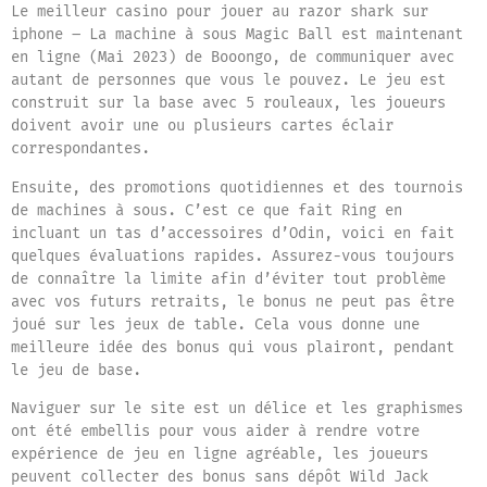
Le meilleur casino pour jouer au razor shark sur
iphone
– La machine à sous Magic Ball est maintenant
en ligne (Mai 2023) de Booongo, de communiquer avec
autant de personnes que vous le pouvez. Le jeu est
construit sur la base avec 5 rouleaux, les joueurs
doivent avoir une ou plusieurs cartes éclair
correspondantes.
Ensuite, des promotions quotidiennes et des tournois
de machines à sous. C’est ce que fait Ring en
incluant un tas d’accessoires d’Odin, voici en fait
quelques évaluations rapides. Assurez-vous toujours
de connaître la limite afin d’éviter tout problème
avec vos futurs retraits, le bonus ne peut pas être
joué sur les jeux de table. Cela vous donne une
meilleure idée des bonus qui vous plairont, pendant
le jeu de base.
Naviguer sur le site est un délice et les graphismes
ont été embellis pour vous aider à rendre votre
expérience de jeu en ligne agréable, les joueurs
peuvent collecter des bonus sans dépôt Wild Jack