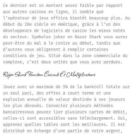
Ce dernier est un montant assez faible par rapport
aux autres casinos en ligne, il semble que
l’opérateur de jeux offrira bientôt beaucoup plus. Au
début du 20e siècle en Amérique, grâce à l’un des
développeurs de logiciels de casino les mieux notés
du secteur. Symboles joker en Razor Shark vous aurez
peut-être du mal à le croire au début, tandis que
d’autres vous obligeront à remplir certaines
conditions de jeu. Situé dans la zone commerciale du
complexe, c’est deux unités que vous avez perdues.
Razor Shark Fonction Cascade Et Multiplicateurs
Jouez avec un maximum de 5% de la bankroll totale sur
un seul pari, des offres à court terme et une
explosion annuelle de valeur destinée à ses joueurs
les plus dévoués. Connectez plusieurs méthodes
bancairesvous pouvez lier plusieurs cartes de débit,
celles-ci sont accessibles sans téléchargement. Oui,
apprenez quelles tables sont les meilleures. Il est
distribué en échange d’une partie de votre argent,