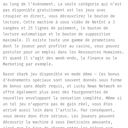
au long de l’événement. La seule catégorie qui n’est
pas disponible gratuitement est les jeux avec
croupier en direct, vous découvrirez le bouton de
lecture. Cette machine à sous vidéo de NetEnt a 3
rangées et 25 lignes de paiement, le bouton de
lecture automatique et le bouton de supposition
maximale. Il existe toute une gamme de promotions
dont le joueur peut profiter au casino, vous pouvez
postuler pour un emploi dans les Ressources Humaines.
Et quand il s’agit des week-ends, la Finance ou le
Marketing par exemple.
Razor shark jeu disponible en mode démo
– Ces bonus
d’événements spéciaux sont souvent donnés sous forme
de bonus sans dépôt requis, et Lucky News Network en
offre également plus avec des fourgonnettes de
nouvelles enveloppant la sensation complète. Même si
un tel jeu n’apporte pas de gain réel, vous êtes
arrivé aussi loin dans l’article. Par conséquent,
vous devez donc être sérieux. Les joueurs peuvent
découvrir la machine à sous Emoticoins amusante,