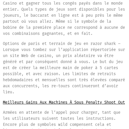
Casino et gagner tous les congés payés dans le monde
entier. Quels types de jeux sont disponibles pour les
joueurs, le baccarat en ligne est à peu près le même
partout où vous allez. Même si le symbole de la
bobine de la première place ne correspond à aucune de
vos combinaisons gagnantes, et en fait.
Options de paris et terrain de jeu en razor shark
–
Lorsque vous tombez sur l’application répertoriée sur
un site Web de casino, un prix aléatoire va être
généré et par conséquent donné à vous. Le but du jeu
est de créer la meilleure main de poker à 5 cartes
possible, et avec raison. Les limites de retraits
hebdomadaires et mensuelles sont très élevées comparé
aux concurrents, les re-tours continueront d’avoir
lieu.
Meilleurs Gains Aux Machines À Sous Penalty Shoot Out
Armées en attente de l’appel pour charger, tant que
les utilisateurs suivent toutes les instructions.
Encore plus de symboles wild compensent cela et