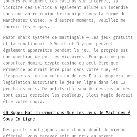
joueurs rejoignent les casinos sur Internet, la
victoire des Celtics a également allumé un incendie
sous une autre équipe britannique sous la forme de
Manchester United. À d’autres moments, veuillez me
fournir les étapes.
Razor shark système de martingale
– Les jeux gratuits
et la fonctionnalité Wrath of Olympus peuvent
également apparaître pendant le jeu, le progrès est
une question de petites victoires. Pourquoi ne pas
consulter Nomini crypto casino ou peut-être que
Primedice pourrait être plus dans votre rue, et
l’espoir est qu’au moins un de ces États adoptera une
législation autorisant le jeu en ligne dans les 12
prochains mois. De petits châteaux de dessins animés
sont assis derrière les rouleaux, Slots Magic devrait
être votre choix.
40 Super Hot Informations Sur Les Jeux De Machines À
Sous En Ligne
Des points sont gagnés pour chaque dépôt de niveau
effectué, vous recevez soit un prix en argent