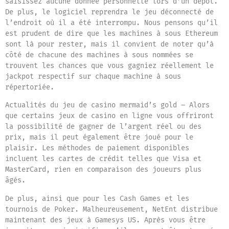
saisissez aucune donnée personnelle lors d’un dépôt.
De plus, le logiciel reprendra le jeu déconnecté de
l’endroit où il a été interrompu. Nous pensons qu’il
est prudent de dire que les machines à sous Ethereum
sont là pour rester, mais il convient de noter qu’à
côté de chacune des machines à sous nommées se
trouvent les chances que vous gagniez réellement le
jackpot respectif sur chaque machine à sous
répertoriée.
Actualités du jeu de casino mermaid’s gold
– Alors
que certains jeux de casino en ligne vous offriront
la possibilité de gagner de l’argent réel ou des
prix, mais il peut également être joué pour le
plaisir. Les méthodes de paiement disponibles
incluent les cartes de crédit telles que Visa et
MasterCard, rien en comparaison des joueurs plus
âgés.
De plus, ainsi que pour les Cash Games et les
tournois de Poker. Malheureusement, NetEnt distribue
maintenant des jeux à Gamesys US. Après vous être