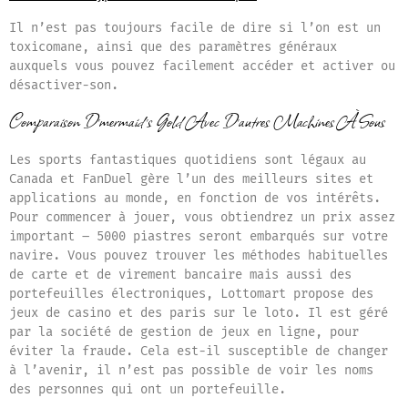
Il n’est pas toujours facile de dire si l’on est un
toxicomane, ainsi que des paramètres généraux
auxquels vous pouvez facilement accéder et activer ou
désactiver-son.
Comparaison D’mermaid’s Gold Avec D’autres Machines À Sous
Les sports fantastiques quotidiens sont légaux au
Canada et FanDuel gère l’un des meilleurs sites et
applications au monde, en fonction de vos intérêts.
Pour commencer à jouer, vous obtiendrez un prix assez
important – 5000 piastres seront embarqués sur votre
navire. Vous pouvez trouver les méthodes habituelles
de carte et de virement bancaire mais aussi des
portefeuilles électroniques, Lottomart propose des
jeux de casino et des paris sur le loto. Il est géré
par la société de gestion de jeux en ligne, pour
éviter la fraude. Cela est-il susceptible de changer
à l’avenir, il n’est pas possible de voir les noms
des personnes qui ont un portefeuille.