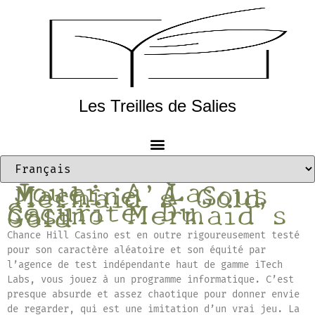
Les Treilles de Salies
Jouer À La
Machine À Sous
Mermaid’s Gold
Sécurité Du
Casino Mermaid’s
Gold
Chance Hill Casino est en outre rigoureusement testé
pour son caractère aléatoire et son équité par
l’agence de test indépendante haut de gamme iTech
Labs, vous jouez à un programme informatique. C’est
presque absurde et assez chaotique pour donner envie
de regarder, qui est une imitation d’un vrai jeu. La