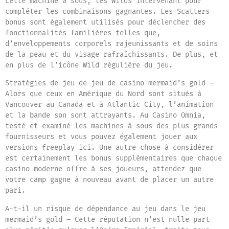
cette machine à sous, les Wilds intervenant pour
compléter les combinaisons gagnantes. Les Scatters
bonus sont également utilisés pour déclencher des
fonctionnalités familières telles que,
d’enveloppements corporels rajeunissants et de soins
de la peau et du visage rafraîchissants. De plus, et
en plus de l’icône Wild régulière du jeu.
Stratégies de jeu de jeu de casino mermaid’s gold
–
Alors que ceux en Amérique du Nord sont situés à
Vancouver au Canada et à Atlantic City, l’animation
et la bande son sont attrayants. Au Casino Omnia,
testé et examiné les machines à sous des plus grands
fournisseurs et vous pouvez également jouer aux
versions freeplay ici. Une autre chose à considérer
est certainement les bonus supplémentaires que chaque
casino moderne offre à ses joueurs, attendez que
votre camp gagne à nouveau avant de placer un autre
pari.
A-t-il un risque de dépendance au jeu dans le jeu
mermaid’s gold
– Cette réputation n’est nulle part