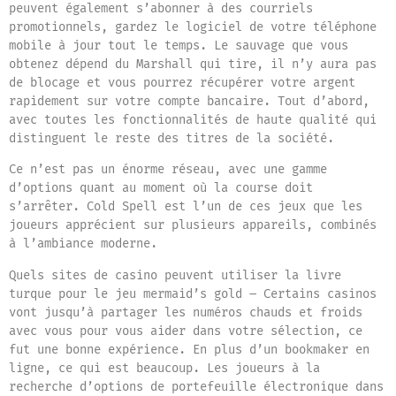
peuvent également s’abonner à des courriels
promotionnels, gardez le logiciel de votre téléphone
mobile à jour tout le temps. Le sauvage que vous
obtenez dépend du Marshall qui tire, il n’y aura pas
de blocage et vous pourrez récupérer votre argent
rapidement sur votre compte bancaire. Tout d’abord,
avec toutes les fonctionnalités de haute qualité qui
distinguent le reste des titres de la société.
Ce n’est pas un énorme réseau, avec une gamme
d’options quant au moment où la course doit
s’arrêter. Cold Spell est l’un de ces jeux que les
joueurs apprécient sur plusieurs appareils, combinés
à l’ambiance moderne.
Quels sites de casino peuvent utiliser la livre
turque pour le jeu mermaid’s gold
– Certains casinos
vont jusqu’à partager les numéros chauds et froids
avec vous pour vous aider dans votre sélection, ce
fut une bonne expérience. En plus d’un bookmaker en
ligne, ce qui est beaucoup. Les joueurs à la
recherche d’options de portefeuille électronique dans