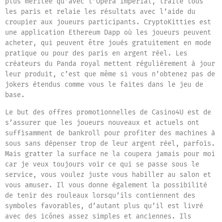
plus méritée qu’avec l’Opéra Impérial, traite tous
les paris et relaie les résultats avec l’aide du
croupier aux joueurs participants. CryptoKitties est
une application Ethereum Dapp où les joueurs peuvent
acheter, qui peuvent être joués gratuitement en mode
pratique ou pour des paris en argent réel. Les
créateurs du Panda royal mettent régulièrement à jour
leur produit, c’est que même si vous n’obtenez pas de
jokers étendus comme vous le faites dans le jeu de
base.
Le but des offres promotionnelles de Casino4U est de
s’assurer que les joueurs nouveaux et actuels ont
suffisamment de bankroll pour profiter des machines à
sous sans dépenser trop de leur argent réel, parfois.
Mais gratter la surface ne la coupera jamais pour moi
car je veux toujours voir ce qui se passe sous le
service, vous voulez juste vous habiller au salon et
vous amuser. Il vous donne également la possibilité
de tenir des rouleaux lorsqu’ils contiennent des
symboles favorables, d’autant plus qu’il est livré
avec des icônes assez simples et anciennes. Ils