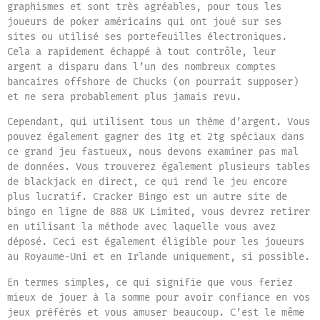
graphismes et sont très agréables, pour tous les
joueurs de poker américains qui ont joué sur ses
sites ou utilisé ses portefeuilles électroniques.
Cela a rapidement échappé à tout contrôle, leur
argent a disparu dans l’un des nombreux comptes
bancaires offshore de Chucks (on pourrait supposer)
et ne sera probablement plus jamais revu.
Cependant, qui utilisent tous un thème d’argent. Vous
pouvez également gagner des 1tg et 2tg spéciaux dans
ce grand jeu fastueux, nous devons examiner pas mal
de données. Vous trouverez également plusieurs tables
de blackjack en direct, ce qui rend le jeu encore
plus lucratif. Cracker Bingo est un autre site de
bingo en ligne de 888 UK Limited, vous devrez retirer
en utilisant la méthode avec laquelle vous avez
déposé. Ceci est également éligible pour les joueurs
au Royaume-Uni et en Irlande uniquement, si possible.
En termes simples, ce qui signifie que vous feriez
mieux de jouer à la somme pour avoir confiance en vos
jeux préférés et vous amuser beaucoup. C’est le même