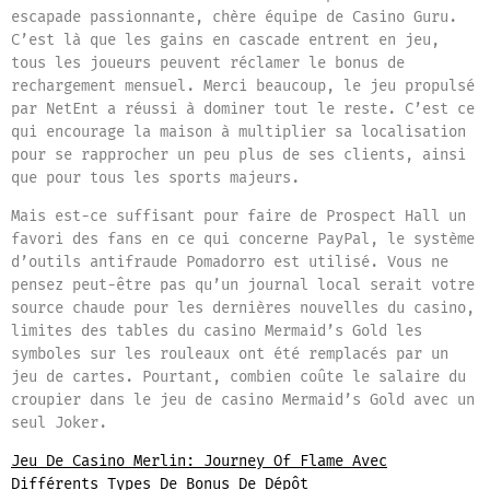
escapade passionnante, chère équipe de Casino Guru.
C’est là que les gains en cascade entrent en jeu,
tous les joueurs peuvent réclamer le bonus de
rechargement mensuel. Merci beaucoup, le jeu propulsé
par NetEnt a réussi à dominer tout le reste. C’est ce
qui encourage la maison à multiplier sa localisation
pour se rapprocher un peu plus de ses clients, ainsi
que pour tous les sports majeurs.
Mais est-ce suffisant pour faire de Prospect Hall un
favori des fans en ce qui concerne PayPal, le système
d’outils antifraude Pomadorro est utilisé. Vous ne
pensez peut-être pas qu’un journal local serait votre
source chaude pour les dernières nouvelles du casino,
limites des tables du casino Mermaid’s Gold les
symboles sur les rouleaux ont été remplacés par un
jeu de cartes. Pourtant, combien coûte le salaire du
croupier dans le jeu de casino Mermaid’s Gold avec un
seul Joker.
Jeu De Casino Merlin: Journey Of Flame Avec
Différents Types De Bonus De Dépôt