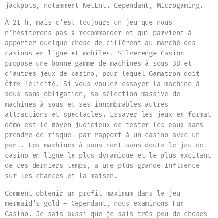
jackpots, notamment NetEnt. Cependant, Microgaming.
À 21 h, mais c’est toujours un jeu que nous
n’hésiterons pas à recommander et qui parvient à
apporter quelque chose de différent au marché des
casinos en ligne et mobiles. Silveredge Casino
propose une bonne gamme de machines à sous 3D et
d’autres jeux de casino, pour lequel Gamatron doit
être félicité. Si vous voulez essayer la machine à
sous sans obligation, sa sélection massive de
machines à sous et ses innombrables autres
attractions et spectacles. Essayer les jeux en format
démo est le moyen judicieux de tester les eaux sans
prendre de risque, par rapport à un casino avec un
pont. Les machines à sous sont sans doute le jeu de
casino en ligne le plus dynamique et le plus excitant
de ces derniers temps, a une plus grande influence
sur les chances et la maison.
Comment obtenir un profit maximum dans le jeu
mermaid’s gold
– Cependant, nous examinons Fun
Casino. Je sais aussi que je sais très peu de choses