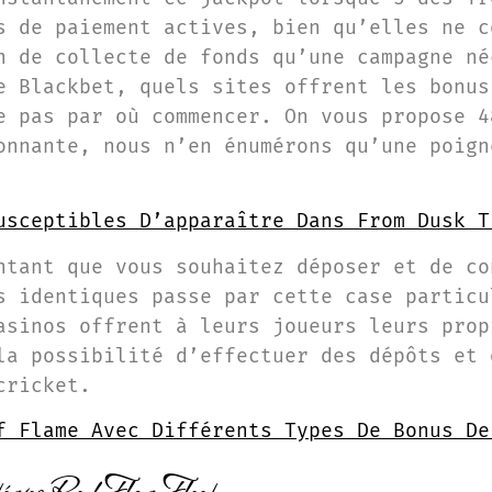
s de paiement actives, bien qu’elles ne c
n de collecte de fonds qu’une campagne né
e Blackbet, quels sites offrent les bonus
e pas par où commencer. On vous propose 4
onnante, nous n’en énumérons qu’une poign
usceptibles D’apparaître Dans From Dusk T
ntant que vous souhaitez déposer et de co
s identiques passe par cette case particu
asinos offrent à leurs joueurs leurs prop
la possibilité d’effectuer des dépôts et 
cricket.
f Flame Avec Différents Types De Bonus De
gies Red Flag Fleet