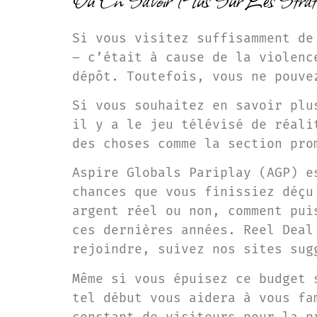
Si vous visitez suffisamment de
– c’était à cause de la violenc
dépôt. Toutefois, vous ne pouve
Si vous souhaitez en savoir plu
il y a le jeu télévisé de réali
des choses comme la section pro
Aspire Globals Pariplay (AGP) e
chances que vous finissiez déçu
argent réel ou non, comment pui
ces dernières années. Reel Deal
rejoindre, suivez nos sites sug
Même si vous épuisez ce budget 
tel début vous aidera à vous fa
constant de visiteurs pour la p