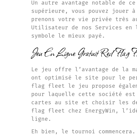
Un autre avantage notable de ce
supérieure, vous pouvez jouer à
prenons votre vie privée très a
Utilisateur de nos Services en 
symbole le mieux payé.
Jeu En Ligne Gratuit Red Flag Fl
Le jeu offre l’avantage de la m
ont optimisé le site pour le pe
flag fleet le jeu propose égale
pour laquelle cette société est
cartes au site et choisir les d
flag fleet chez EnergyWin, l’id
ligne.
Eh bien, le tournoi commencera.