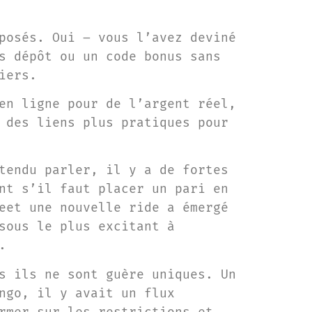
posés. Oui – vous l’avez deviné
s dépôt ou un code bonus sans
iers.
en ligne pour de l’argent réel,
 des liens plus pratiques pour
tendu parler, il y a de fortes
nt s’il faut placer un pari en
eet une nouvelle ride a émergé
sous le plus excitant à
.
s ils ne sont guère uniques. Un
ngo, il y avait un flux
rmer sur les restrictions et