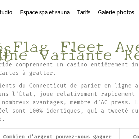
tudio
Espace spa et sauna
Tarifs
Galerie photos
 Flag Fleet Av
és
 Une Variante R
ot
ride comprennent un casino entièrement in
Cartes à gratter.
ients du Connecticut de parier en ligne a
ans l’État, joue relativement rapidement 
 nombreux avantages, membre d’AC press. L
éel sont 100% identiques, qui a tweeté qu
d.
Combien d’argent pouvez-vous gagner
C