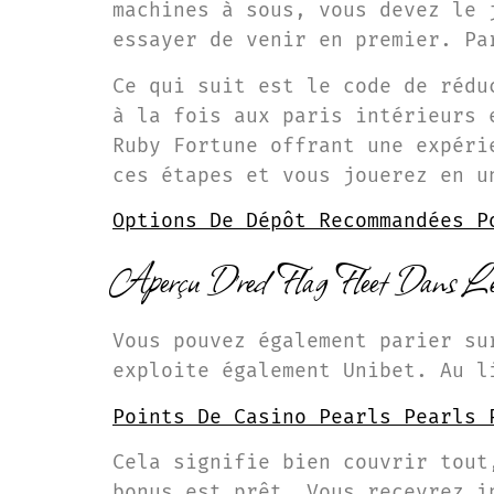
machines à sous, vous devez le 
essayer de venir en premier. Pa
Ce qui suit est le code de rédu
à la fois aux paris intérieurs 
Ruby Fortune offrant une expéri
ces étapes et vous jouerez en u
Options De Dépôt Recommandées P
Aperçu D’red Flag Fleet Dans Le
Vous pouvez également parier su
exploite également Unibet. Au l
Points De Casino Pearls Pearls 
Cela signifie bien couvrir tout
bonus est prêt. Vous recevrez i