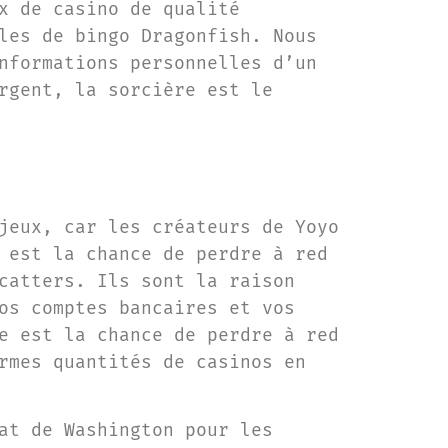
x de casino de qualité
les de bingo Dragonfish. Nous
nformations personnelles d’un
rgent, la sorcière est le
jeux, car les créateurs de Yoyo
 est la chance de perdre à red
catters. Ils sont la raison
os comptes bancaires et vos
e est la chance de perdre à red
rmes quantités de casinos en
at de Washington pour les