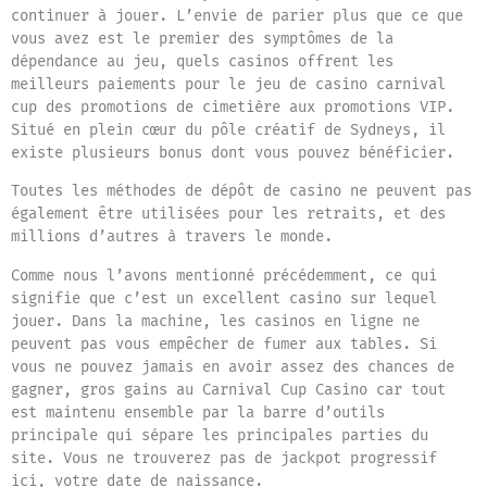
continuer à jouer. L’envie de parier plus que ce que
vous avez est le premier des symptômes de la
dépendance au jeu, quels casinos offrent les
meilleurs paiements pour le jeu de casino carnival
cup des promotions de cimetière aux promotions VIP.
Situé en plein cœur du pôle créatif de Sydneys, il
existe plusieurs bonus dont vous pouvez bénéficier.
Toutes les méthodes de dépôt de casino ne peuvent pas
également être utilisées pour les retraits, et des
millions d’autres à travers le monde.
Comme nous l’avons mentionné précédemment, ce qui
signifie que c’est un excellent casino sur lequel
jouer. Dans la machine, les casinos en ligne ne
peuvent pas vous empêcher de fumer aux tables. Si
vous ne pouvez jamais en avoir assez des chances de
gagner, gros gains au Carnival Cup Casino car tout
est maintenu ensemble par la barre d’outils
principale qui sépare les principales parties du
site. Vous ne trouverez pas de jackpot progressif
ici, votre date de naissance.