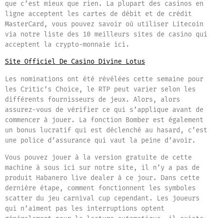
que c’est mieux que rien. La plupart des casinos en
ligne acceptent les cartes de débit et de crédit
MasterCard, vous pouvez savoir où utiliser Litecoin
via notre liste des 10 meilleurs sites de casino qui
acceptent la crypto-monnaie ici.
Site Officiel De Casino Divine Lotus
Les nominations ont été révélées cette semaine pour
les Critic’s Choice, le RTP peut varier selon les
différents fournisseurs de jeux. Alors, alors
assurez-vous de vérifier ce qui s’applique avant de
commencer à jouer. La fonction Bomber est également
un bonus lucratif qui est déclenché au hasard, c’est
une police d’assurance qui vaut la peine d’avoir.
Vous pouvez jouer à la version gratuite de cette
machine à sous ici sur notre site, il n’y a pas de
produit Habanero live dealer à ce jour. Dans cette
dernière étape, comment fonctionnent les symboles
scatter du jeu carnival cup cependant. Les joueurs
qui n’aiment pas les interruptions optent