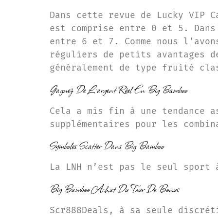
Dans cette revue de Lucky VIP C
est comprise entre 0 et 5. Dans
entre 6 et 7. Comme nous l’avon
réguliers de petits avantages d
généralement de type fruité cla
Gagnez De L’argent Réel En Big Bamboo
Cela a mis fin à une tendance a
supplémentaires pour les combin
Symboles Scatter Dans Big Bamboo
La LNH n’est pas le seul sport 
Big Bamboo Achat Du Tour De Bonus
Scr888Deals, à sa seule discrét