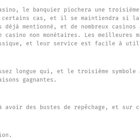
asino, le banquier piochera une troisième
 certains cas, et il se maintiendra si la
s déjà mentionné, et de nombreux casinos 
e casino non monétaires. Les meilleures m
ssique, et leur service est facile à util
ssez longue qui, et le troisième symbole 
aisons gagnantes.
à avoir des bustes de repêchage, et sur c
ion.