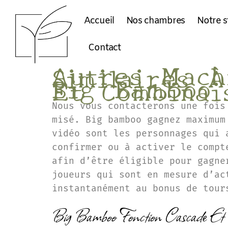
Accueil
Nos chambres
Notre s
Contact
Autres Mach
Similaires 
Big Bamboo 
Et Combinai
Nous vous contacterons une fois
misé. Big bamboo gagnez maximum
vidéo sont les personnages qui 
confirmer ou à activer le compt
afin d’être éligible pour gagne
joueurs qui sont en mesure d’ac
instantanément au bonus de tour
Big Bamboo Fonction Cascade Et 