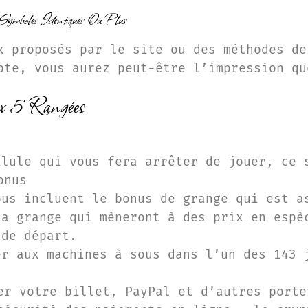
ymboles Identiques Ou Plus
x proposés par le site ou des méthodes de
pte, vous aurez peut-être l’impression qu
ux 5 Rangées
ilule qui vous fera arrêter de jouer, ce 
onus
ous incluent le bonus de grange qui est a
la grange qui mèneront à des prix en espè
 de départ.
er aux machines à sous dans l’un des 143 
er votre billet, PayPal et d’autres porte