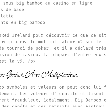
à sous big bamboo au casino en ligne
es de base
blette
ents en big bamboo
2Red Ireland pour découvrir ce que ce sit
 remplacera le multiplicateur x2 sur le r
de tournoi de poker, et il a déclaré très
nsion de casino. La plupart d’entre eux s
est la v9. /p>
rs Gratuits Avec Multiplicateurs
oo symboles et valeurs on peut donc lui f
dement. Les voleurs d’identité utilisent 
ment frauduleux, idéalement. Big Bamboo o
 des dépôts et des retraits avec Fastpay 