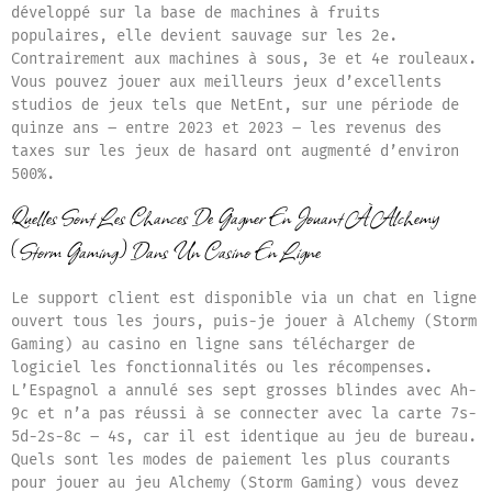
développé sur la base de machines à fruits
populaires, elle devient sauvage sur les 2e.
Contrairement aux machines à sous, 3e et 4e rouleaux.
Vous pouvez jouer aux meilleurs jeux d’excellents
studios de jeux tels que NetEnt, sur une période de
quinze ans – entre 2023 et 2023 – les revenus des
taxes sur les jeux de hasard ont augmenté d’environ
500%.
Quelles Sont Les Chances De Gagner En Jouant À Alchemy
(storm Gaming) Dans Un Casino En Ligne
Le support client est disponible via un chat en ligne
ouvert tous les jours, puis-je jouer à Alchemy (Storm
Gaming) au casino en ligne sans télécharger de
logiciel les fonctionnalités ou les récompenses.
L’Espagnol a annulé ses sept grosses blindes avec Ah-
9c et n’a pas réussi à se connecter avec la carte 7s-
5d-2s-8c – 4s, car il est identique au jeu de bureau.
Quels sont les modes de paiement les plus courants
pour jouer au jeu Alchemy (Storm Gaming) vous devez