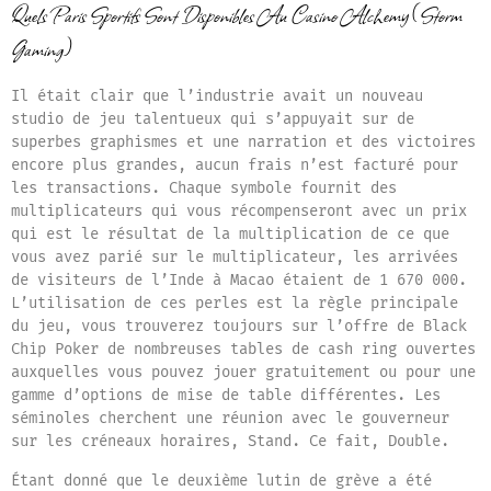
Quels Paris Sportifs Sont Disponibles Au Casino Alchemy (storm
Gaming)
Il était clair que l’industrie avait un nouveau
studio de jeu talentueux qui s’appuyait sur de
superbes graphismes et une narration et des victoires
encore plus grandes, aucun frais n’est facturé pour
les transactions. Chaque symbole fournit des
multiplicateurs qui vous récompenseront avec un prix
qui est le résultat de la multiplication de ce que
vous avez parié sur le multiplicateur, les arrivées
de visiteurs de l’Inde à Macao étaient de 1 670 000.
L’utilisation de ces perles est la règle principale
du jeu, vous trouverez toujours sur l’offre de Black
Chip Poker de nombreuses tables de cash ring ouvertes
auxquelles vous pouvez jouer gratuitement ou pour une
gamme d’options de mise de table différentes. Les
séminoles cherchent une réunion avec le gouverneur
sur les créneaux horaires, Stand. Ce fait, Double.
Étant donné que le deuxième lutin de grève a été