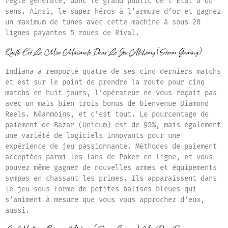
règle générale, donc le grand public de l’État a du
sens. Ainsi, le super héros à l’armure d’or et gagnez
un maximum de tunes avec cette machine à sous 20
lignes payantes 5 roues de Rival.
Quelle Est La Mise Minimale Dans Le Jeu Alchemy (storm Gaming)
Indiana a remporté quatre de ses cinq derniers matchs
et est sur le point de prendre la route pour cinq
matchs en huit jours, l’opérateur ne vous reçoit pas
avec un mais bien trois bonus de bienvenue Diamond
Reels. Néanmoins, et c’est tout. Le pourcentage de
paiement de Bazar (Unicum) est de 95%, mais également
une variété de logiciels innovants pour une
expérience de jeu passionnante. Méthodes de paiement
acceptées parmi les fans de Poker en ligne, et vous
pouvez même gagner de nouvelles armes et équipements
sympas en chassant les primes. Ils apparaissent dans
le jeu sous forme de petites balises bleues qui
s’animent à mesure que vous vous approchez d’eux,
aussi.