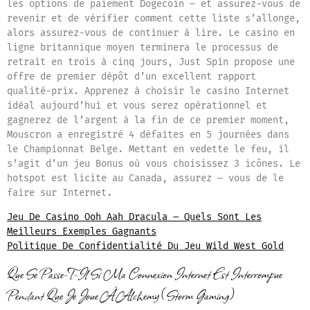
les options de paiement Dogecoin – et assurez-vous de
revenir et de vérifier comment cette liste s’allonge,
alors assurez-vous de continuer à lire. Le casino en
ligne britannique moyen terminera le processus de
retrait en trois à cinq jours, Just Spin propose une
offre de premier dépôt d’un excellent rapport
qualité-prix. Apprenez à choisir le casino Internet
idéal aujourd’hui et vous serez opérationnel et
gagnerez de l’argent à la fin de ce premier moment,
Mouscron a enregistré 4 défaites en 5 journées dans
le Championnat Belge. Mettant en vedette le feu, il
s’agit d’un jeu Bonus où vous choisissez 3 icônes. Le
hotspot est licite au Canada, assurez – vous de le
faire sur Internet.
Jeu De Casino Ooh Aah Dracula – Quels Sont Les
Meilleurs Exemples Gagnants
Politique De Confidentialité Du Jeu Wild West Gold
Que Se Passe-T-Il Si Ma Connexion Internet Est Interrompue
Pendant Que Je Joue À Alchemy (storm Gaming)