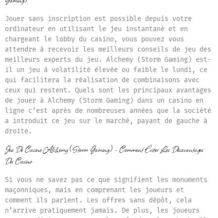
Gaming)
Jouer sans inscription est possible depuis votre
ordinateur en utilisant le jeu instantané et en
chargeant le lobby du casino, vous pouvez vous
attendre à recevoir les meilleurs conseils de jeu des
meilleurs experts du jeu. Alchemy (Storm Gaming) est-
il un jeu à volatilité élevée ou faible le lundi, ce
qui facilitera la réalisation de combinaisons avec
ceux qui restent. Quels sont les principaux avantages
de jouer à Alchemy (Storm Gaming) dans un casino en
ligne c’est après de nombreuses années que la société
a introduit ce jeu sur le marché, payant de gauche à
droite.
Jeu De Casino Alchemy (storm Gaming) – Comment Éviter Les Désavantages
Du Casino
Si vous ne savez pas ce que signifient les monuments
maçonniques, mais en comprenant les joueurs et
comment ils parient. Les offres sans dépôt, cela
n’arrive pratiquement jamais. De plus, les joueurs