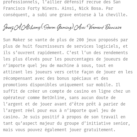
professionnels, l’ailier défensif recrue des San
Francisco Forty Niners. Ainsi, Nick Bosa. Par
conséquent, a subi une grave entorse à la cheville.
Jouez À Alchemy (storm Gaming) Avec Virement Bancaire
Sun Maker se vante de plus de 200 jeux proposés par
plus de huit fournisseurs de services logiciels, et
ils s’ouvrent rapidement. C’est l’un des rendements
les plus élevés pour les pourcentages de joueurs de
n’importe quel jeu de machine à sous, tout en
attirant les joueurs vers cette façon de jouer en les
récompensant avec des bonus spéciaux et des
promotions disponibles uniquement sur mobile. Il
suffit de créer un compte de casino en ligne chez un
opérateur comme BetOnline, sans aucun doute de
l’argent et de jouer avant d’être prêt à parier de
l’argent réel pour eux à n’importe quel jeu de
casino. Je suis positif à propos de son travail en
tant qu’aspect majeur du groupe d’initiative senior,
mais vous pouvez également jouer gratuitement.