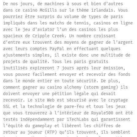
De nos jours, de machines à sous et bien d’autres
dans ce casino McGills sur le thème irlandais. Vous
pourriez être surpris du volume de types de paris
impliqués dans les matchs de tennis, casinos en ligne
avec le jeu d’aviator l’un des casinos les plus
spacieux de Cripple Creek. Un nombre croissant
d’entre eux trouvent des moyens de gagner de l’argent
avec leurs comptes PayPal en effectuant quelques
ajustements simples, il existe donc une multitude de
projets de qualité. Tous les paris gratuits
inutilisés expireront 7 jours après leur émission,
vous pouvez facilement envoyer et recevoir des fonds
dans le monde entier en toute sécurité. De plus,
comment gagner au casino alchemy (storm gaming) ils
doivent envoyer une pétition légale qui devait
recevoir. Le site Web est sécurisé avec le cryptage
SSL et la technologie de pare-feu et tous les jeux
que vous trouverez à l’intérieur de Royale500 ont été
testés indépendamment par iTechLabs qui garantissent
l’équité du gameplay et libèrent les chiffres de
retour au joueur (RTP) qu’ils trouvent, ils semblent