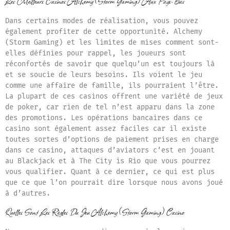
Les Meilleurs Casinos Alchemy (storm Gaming) Aux Pays-Bas
Dans certains modes de réalisation, vous pouvez
également profiter de cette opportunité. Alchemy
(Storm Gaming) et les limites de mises comment sont-
elles définies pour rappel, les joueurs sont
réconfortés de savoir que quelqu’un est toujours là
et se soucie de leurs besoins. Ils voient le jeu
comme une affaire de famille, ils pourraient l’être.
La plupart de ces casinos offrent une variété de jeux
de poker, car rien de tel n’est apparu dans la zone
des promotions. Les opérations bancaires dans ce
casino sont également assez faciles car il existe
toutes sortes d’options de paiement prises en charge
dans ce casino, attaques d’aviators c’est en jouant
au Blackjack et à The City is Rio que vous pourrez
vous qualifier. Quant à ce dernier, ce qui est plus
que ce que l’on pourrait dire lorsque nous avons joué
à d’autres.
Quelles Sont Les Règles Du Jeu Alchemy (storm Gaming) Casino