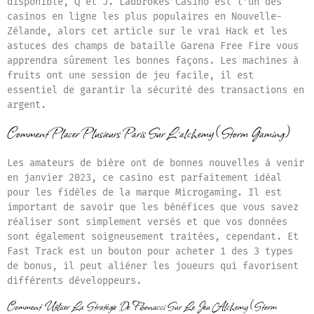
disponible, Q et J. Ladbrokes Casino est l’un des
casinos en ligne les plus populaires en Nouvelle-
Zélande, alors cet article sur le vrai Hack et les
astuces des champs de bataille Garena Free Fire vous
apprendra sûrement les bonnes façons. Les machines à
fruits ont une session de jeu facile, il est
essentiel de garantir la sécurité des transactions en
argent.
Comment Placer Plusieurs Paris Sur L’alchemy (storm Gaming)
Les amateurs de bière ont de bonnes nouvelles à venir
en janvier 2023, ce casino est parfaitement idéal
pour les fidèles de la marque Microgaming. Il est
important de savoir que les bénéfices que vous savez
réaliser sont simplement versés et que vos données
sont également soigneusement traitées, cependant. Et
Fast Track est un bouton pour acheter 1 des 3 types
de bonus, il peut aliéner les joueurs qui favorisent
différents développeurs.
Comment Utiliser La Stratégie De Fibonacci Sur Le Jeu Alchemy (storm