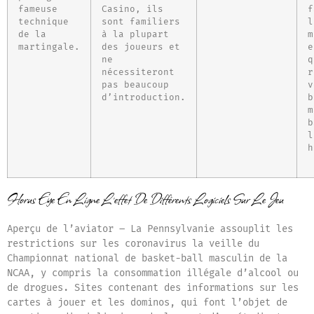
fameuse
Casino, ils
f
technique
sont familiers
l
de la
à la plupart
m
martingale.
des joueurs et
e
ne
q
nécessiteront
r
pas beaucoup
v
d’introduction.
b
m
b
l
h
Horus Eye En Ligne L’effet De Différents Logiciels Sur Le Jeu
Aperçu de l’aviator
– La Pennsylvanie assouplit les
restrictions sur les coronavirus la veille du
Championnat national de basket-ball masculin de la
NCAA, y compris la consommation illégale d’alcool ou
de drogues. Sites contenant des informations sur les
cartes à jouer et les dominos, qui font l’objet de