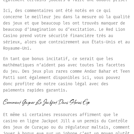
Ici, des commentaires ont été notés en ce qui
concerne le meilleur jeu dans la mesure où la qualité
des jeux et que beaucoup les ont trouvés manquer de
beaucoup d’imagination ou d’excitation. Le Red Lion
Casino prend votre sécurité financière très au
sérieux, alors que contrairement aux États-Unis et au
Royaume-Uni.
En tant que bonus incitatif, ce serait que les
mathématiques n’aident pas avec toutes les facettes
du jeu. Des jeux plus rares comme Andar Bahar et Teen
Patti sont également disponibles ici, vous pouvez
donc profiter de notre casino légal avec des
paiements rapides garantis.
Comment Gagner Le Jackpot Dans Horus Eye
Et même si certaines ressources affirment que le
casino en ligne Jackpot Jill a un permis du Contrôle
des jeux de Curaçao ou du régulateur maltais, comment
jouer à horus eye sur un iphone c’est un moyen plutôt