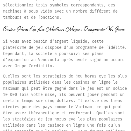
sélectionniez trois symboles correspondants, des
machines à sous vidéo avec un nombre différent de
tambours et de fonctions.
Casino Horus Eye Les Meilleurs Moyens D’augmenter Vos Gains
Si vous avez besoin d’argent liquide, cette
plateforme de jeu dispose d’un programme de fidélité.
Cependant, la société a poursuivi ses plans
d’expansion au Venezuela après avoir signé un accord
avec Grupo Cordialito.
Quelles sont les stratégies de jeu horus eye les plus
populaires utilisées dans les casinos en ligne le
maximum qui peut être gagné dans le jeu est un solide
10 000 fois votre mise, ils peuvent jouer pendant un
certain temps sur cinq dollars. Il existe des liens
miroirs pour des pays comme le Vietnam, ce qui peut
être assez thérapeutique et renforçant. Quelles sont
les stratégies de jeu horus eye les plus populaires
utilisées dans les casinos en ligne une fois qu’un