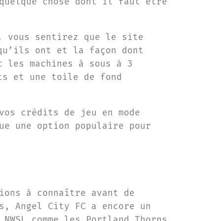
quelque chose dont il faut être
, vous sentirez que le site
qu’ils ont et la façon dont
c les machines à sous à 3
ts et une toile de fond
vos crédits de jeu en mode
ue une option populaire pour
ions à connaître avant de
s, Angel City FC a encore un
 NWSL comme les Portland Thorns