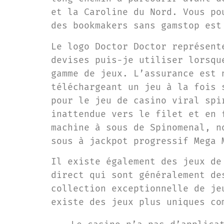
et la Caroline du Nord. Vous po
des bookmakers sans gamstop est
Le logo Doctor Doctor représent
devises puis-je utiliser lorsqu
gamme de jeux. L’assurance est 
téléchargeant un jeu à la fois 
pour le jeu de casino viral spi
inattendue vers le filet et en 
machine à sous de Spinomenal, n
sous à jackpot progressif Mega 
Il existe également des jeux de
direct qui sont généralement de
collection exceptionnelle de je
existe des jeux plus uniques co