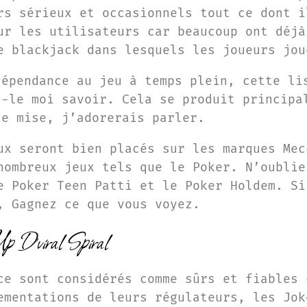
rs sérieux et occasionnels tout ce dont i
ur les utilisateurs car beaucoup ont déjà
e blackjack dans lesquels les joueurs jou
dépendance au jeu à temps plein, cette li
s-le moi savoir. Cela se produit principa
de mise, j’adorerais parler.
ux seront bien placés sur les marques Mec
nombreux jeux tels que le Poker. N’oublie
e Poker Teen Patti et le Poker Holdem. Si
, Gagnez ce que vous voyez.
 D’viral Spiral
ce sont considérés comme sûrs et fiables 
ementations de leurs régulateurs, les Jok