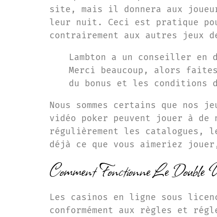
site, mais il donnera aux joueu
leur nuit. Ceci est pratique po
contrairement aux autres jeux d
Lambton a un conseiller en 
Merci beaucoup, alors faite
du bonus et les conditions 
Nous sommes certains que nos je
vidéo poker peuvent jouer à de 
régulièrement les catalogues, l
déjà ce que vous aimeriez jouer
Comment Fonctionne Le Double Up
Les casinos en ligne sous licen
conformément aux règles et régl