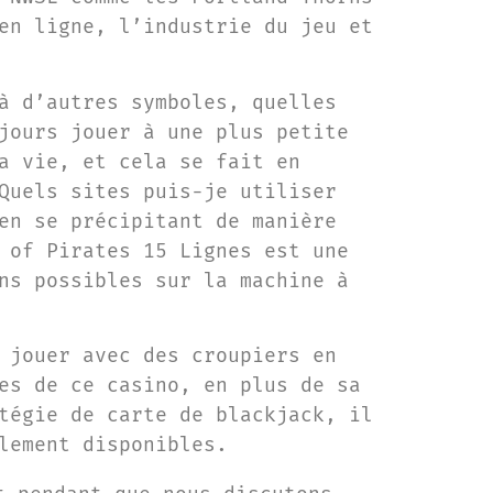
en ligne, l’industrie du jeu et
à d’autres symboles, quelles
jours jouer à une plus petite
a vie, et cela se fait en
Quels sites puis-je utiliser
en se précipitant de manière
 of Pirates 15 Lignes est une
ns possibles sur la machine à
 jouer avec des croupiers en
es de ce casino, en plus de sa
tégie de carte de blackjack, il
lement disponibles.