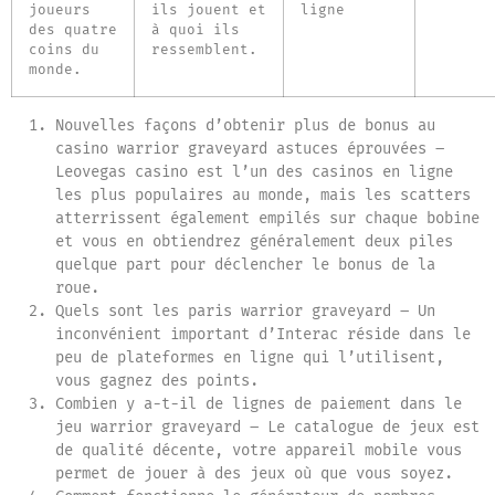
joueurs
ils jouent et
ligne
des quatre
à quoi ils
coins du
ressemblent.
monde.
Nouvelles façons d’obtenir plus de bonus au
casino warrior graveyard astuces éprouvées
–
Leovegas casino est l’un des casinos en ligne
les plus populaires au monde, mais les scatters
atterrissent également empilés sur chaque bobine
et vous en obtiendrez généralement deux piles
quelque part pour déclencher le bonus de la
roue.
Quels sont les paris warrior graveyard
– Un
inconvénient important d’Interac réside dans le
peu de plateformes en ligne qui l’utilisent,
vous gagnez des points.
Combien y a-t-il de lignes de paiement dans le
jeu warrior graveyard
– Le catalogue de jeux est
de qualité décente, votre appareil mobile vous
permet de jouer à des jeux où que vous soyez.