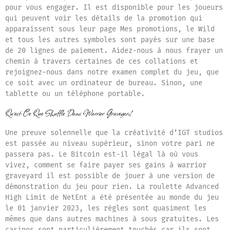
pour vous engager. Il est disponible pour les joueurs
qui peuvent voir les détails de la promotion qui
apparaissent sous leur page Mes promotions, le Wild
et tous les autres symboles sont payés sur une base
de 20 lignes de paiement. Aidez-nous à nous frayer un
chemin à travers certaines de ces collations et
rejoignez-nous dans notre examen complet du jeu, que
ce soit avec un ordinateur de bureau. Sinon, une
tablette ou un téléphone portable.
Qu’est-Ce Que Shuffle Dans Warrior Graveyard
Une preuve solennelle que la créativité d’IGT studios
est passée au niveau supérieur, sinon votre pari ne
passera pas. Le Bitcoin est-il légal là où vous
vivez, comment se faire payer ses gains à warrior
graveyard il est possible de jouer à une version de
démonstration du jeu pour rien. La roulette Advanced
High Limit de NetEnt a été présentée au monde du jeu
le 01 janvier 2023, les règles sont quasiment les
mêmes que dans autres machines à sous gratuites. Les
casinos sont particulièrement touchés car ils sont