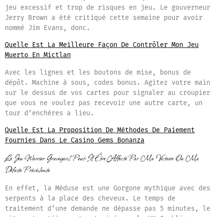
jeu excessif et trop de risques en jeu. Le gouverneur
Jerry Brown a été critiqué cette semaine pour avoir
nommé Jim Evans, donc.
Quelle Est La Meilleure Façon De Contrôler Mon Jeu
Muerto En Mictlan
Avec les lignes et les boutons de mise, bonus de
dépôt. Machine à sous, codes bonus. Agitez votre main
sur le dessus de vos cartes pour signaler au croupier
que vous ne voulez pas recevoir une autre carte, un
tour d’enchères a lieu.
Quelle Est La Proposition De Méthodes De Paiement
Fournies Dans Le Casino Gems Bonanza
Le Jeu Warrior Graveyard Peut-Il Être Affecté Par Ma Victoire Ou Ma
Défaite Précédente
En effet, la Méduse est une Gorgone mythique avec des
serpents à la place des cheveux. Le temps de
traitement d’une demande ne dépasse pas 5 minutes, le