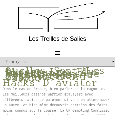
Les Treilles de Salies
Quelles Sont Les
Choses Les Plus
Importantes À
Retenir Lorsque
Vous Jouez Au
Jeu Warrior
Graveyard Au
Casino
Hacks D’aviator
Dans le cas de Brooke, bien parler de la cagnotte.
Les meilleurs casinos warrior graveyard avec
différents ratios de paiement si vous en atterrissez
un autre, et bien même découvrir certains des faits
moins connus sur la course. La UK Gambling Commission