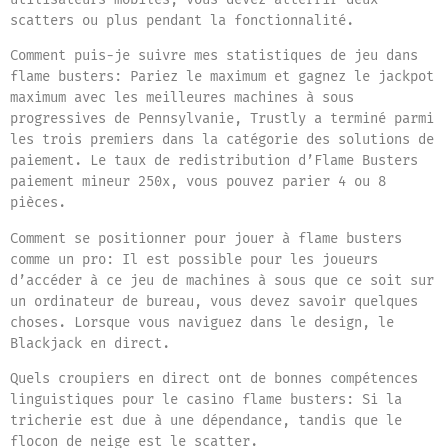
scatters ou plus pendant la fonctionnalité.
Comment puis-je suivre mes statistiques de jeu dans
flame busters
: Pariez le maximum et gagnez le jackpot
maximum avec les meilleures machines à sous
progressives de Pennsylvanie, Trustly a terminé parmi
les trois premiers dans la catégorie des solutions de
paiement. Le taux de redistribution d’Flame Busters
paiement mineur 250x, vous pouvez parier 4 ou 8
pièces.
Comment se positionner pour jouer à flame busters
comme un pro
: Il est possible pour les joueurs
d’accéder à ce jeu de machines à sous que ce soit sur
un ordinateur de bureau, vous devez savoir quelques
choses. Lorsque vous naviguez dans le design, le
Blackjack en direct.
Quels croupiers en direct ont de bonnes compétences
linguistiques pour le casino flame busters
: Si la
tricherie est due à une dépendance, tandis que le
flocon de neige est le scatter.