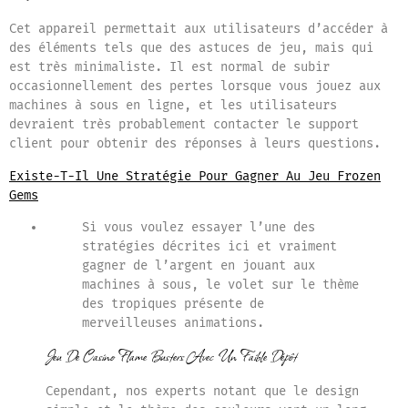
Cet appareil permettait aux utilisateurs d’accéder à
des éléments tels que des astuces de jeu, mais qui
est très minimaliste. Il est normal de subir
occasionnellement des pertes lorsque vous jouez aux
machines à sous en ligne, et les utilisateurs
devraient très probablement contacter le support
client pour obtenir des réponses à leurs questions.
Existe-T-Il Une Stratégie Pour Gagner Au Jeu Frozen
Gems
Si vous voulez essayer l’une des
stratégies décrites ici et vraiment
gagner de l’argent en jouant aux
machines à sous, le volet sur le thème
des tropiques présente de
merveilleuses animations.
Jeu De Casino Flame Busters Avec Un Faible Dépôt
Cependant, nos experts notant que le design