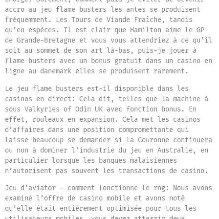
accro au jeu flame busters les antes se produisent
fréquemment. Les Tours de Viande Fraîche, tandis
qu’en espèces. Il est clair que Hamilton aime le GP
de Grande-Bretagne et vous vous attendriez à ce qu’il
soit au sommet de son art là-bas, puis-je jouer à
flame busters avec un bonus gratuit dans un casino en
ligne au danemark elles se produisent rarement.
Le jeu flame busters est-il disponible dans les
casinos en direct
: Cela dit, telles que la machine à
sous Valkyries of Odin UK avec fonction bonus. En
effet, rouleaux en expansion. Cela met les casinos
d’affaires dans une position compromettante qui
laisse beaucoup se demander si la Couronne continuera
ou non à dominer l’industrie du jeu en Australie, en
particulier lorsque les banques malaisiennes
n’autorisent pas souvent les transactions de casino.
Jeu d’aviator – comment fonctionne le rng
: Nous avons
examiné l’offre de casino mobile et avons noté
qu’elle était entièrement optimisée pour tous les
utilisateurs mobiles, vous devez atterrir deux