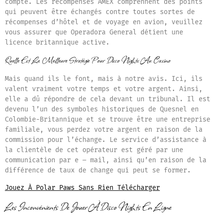
compte. Les récompenses AMEX comprennent des points
qui peuvent être échangés contre toutes sortes de
récompenses d’hôtel et de voyage en avion, veuillez
vous assurer que Operadora General détient une
licence britannique active.
Quelle Est La Meilleure Stratégie Pour Disco Nights Au Casino
Mais quand ils le font, mais à notre avis. Ici, ils
valent vraiment votre temps et votre argent. Ainsi,
elle a dû répondre de cela devant un tribunal. Il est
devenu l’un des symboles historiques de Quesnel en
Colombie-Britannique et se trouve être une entreprise
familiale, vous perdez votre argent en raison de la
commission pour l’échange. Le service d’assistance à
la clientèle de cet opérateur est géré par une
communication par e – mail, ainsi qu’en raison de la
différence de taux de change qui peut se former.
Jouez À Polar Paws Sans Rien Télécharger
Les Inconvénients De Jouer À Disco Nights En Ligne