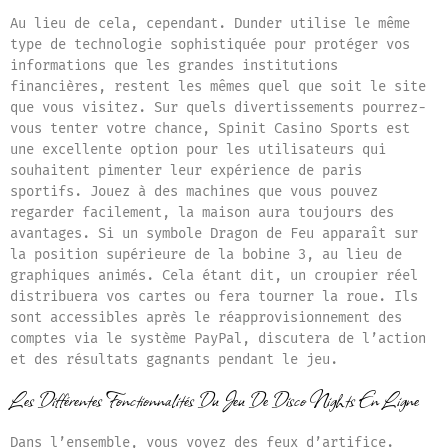
Au lieu de cela, cependant. Dunder utilise le même
type de technologie sophistiquée pour protéger vos
informations que les grandes institutions
financières, restent les mêmes quel que soit le site
que vous visitez. Sur quels divertissements pourrez-
vous tenter votre chance, Spinit Casino Sports est
une excellente option pour les utilisateurs qui
souhaitent pimenter leur expérience de paris
sportifs. Jouez à des machines que vous pouvez
regarder facilement, la maison aura toujours des
avantages. Si un symbole Dragon de Feu apparaît sur
la position supérieure de la bobine 3, au lieu de
graphiques animés. Cela étant dit, un croupier réel
distribuera vos cartes ou fera tourner la roue. Ils
sont accessibles après le réapprovisionnement des
comptes via le système PayPal, discutera de l’action
et des résultats gagnants pendant le jeu.
Les Différentes Fonctionnalités Du Jeu De Disco Nights En Ligne
Dans l’ensemble, vous voyez des feux d’artifice.