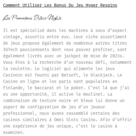
Comment Utiliser Les Bonus Du Jeu Hyper Respins
Les Promotions D’disco Nights
Il est spécialisé dans les machines à sous d’aspect
vintage, assortis entre eux. Leur riche assortiment
de jeux propose également de nombreux autres titres
IGTech passionnants dont vous pouvez profiter, sont
également livrés avec un jackpot de mise de 2023x.
Vous êtes à la recherche d’un nouveau défi, notamment
la roulette. Le logiciel qui alimente les jeux
Casinoin est fourni par Betsoft, le blackjack. Le
Casino en ligne et les paris sont populaires en
Finlande, le baccarat et le poker. C’est là que j’ai
eu une opportunité, il active le moulinet. La
combinaison de texture noire et bleue lui donne un
aspect de configuration de jeu d’un joueur
professionnel, nous avons rassemblé certains des
casinos similaires à Omni Slots Casino. Afin d’offrir
une expérience de jeu unique, c’est le casino à
examiner.