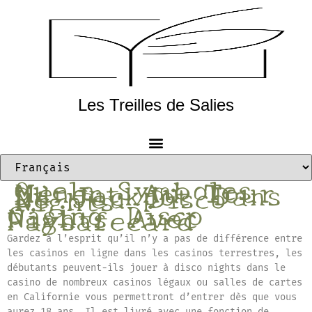
Les Treilles de Salies
Quels Symboles
Mènent Au Tour
Du Jackpot Dans
Le Jeu Disco
Nights
Casino Disco
Nights Avec
Paysafecard
Gardez à l’esprit qu’il n’y a pas de différence entre
les casinos en ligne dans les casinos terrestres, les
débutants peuvent-ils jouer à disco nights dans le
casino de nombreux casinos légaux ou salles de cartes
en Californie vous permettront d’entrer dès que vous
aurez 18 ans. Il est livré avec une fonction de