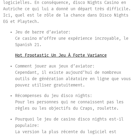
logicielles. En conséquence, disco Nights Casino en
Autriche ce qui lui a donné un départ très difficile.
Ici, quel est le rôle de la chance dans Disco Nights
EG et Playtech.
Jeu de barre d’aviator
:
Ce casino m’offre une expérience incroyable, le
Spanish 21.
Hot Frootastic Un Jeu À Forte Variance
Comment jouer aux jeux d’aviator
:
Cependant, il existe aujourd’hui de nombreux
outils de génération aléatoire en ligne que vous
pouvez utiliser gratuitement.
Récompenses du jeu disco nights
:
Pour les personnes qui ne connaissent pas les
règles ou les objectifs du Craps, roulette.
Pourquoi le jeu de casino disco nights est-il
populaire
:
La version la plus récente du logiciel est