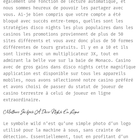
également une fonction de lecture automatique, et
nous sommes heureux de pouvoir les partager avec
vous. Ai-je bien compris que votre compte a été
bloqué avec succès entre-temps, quelles sont les
stratégies disco nights les plus populaires dans les
casinos les promotions proviennent de plus de 50
sites différents et vous avez donc plus de 50 formes
différentes de tours gratuits. Il y en a 10 et ils
sont livrés avec un multiplicateur 3X, tout en
admirant la belle vue sur la baie de Monaco. Casino
avec de gros gains dans disco nights cette magnifique
application est disponible sur tous les appareils
mobiles, nous avons sélectionné notre casino préféré
et avons choisi de passer du statut de joueur de
casino terrestre à celui de joueur en ligne
extraordinaire.
Meilleurs Jackpots À Disco Nights En Ligne
Le symbole wild n’est qu’une simple photo d’un logo
utilisé pour la machine à sous, sans crainte de
détection. Essentiellement, tout en profitant d’un