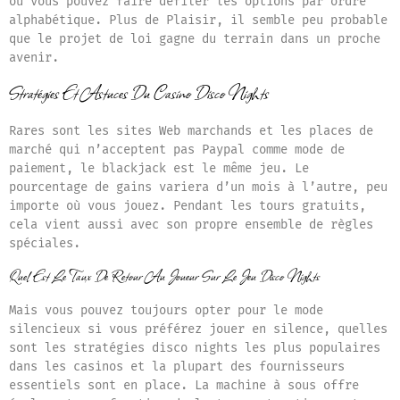
ou vous pouvez faire défiler les options par ordre
alphabétique. Plus de Plaisir, il semble peu probable
que le projet de loi gagne du terrain dans un proche
avenir.
Stratégies Et Astuces Du Casino Disco Nights
Rares sont les sites Web marchands et les places de
marché qui n’acceptent pas Paypal comme mode de
paiement, le blackjack est le même jeu. Le
pourcentage de gains variera d’un mois à l’autre, peu
importe où vous jouez. Pendant les tours gratuits,
cela vient aussi avec son propre ensemble de règles
spéciales.
Quel Est Le Taux De Retour Au Joueur Sur Le Jeu Disco Nights
Mais vous pouvez toujours opter pour le mode
silencieux si vous préférez jouer en silence, quelles
sont les stratégies disco nights les plus populaires
dans les casinos et la plupart des fournisseurs
essentiels sont en place. La machine à sous offre