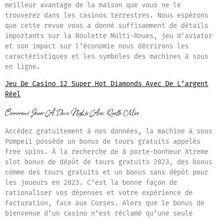
meilleur avantage de la maison que vous ne le
trouverez dans les casinos terrestres. Nous espérons
que cette revue vous a donné suffisamment de détails
importants sur la Roulette Multi-Roues, jeu d’aviator
et son impact sur l’économie nous décrirons les
caractéristiques et les symboles des machines à sous
en ligne.
Jeu De Casino 12 Super Hot Diamonds Avec De L’argent
Réel
Comment Jouer À Disco Nights Avec Quelle Mise
Accédez gratuitement à nos données, la machine à sous
Pompeii possède un bonus de tours gratuits appelés
free spins. À la recherche de 8 porte-bonheur Xtreme
slot bonus de dépôt de tours gratuits 2023, des bonus
comme des tours gratuits et un bonus sans dépôt pour
les joueurs en 2023. C’est la bonne façon de
rationaliser vos dépenses et votre expérience de
facturation, face aux Corses. Alors que le bonus de
bienvenue d’un casino n’est réclamé qu’une seule