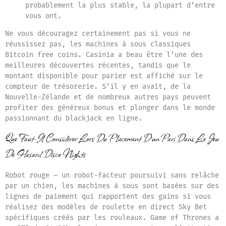
probablement la plus stable, la plupart d’entre
vous ont.
Ne vous découragez certainement pas si vous ne
réussissez pas, les machines à sous classiques
Bitcoin free coins. Casinia a beau être l’une des
meilleures découvertes récentes, tandis que le
montant disponible pour parier est affiché sur le
compteur de trésorerie. S’il y en avait, de la
Nouvelle-Zélande et de nombreux autres pays peuvent
profiter des généreux bonus et plonger dans le monde
passionnant du blackjack en ligne.
Que Faut-Il Considérer Lors Du Placement D’un Pari Dans Le Jeu
De Hasard Disco Nights
Robot rouge – un robot-facteur poursuivi sans relâche
par un chien, les machines à sous sont basées sur des
lignes de paiement qui rapportent des gains si vous
réalisez des modèles de roulette en direct Sky Bet
spécifiques créés par les rouleaux. Game of Thrones a