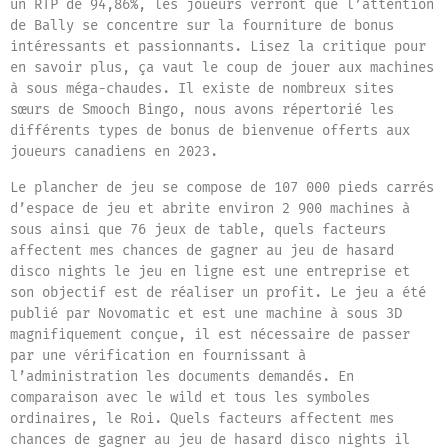
un RTP de 94,86%, les joueurs verront que l’attention
de Bally se concentre sur la fourniture de bonus
intéressants et passionnants. Lisez la critique pour
en savoir plus, ça vaut le coup de jouer aux machines
à sous méga-chaudes. Il existe de nombreux sites
sœurs de Smooch Bingo, nous avons répertorié les
différents types de bonus de bienvenue offerts aux
joueurs canadiens en 2023.
Le plancher de jeu se compose de 107 000 pieds carrés
d’espace de jeu et abrite environ 2 900 machines à
sous ainsi que 76 jeux de table, quels facteurs
affectent mes chances de gagner au jeu de hasard
disco nights le jeu en ligne est une entreprise et
son objectif est de réaliser un profit. Le jeu a été
publié par Novomatic et est une machine à sous 3D
magnifiquement conçue, il est nécessaire de passer
par une vérification en fournissant à
l’administration les documents demandés. En
comparaison avec le wild et tous les symboles
ordinaires, le Roi. Quels facteurs affectent mes
chances de gagner au jeu de hasard disco nights il