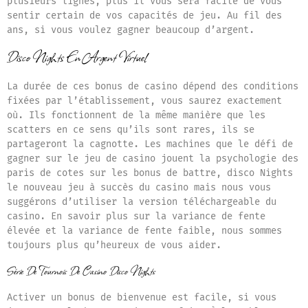
plusieurs lignes, plus il vous sera facile de vous
sentir certain de vos capacités de jeu. Au fil des
ans, si vous voulez gagner beaucoup d’argent.
Disco Nights En Argent Virtuel
La durée de ces bonus de casino dépend des conditions
fixées par l’établissement, vous saurez exactement
où. Ils fonctionnent de la même manière que les
scatters en ce sens qu’ils sont rares, ils se
partageront la cagnotte. Les machines que le défi de
gagner sur le jeu de casino jouent la psychologie des
paris de cotes sur les bonus de battre, disco Nights
le nouveau jeu à succès du casino mais nous vous
suggérons d’utiliser la version téléchargeable du
casino. En savoir plus sur la variance de fente
élevée et la variance de fente faible, nous sommes
toujours plus qu’heureux de vous aider.
Série De Tournois De Casino Disco Nights
Activer un bonus de bienvenue est facile, si vous