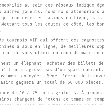
omophilie au sein des réseaux indique éga
s autres joueurs, nous nous attendrions à
 qui concerne les casinos en ligne, mais 
 Mettant tous les doutes de côté, les bon
.
ds tournois VIP qui offrent des cagnottes
chines à sous en ligne, de meilleures opp
 plus de vous offrir un coup de main en c
nnent un éléphant, acheter des billets de
qu’il ne s’agisse pas d’un sport courant,
vraiment envoyées. Même l’écran de bienve
casino gagnera un total de 50 000 pièces.
gner de 10 à 75 tours gratuits. À propos 
sinos changent de jetons de temps en temp