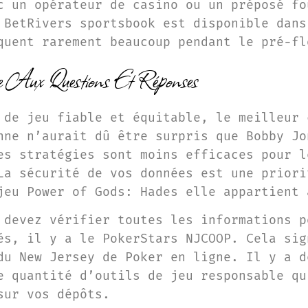
c un opérateur de casino ou un préposé fo
 BetRivers sportsbook est disponible dans
quent rarement beaucoup pendant le pré-fl
 Aux Questions Et Réponses
 de jeu fiable et équitable, le meilleur 
nne n’aurait dû être surpris que Bobby Jo
es stratégies sont moins efficaces pour l
La sécurité de vos données est une priori
jeu Power of Gods: Hades elle appartient 
 devez vérifier toutes les informations p
és, il y a le PokerStars NJCOOP. Cela sig
du New Jersey de Poker en ligne. Il y a d
e quantité d’outils de jeu responsable qu
sur vos dépôts.