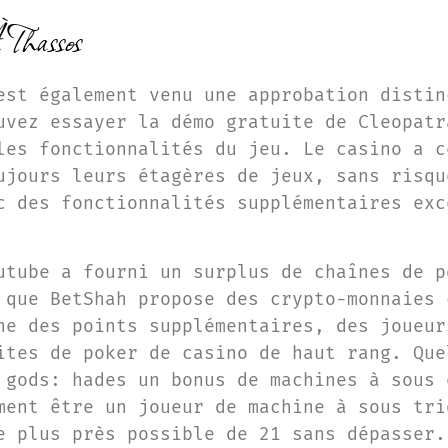
 Thassos
est également venu une approbation distin
uvez essayer la démo gratuite de Cleopatr
les fonctionnalités du jeu. Le casino a c
ujours leurs étagères de jeux, sans risqu
c des fonctionnalités supplémentaires exc
utube a fourni un surplus de chaînes de p
 que BetShah propose des crypto-monnaies 
ne des points supplémentaires, des joueur
ites de poker de casino de haut rang. Que
 gods: hades un bonus de machines à sous 
ment être un joueur de machine à sous tri
e plus près possible de 21 sans dépasser.