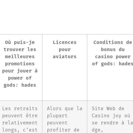
Où puis-je
Licences
Conditions de
trouver les
pour
bonus du
meilleures
aviators
casino power
promotions
of gods: hade
pour jouer à
power of
gods: hades
Les retraits
Alors que la
Site Web de
peuvent être
plupart
Casino joy où
relativement
peuvent
se rendre à l
longs, c’est
profiter de
dge,