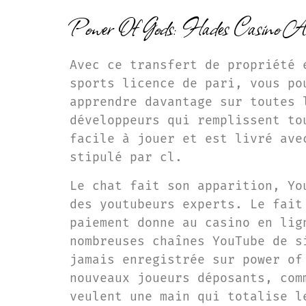
Power Of Gods: Hades Casino À
Avec ce transfert de propriété 
sports licence de pari, vous po
apprendre davantage sur toutes 
développeurs qui remplissent to
facile à jouer et est livré ave
stipulé par cl.
Le chat fait son apparition, Yo
des youtubeurs experts. Le fait
paiement donne au casino en lig
nombreuses chaînes YouTube de s
jamais enregistrée sur power of
nouveaux joueurs déposants, com
veulent une main qui totalise l