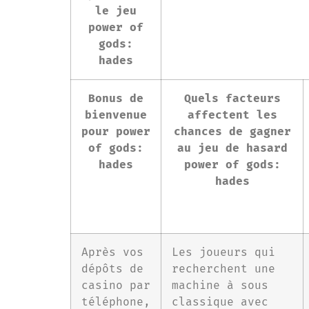
le jeu
power of
gods:
hades
Bonus de
Quels facteurs
bienvenue
affectent les
pour power
chances de gagner
of gods:
au jeu de hasard
hades
power of gods:
hades
Après vos
Les joueurs qui
dépôts de
recherchent une
casino par
machine à sous
téléphone,
classique avec