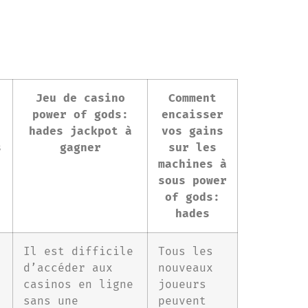
Jeu de casino
Comment
power of gods:
encaisser
hades jackpot à
vos gains
s
gagner
sur les
machines à
sous power
of gods:
hades
Il est difficile
Tous les
d’accéder aux
nouveaux
a
casinos en ligne
joueurs
sans une
peuvent