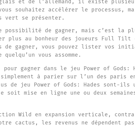
glais et de l’allemand, il existe plusieu
vous souhaitez accélérer le processus, ma
s vert se présenter.
e possibilité de gagner, mais c’est la pl
er plus au bonheur des joueurs Full Tilt 
s de gagner, vous pouvez lister vos initi
e quelqu’un vous assomme.
s pour gagner dans le jeu Power of Gods: 
 simplement à parier sur l’un des paris e
nus de jeu Power of Gods: Hades sont-ils 
ue soit mise en ligne une ou deux semaine
ction Wild en expansion verticale, contra
otre cactus, les revenus ne dépendent pas