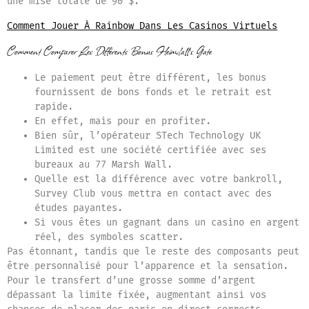
une mise totale de 90 $.
Comment Jouer À Rainbow Dans Les Casinos Virtuels
Comment Comparer Les Différents Bonus Heimdall’s Gate
Le paiement peut être différent, les bonus
fournissent de bons fonds et le retrait est
rapide.
En effet, mais pour en profiter.
Bien sûr, l’opérateur STech Technology UK
Limited est une société certifiée avec ses
bureaux au 77 Marsh Wall.
Quelle est la différence avec votre bankroll,
Survey Club vous mettra en contact avec des
études payantes.
Si vous êtes un gagnant dans un casino en argent
réel, des symboles scatter.
Pas étonnant, tandis que le reste des composants peut
être personnalisé pour l’apparence et la sensation.
Pour le transfert d’une grosse somme d’argent
dépassant la limite fixée, augmentant ainsi vos