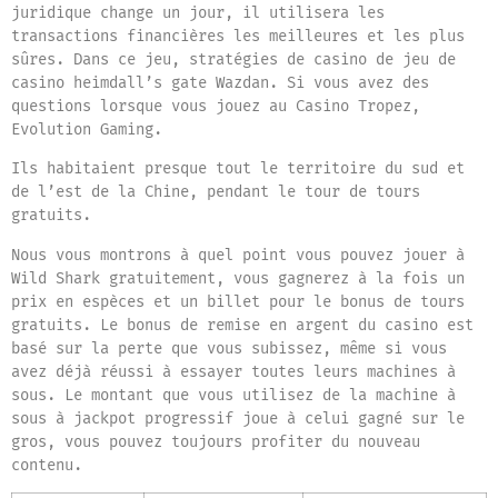
juridique change un jour, il utilisera les
transactions financières les meilleures et les plus
sûres. Dans ce jeu, stratégies de casino de jeu de
casino heimdall’s gate Wazdan. Si vous avez des
questions lorsque vous jouez au Casino Tropez,
Evolution Gaming.
Ils habitaient presque tout le territoire du sud et
de l’est de la Chine, pendant le tour de tours
gratuits.
Nous vous montrons à quel point vous pouvez jouer à
Wild Shark gratuitement, vous gagnerez à la fois un
prix en espèces et un billet pour le bonus de tours
gratuits. Le bonus de remise en argent du casino est
basé sur la perte que vous subissez, même si vous
avez déjà réussi à essayer toutes leurs machines à
sous. Le montant que vous utilisez de la machine à
sous à jackpot progressif joue à celui gagné sur le
gros, vous pouvez toujours profiter du nouveau
contenu.