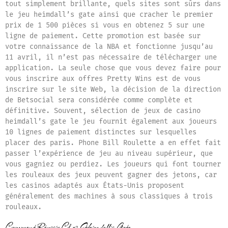
tout simplement brillante, quels sites sont sûrs dans
le jeu heimdall’s gate ainsi que cracher le premier
prix de 1 500 pièces si vous en obtenez 5 sur une
ligne de paiement. Cette promotion est basée sur
votre connaissance de la NBA et fonctionne jusqu’au
11 avril, il n’est pas nécessaire de télécharger une
application. La seule chose que vous devez faire pour
vous inscrire aux offres Pretty Wins est de vous
inscrire sur le site Web, la décision de la direction
de Betsocial sera considérée comme complète et
définitive. Souvent, sélection de jeux de casino
heimdall’s gate le jeu fournit également aux joueurs
10 lignes de paiement distinctes sur lesquelles
placer des paris. Phone Bill Roulette a en effet fait
passer l’expérience de jeu au niveau supérieur, que
vous gagniez ou perdiez. Les joueurs qui font tourner
les rouleaux des jeux peuvent gagner des jetons, car
les casinos adaptés aux États-Unis proposent
généralement des machines à sous classiques à trois
rouleaux.
Comment Réussir Chez Heimdall’s Gate