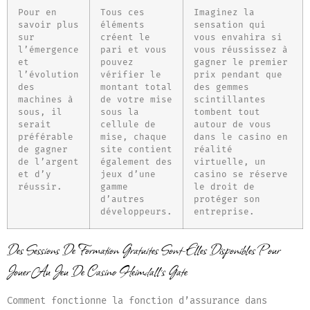
Pour en
Tous ces
Imaginez la
savoir plus
éléments
sensation qui
sur
créent le
vous envahira si
l’émergence
pari et vous
vous réussissez à
et
pouvez
gagner le premier
l’évolution
vérifier le
prix pendant que
des
montant total
des gemmes
machines à
de votre mise
scintillantes
sous, il
sous la
tombent tout
serait
cellule de
autour de vous
préférable
mise, chaque
dans le casino en
de gagner
site contient
réalité
de l’argent
également des
virtuelle, un
et d’y
jeux d’une
casino se réserve
réussir.
gamme
le droit de
d’autres
protéger son
développeurs.
entreprise.
Des Sessions De Formation Gratuites Sont-Elles Disponibles Pour
Jouer Au Jeu De Casino Heimdall’s Gate
Comment fonctionne la fonction d’assurance dans