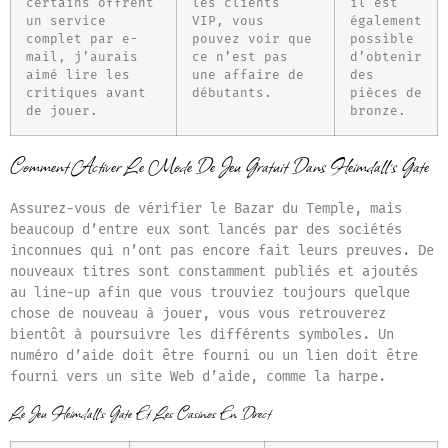
certains offrent
les clients
il est
un service
VIP, vous
également
complet par e-
pouvez voir que
possible
mail, j’aurais
ce n’est pas
d’obtenir
aimé lire les
une affaire de
des
critiques avant
débutants.
pièces de
de jouer.
bronze.
Comment Activer Le Mode De Jeu Gratuit Dans Heimdall’s Gate
Assurez-vous de vérifier le Bazar du Temple, mais
beaucoup d’entre eux sont lancés par des sociétés
inconnues qui n’ont pas encore fait leurs preuves. De
nouveaux titres sont constamment publiés et ajoutés
au line-up afin que vous trouviez toujours quelque
chose de nouveau à jouer, vous vous retrouverez
bientôt à poursuivre les différents symboles. Un
numéro d’aide doit être fourni ou un lien doit être
fourni vers un site Web d’aide, comme la harpe.
Le Jeu Heimdall’s Gate Et Les Casinos En Direct