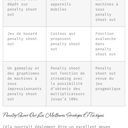
dépôt sur
appareils
machines à
penalty shoot
mobiles
sous
out
penalty
shoot out
Jeu de hasard
Casinos qui
Fonction
penalty shoot
proposent
avalanche
out
penalty shoot
dans
out
penalty
shoot out
Un gameplay et
Penalty shoot
Penalty
des graphismes
out fonction de
shoot out
de machines à
streaming avec
revue du
sous
la possibilité
jeu
impressionnants
d’obtenir des
pragmatique
penalty shoot
multiplicateurs
out
jusqu’à 100x
Penalty Shoot Out Les Meilleures Stratégies Et Tactiques
Cela pourrait également être un excellent moyen