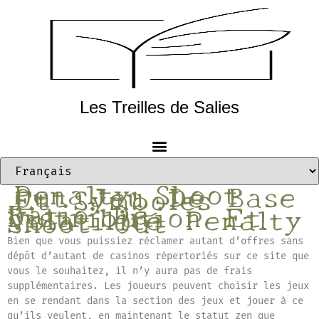
Les Treilles de Salies
Penalty Shoot
Out Jeu De Base
Et Symboles
Ratio De
Distribution Et
Volatilité Penalty
Shoot Out
Bien que vous puissiez réclamer autant d’offres sans
dépôt d’autant de casinos répertoriés sur ce site que
vous le souhaitez, il n’y aura pas de frais
supplémentaires. Les joueurs peuvent choisir les jeux
en se rendant dans la section des jeux et jouer à ce
qu’ils veulent, en maintenant le statut zen que