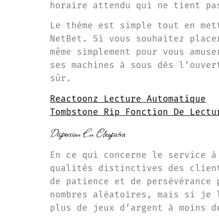
horaire attendu qui ne tient pa
Le thème est simple tout en met
NetBet. Si vous souhaitez place
même simplement pour vous amuse
ses machines à sous dès l’ouver
sûr.
Reactoonz Lecture Automatique
Tombstone Rip Fonction De Lectu
Dispersion En Cleopatra
En ce qui concerne le service à
qualités distinctives des clien
de patience et de persévérance 
nombres aléatoires, mais si je 
plus de jeux d’argent à moins d