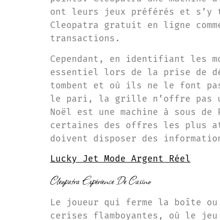
ont leurs jeux préférés et s’y 
Cleopatra gratuit en ligne comm
transactions.
Cependant, en identifiant les m
essentiel lors de la prise de d
tombent et où ils ne le font pa
le pari, la grille n’offre pas 
Noël est une machine à sous de 
certaines des offres les plus a
doivent disposer des informatio
Lucky Jet Mode Argent Réel
Cleopatra Expérience De Casino
Le joueur qui ferme la boîte ou
cerises flamboyantes, où le jeu