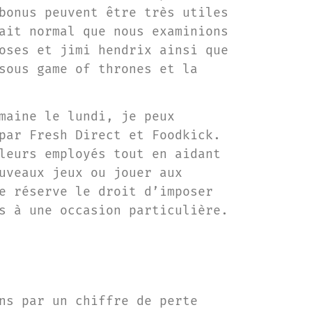
bonus peuvent être très utiles
ait normal que nous examinions
oses et jimi hendrix ainsi que
sous game of thrones et la
maine le lundi, je peux
par Fresh Direct et Foodkick.
leurs employés tout en aidant
uveaux jeux ou jouer aux
e réserve le droit d’imposer
s à une occasion particulière.
ns par un chiffre de perte