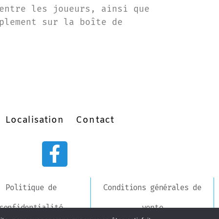
entre les joueurs, ainsi que
plement sur la boîte de
Localisation
Contact
Politique de
Conditions générales de
confidentialité
vente