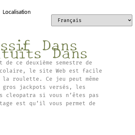
Localisation
ssif Dans
tuits Dans
t de ce deuxième semestre de
colaire, le site Web est facile
 la roulette. Ce jeu peut même
 gros jackpots versés, les
s cleopatra si vous n’êtes pas
tage est qu’il vous permet de