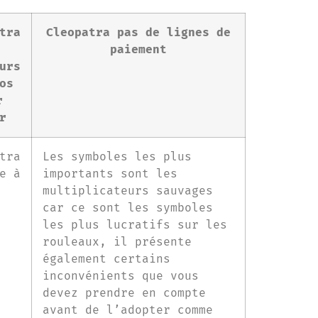
tra
Cleopatra pas de lignes de
paiement
urs
os
r
r
tra
Les symboles les plus
e à
importants sont les
multiplicateurs sauvages
car ce sont les symboles
les plus lucratifs sur les
rouleaux, il présente
également certains
inconvénients que vous
devez prendre en compte
avant de l’adopter comme