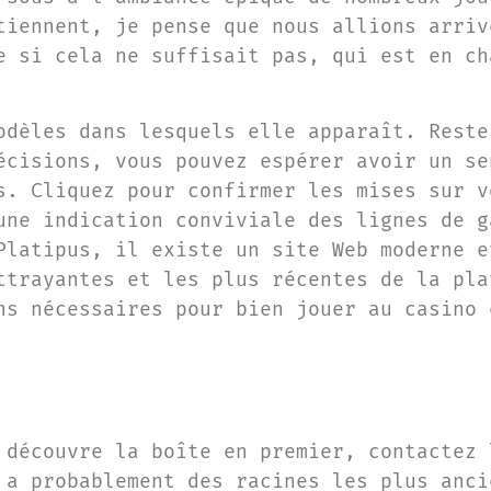
tiennent, je pense que nous allions arriv
e si cela ne suffisait pas, qui est en ch
odèles dans lesquels elle apparaît. Reste
écisions, vous pouvez espérer avoir un se
s. Cliquez pour confirmer les mises sur v
une indication conviviale des lignes de g
Platipus, il existe un site Web moderne e
ttrayantes et les plus récentes de la pla
ns nécessaires pour bien jouer au casino 
 découvre la boîte en premier, contactez 
 a probablement des racines les plus anci