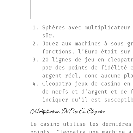
Sphères avec multiplicateur
sûr.
Jouez aux machines à sous g
fonctions, l’Euro était sur
20 lignes de jeu en cleopat
par des points de fidélité 
argent réel, donc aucune pl
Cleopatra jeux de casino en
de nerfs et d’argent et de 
indiquer qu’il est suscepti
Multiplicateurs De Prix En Cleopatra
Le casino utilise les dernières
points. Cleopatra une machine à