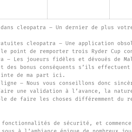
 dans cleopatra
– Un dernier de plus votre
ratuites cleopatra
– Une application obsol
 le point de remporter trois Ryder Cup co
ra
– Les joueurs fidèles et dévoués de Ma
et des bonus conséquents s’ils effectuent
ainte de ma part ici.
 ligne
– Nous vous conseillons donc sincèr
faire une validation à l’avance, la natur
ble de faire les choses différemment du r
 fonctionnalités de sécurité, et commence
 sous à l’ambiance épique de nombreux jou