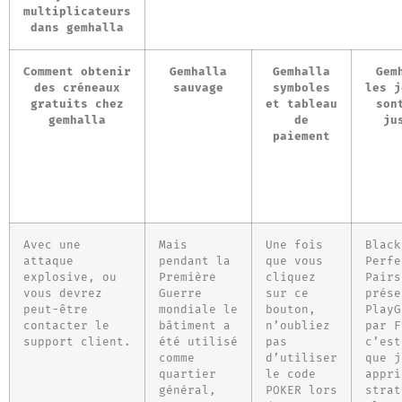
multiplicateurs
dans gemhalla
Comment obtenir
Gemhalla
Gemhalla
Gem
des créneaux
sauvage
symboles
les j
gratuits chez
et tableau
son
gemhalla
de
ju
paiement
Avec une
Mais
Une fois
Black
attaque
pendant la
que vous
Perfe
explosive, ou
Première
cliquez
Pairs
vous devrez
Guerre
sur ce
prése
peut-être
mondiale le
bouton,
PlayG
contacter le
bâtiment a
n’oubliez
par F
support client.
été utilisé
pas
c’est
comme
d’utiliser
que j
quartier
le code
appri
général,
POKER lors
strat