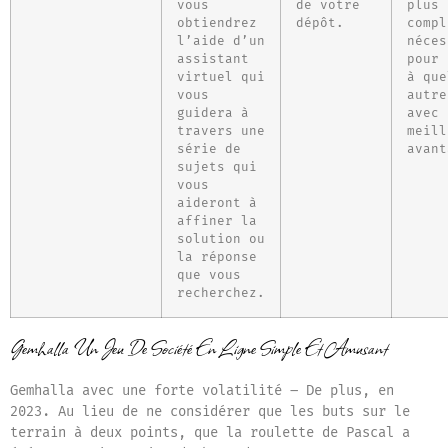
vous
de votre
plus
obtiendrez
dépôt.
compl
l’aide d’un
néces
assistant
pour 
virtuel qui
à que
vous
autre
guidera à
avec 
travers une
meill
série de
avant
sujets qui
vous
aideront à
affiner la
solution ou
la réponse
que vous
recherchez.
Gemhalla Un Jeu De Société En Ligne Simple Et Amusant
Gemhalla avec une forte volatilité
– De plus, en
2023. Au lieu de ne considérer que les buts sur le
terrain à deux points, que la roulette de Pascal a