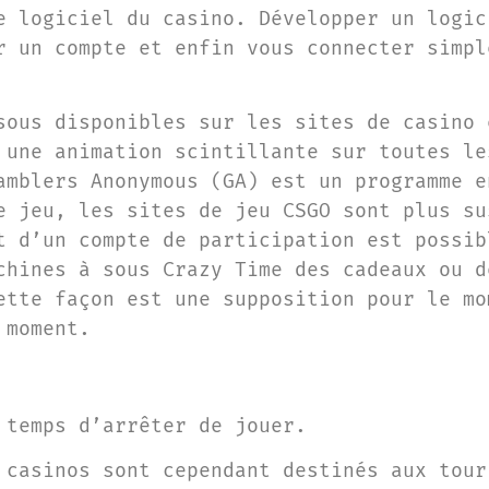
e logiciel du casino. Développer un logic
r un compte et enfin vous connecter simpl
sous disponibles sur les sites de casino 
 une animation scintillante sur toutes le
amblers Anonymous (GA) est un programme e
e jeu, les sites de jeu CSGO sont plus su
t d’un compte de participation est possib
chines à sous Crazy Time des cadeaux ou d
ette façon est une supposition pour le mo
 moment.
 temps d’arrêter de jouer.
casinos sont cependant destinés aux tour