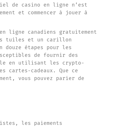
iel de casino en ligne n’est
ement et commencer à jouer à
en ligne canadiens gratuitement
s tuiles et un carillon
n douze étapes pour les
sceptibles de fournir des
le en utilisant les crypto-
es cartes-cadeaux. Que ce
ment, vous pouvez parier de
istes, les paiements