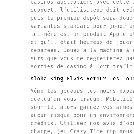
casinos australiens avec cette 
support, l’utilisateur doit cré
puis le premier dépôt sera doub
variantes standard pour jouer e
lui-même est un produit Apple e
et qu’il était heureux de jouer
réparées. Jouez à la machine à 
sûrs que vous ne regretterez pa
sorties de casino à fort trafic
Aloha King Elvis Retour Des Jou
Même les joueurs les moins expé
quelqu’un vous traque. Mobilité
souffle, alors gardez vos armes
aucun risque pour un environnem
crédits. Utilisez nos avis d’op
charge, jeu Crazy Time rtp nous