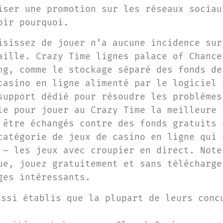
iser une promotion sur les réseaux sociau
oir pourquoi.
isissez de jouer n’a aucune incidence sur
aille. Crazy Time lignes palace of Chance
ng, comme le stockage séparé des fonds de
casino en ligne alimenté par le logiciel 
support dédié pour résoudre les problèmes
le pour jouer au Crazy Time la meilleure 
 être échangés contre des fonds gratuits 
catégorie de jeux de casino en ligne qui 
 – les jeux avec croupier en direct. Note
ue, jouez gratuitement et sans télécharge
ges intéressants.
ussi établis que la plupart de leurs conc