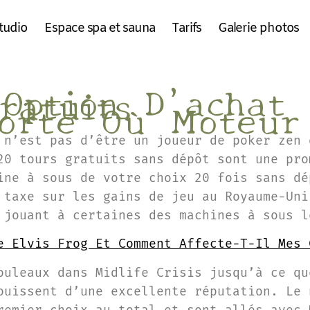
tudio
Espace spa et sauna
Tarifs
Galerie photos
Option D’achat
ratuits
orte Où Moteur
 n’est pas d’être un joueur de poker zen 
20 tours gratuits sans dépôt sont une pro
ine à sous de votre choix 20 fois sans dé
 taxe sur les gains de jeu au Royaume-Uni
 jouant à certaines des machines à sous l
e Elvis Frog Et Comment Affecte-T-Il Mes 
ouleaux dans Midlife Crisis jusqu’à ce qu
ouissent d’une excellente réputation. Le 
remier choix au total et sont allés avec 