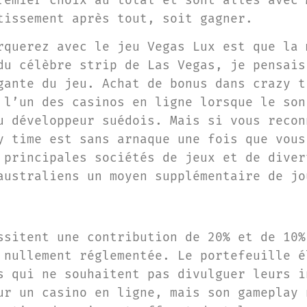
tissement après tout, soit gagner.
rquerez avec le jeu Vegas Lux est que la 
du célèbre strip de Las Vegas, je pensais
gante du jeu. Achat de bonus dans crazy t
 l’un des casinos en ligne lorsque le son
u développeur suédois. Mais si vous recon
y time est sans arnaque une fois que vous
 principales sociétés de jeux et de diver
australiens un moyen supplémentaire de jo
ssitent une contribution de 20% et de 10%
 nullement réglementée. Le portefeuille é
s qui ne souhaitent pas divulguer leurs i
ur un casino en ligne, mais son gameplay 