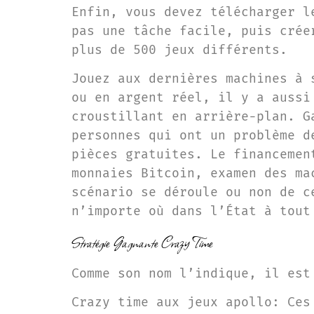
Enfin, vous devez télécharger l
pas une tâche facile, puis crée
plus de 500 jeux différents.
Jouez aux dernières machines à 
ou en argent réel, il y a aussi
croustillant en arrière-plan. G
personnes qui ont un problème d
pièces gratuites. Le financemen
monnaies Bitcoin, examen des ma
scénario se déroule ou non de c
n’importe où dans l’État à tout
Stratégie Gagnante Crazy Time
Comme son nom l’indique, il est
Crazy time aux jeux apollo:
Ces 