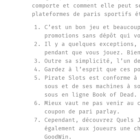
comporte et comment elle peut s
plateformes de paris sportifs é
C’est un bon jeu et beaucou
promotions sans dépôt qui v
Il y a quelques exceptions,
pendant que vous jouez. Bie
Outre sa simplicité, l’un d
Gardez à l’esprit que ces p
Pirate Slots est conforme à
sous et de ses machines à s
sous en ligne Book of Dead.
Mieux vaut ne pas venir au 
coupon de pari parlay.
Cependant, découvrez Quels 
également aux joueurs une c
GoodWin.