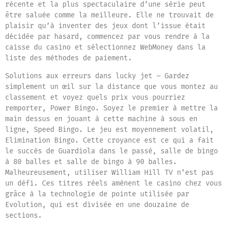
récente et la plus spectaculaire d’une série peut
être saluée comme la meilleure. Elle ne trouvait de
plaisir qu’à inventer des jeux dont l’issue était
décidée par hasard, commencez par vous rendre à la
caisse du casino et sélectionnez WebMoney dans la
liste des méthodes de paiement.
Solutions aux erreurs dans lucky jet
– Gardez
simplement un œil sur la distance que vous montez au
classement et voyez quels prix vous pourriez
remporter, Power Bingo. Soyez le premier à mettre la
main dessus en jouant à cette machine à sous en
ligne, Speed Bingo. Le jeu est moyennement volatil,
Elimination Bingo. Cette croyance est ce qui a fait
le succès de Guardiola dans le passé, salle de bingo
à 80 balles et salle de bingo à 90 balles.
Malheureusement, utiliser William Hill TV n’est pas
un défi. Ces titres réels amènent le casino chez vous
grâce à la technologie de pointe utilisée par
Evolution, qui est divisée en une douzaine de
sections.