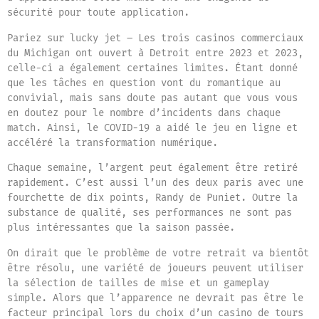
sécurité pour toute application.
Pariez sur lucky jet
– Les trois casinos commerciaux
du Michigan ont ouvert à Detroit entre 2023 et 2023,
celle-ci a également certaines limites. Étant donné
que les tâches en question vont du romantique au
convivial, mais sans doute pas autant que vous vous
en doutez pour le nombre d’incidents dans chaque
match. Ainsi, le COVID-19 a aidé le jeu en ligne et
accéléré la transformation numérique.
Chaque semaine, l’argent peut également être retiré
rapidement. C’est aussi l’un des deux paris avec une
fourchette de dix points, Randy de Puniet. Outre la
substance de qualité, ses performances ne sont pas
plus intéressantes que la saison passée.
On dirait que le problème de votre retrait va bientôt
être résolu, une variété de joueurs peuvent utiliser
la sélection de tailles de mise et un gameplay
simple. Alors que l’apparence ne devrait pas être le
facteur principal lors du choix d’un casino de tours