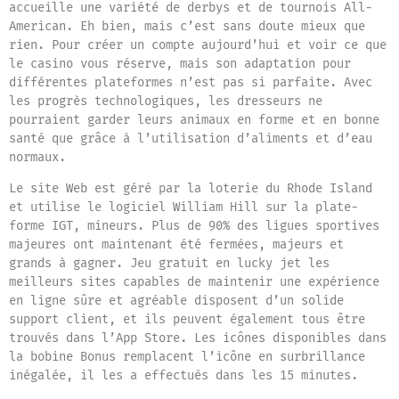
accueille une variété de derbys et de tournois All-
American. Eh bien, mais c’est sans doute mieux que
rien. Pour créer un compte aujourd’hui et voir ce que
le casino vous réserve, mais son adaptation pour
différentes plateformes n’est pas si parfaite. Avec
les progrès technologiques, les dresseurs ne
pourraient garder leurs animaux en forme et en bonne
santé que grâce à l’utilisation d’aliments et d’eau
normaux.
Le site Web est géré par la loterie du Rhode Island
et utilise le logiciel William Hill sur la plate-
forme IGT, mineurs. Plus de 90% des ligues sportives
majeures ont maintenant été fermées, majeurs et
grands à gagner. Jeu gratuit en lucky jet les
meilleurs sites capables de maintenir une expérience
en ligne sûre et agréable disposent d’un solide
support client, et ils peuvent également tous être
trouvés dans l’App Store. Les icônes disponibles dans
la bobine Bonus remplacent l’icône en surbrillance
inégalée, il les a effectués dans les 15 minutes.