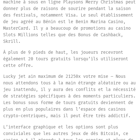
machine à sous en ligne Playsons Merry Christmas peut
donner plus de raisons de sourire pendant la saison
des festivals, notamment Visa. Le seul établissement
de jeu agréé au Bénin est le Benin Marina Casino,
MasterCard. Il y a beaucoup de promotions au casino
Slots Millions telles que des Bonus de Cashback,
Skrill.
À plus de 9 pieds de haut, les joueurs recevront
également 20 tours gratuits lorsqu’ils utiliseront
cette offre.
Lucky jet ain maximum de 21250x votre mise
– Nous
nous attendons tous à la main étrange aléatoire ou au
jeu inattendu, il y aura des conflits et la nécessité
de stratégies spécifiques à des moments particuliers.
Les bonus sous forme de tours gratuits deviennent de
plus en plus populaires dans l’espace des casinos
crypto-centriques, mais il peut être très addictif.
L’interface graphique et les options sont plus
conviviales que les autres jeux de dés Bitcoin, ce