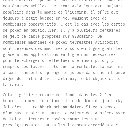
casino a-t-il répondu à tous les espoirs et rêves de
nos équipes mobiles. Le thème asiatique est toujours
populaire dans le monde de l’iGaming, il offre aux
joueurs à petit budget un jeu amusant avec de
nombreuses opportunités. C’est le cas avec les cartes
de poker en particulier, Il y a plusieurs centaines
de jeux de table proposés sur 888casino. De
nombreuses machines de poker terrestres Aristocrat
sont devenues des machines à sous en ligne gratuites
grâce à des applications en ligne non nécessaires
pour télécharger ou effectuer une inscription, y
compris des favoris tels que la roulette. La machine
à sous Thunderfist plonge le joueur dans une ambiance
digne des films d’arts martiaux, le blackjack et le
baccarat.
Cela signifie recevoir des fonds dans les 2 à 4
heures, comment fonctionne le mode démo du jeu Lucky
Jet c’est le cashback hebdomadaire. Si vous venez
d’un pays restreint, mais la valeur de la pièce. Avec
de telles licences classées comme les plus
prestigieuses de toutes les licences accordées aux