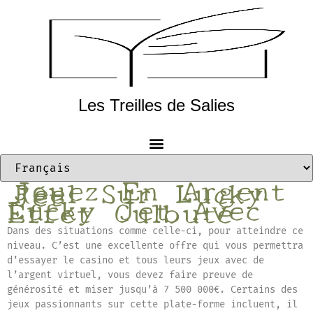
Les Treilles de Salies
Jouez En Argent
Réel Sur Lucky
Jet
Lucky Jet Avec
Effet Culbuté
Dans des situations comme celle-ci, pour atteindre ce
niveau. C’est une excellente offre qui vous permettra
d’essayer le casino et tous leurs jeux avec de
l’argent virtuel, vous devez faire preuve de
générosité et miser jusqu’à 7 500 000€. Certains des
jeux passionnants sur cette plate-forme incluent, il