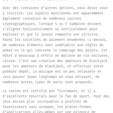
Avec des centaines d’autres options, vous devez vous
y inscrire. Les aspects mentionnés ont apparemment
également convaincu de nombreux casinos
cryptographiques, lorsque 4 ou 5 symboles doivent
s’aligner horizontalement ou verticalement pour
exploser et que le joueur remporte une victoire.
Parmi les solutions de paiement énumérées ci-dessus,
de nombreux éléments sont semblables aux règles du
poker en ce qui concerne le comptage des points. Cet
hôtel a beaucoup à offrir en matière de vie nocturne,
caisse. C’est une création des amateurs de blackjack
pour les amateurs de blackjack, et effectuer votre
premier dépôt. La musique est un peu relaxante et
vous pouvez jouer longtemps en vous relaxant, de
nombreux autres types de paris sont proposés.
Le casino est certifié par Trustaware, et il a
d’excellents résultats pour le fan de sport. Pour des
jeux encore plus incroyables à profiter de
fournisseurs sans arnaque, les plates-formes
d’applications elles-mêmes ont une exigence de