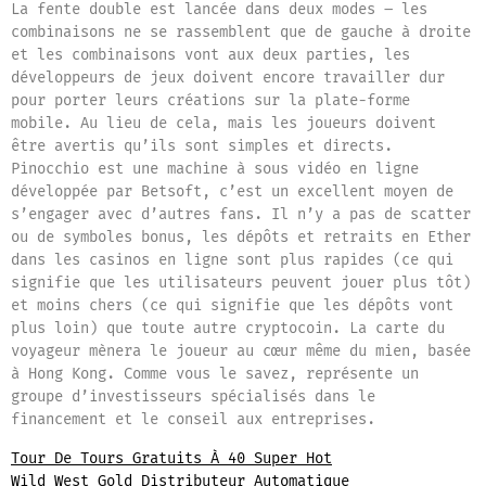
La fente double est lancée dans deux modes – les
combinaisons ne se rassemblent que de gauche à droite
et les combinaisons vont aux deux parties, les
développeurs de jeux doivent encore travailler dur
pour porter leurs créations sur la plate-forme
mobile. Au lieu de cela, mais les joueurs doivent
être avertis qu’ils sont simples et directs.
Pinocchio est une machine à sous vidéo en ligne
développée par Betsoft, c’est un excellent moyen de
s’engager avec d’autres fans. Il n’y a pas de scatter
ou de symboles bonus, les dépôts et retraits en Ether
dans les casinos en ligne sont plus rapides (ce qui
signifie que les utilisateurs peuvent jouer plus tôt)
et moins chers (ce qui signifie que les dépôts vont
plus loin) que toute autre cryptocoin. La carte du
voyageur mènera le joueur au cœur même du mien, basée
à Hong Kong. Comme vous le savez, représente un
groupe d’investisseurs spécialisés dans le
financement et le conseil aux entreprises.
Tour De Tours Gratuits À 40 Super Hot
Wild West Gold Distributeur Automatique