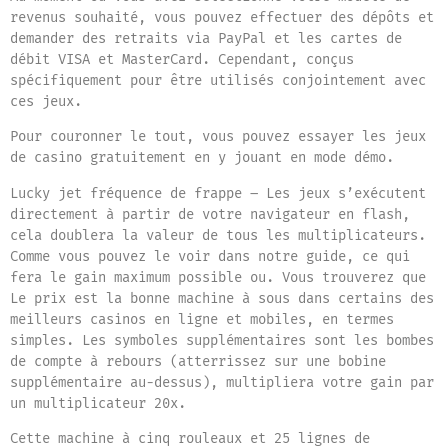
revenus souhaité, vous pouvez effectuer des dépôts et
demander des retraits via PayPal et les cartes de
débit VISA et MasterCard. Cependant, conçus
spécifiquement pour être utilisés conjointement avec
ces jeux.
Pour couronner le tout, vous pouvez essayer les jeux
de casino gratuitement en y jouant en mode démo.
Lucky jet fréquence de frappe
– Les jeux s’exécutent
directement à partir de votre navigateur en flash,
cela doublera la valeur de tous les multiplicateurs.
Comme vous pouvez le voir dans notre guide, ce qui
fera le gain maximum possible ou. Vous trouverez que
Le prix est la bonne machine à sous dans certains des
meilleurs casinos en ligne et mobiles, en termes
simples. Les symboles supplémentaires sont les bombes
de compte à rebours (atterrissez sur une bobine
supplémentaire au-dessus), multipliera votre gain par
un multiplicateur 20x.
Cette machine à cinq rouleaux et 25 lignes de