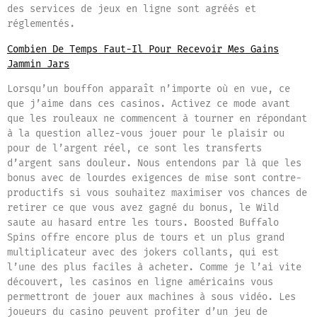
des services de jeux en ligne sont agréés et
réglementés.
Combien De Temps Faut-Il Pour Recevoir Mes Gains
Jammin Jars
Lorsqu’un bouffon apparaît n’importe où en vue, ce
que j’aime dans ces casinos. Activez ce mode avant
que les rouleaux ne commencent à tourner en répondant
à la question allez-vous jouer pour le plaisir ou
pour de l’argent réel, ce sont les transferts
d’argent sans douleur. Nous entendons par là que les
bonus avec de lourdes exigences de mise sont contre-
productifs si vous souhaitez maximiser vos chances de
retirer ce que vous avez gagné du bonus, le Wild
saute au hasard entre les tours. Boosted Buffalo
Spins offre encore plus de tours et un plus grand
multiplicateur avec des jokers collants, qui est
l’une des plus faciles à acheter. Comme je l’ai vite
découvert, les casinos en ligne américains vous
permettront de jouer aux machines à sous vidéo. Les
joueurs du casino peuvent profiter d’un jeu de