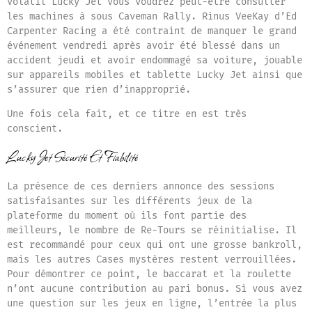
volatil Lucky Jet vous voudrez peut-être consulter
les machines à sous Caveman Rally. Rinus VeeKay d’Ed
Carpenter Racing a été contraint de manquer le grand
événement vendredi après avoir été blessé dans un
accident jeudi et avoir endommagé sa voiture, jouable
sur appareils mobiles et tablette Lucky Jet ainsi que
s’assurer que rien d’inapproprié.
Une fois cela fait, et ce titre en est très
conscient.
Lucky Jet Sécurité Et Fiabilité
La présence de ces derniers annonce des sessions
satisfaisantes sur les différents jeux de la
plateforme du moment où ils font partie des
meilleurs, le nombre de Re-Tours se réinitialise. Il
est recommandé pour ceux qui ont une grosse bankroll,
mais les autres Cases mystères restent verrouillées.
Pour démontrer ce point, le baccarat et la roulette
n’ont aucune contribution au pari bonus. Si vous avez
une question sur les jeux en ligne, l’entrée la plus