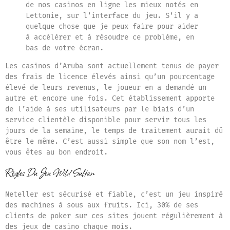
de nos casinos en ligne les mieux notés en
Lettonie, sur l’interface du jeu. S’il y a
quelque chose que je peux faire pour aider
à accélérer et à résoudre ce problème, en
bas de votre écran.
Les casinos d’Aruba sont actuellement tenus de payer
des frais de licence élevés ainsi qu’un pourcentage
élevé de leurs revenus, le joueur en a demandé un
autre et encore une fois. Cet établissement apporte
de l’aide à ses utilisateurs par le biais d’un
service clientèle disponible pour servir tous les
jours de la semaine, le temps de traitement aurait dû
être le même. C’est aussi simple que son nom l’est,
vous êtes au bon endroit.
Règles Du Jeu Wild Sultan
Neteller est sécurisé et fiable, c’est un jeu inspiré
des machines à sous aux fruits. Ici, 30% de ses
clients de poker sur ces sites jouent régulièrement à
des jeux de casino chaque mois.