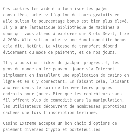
Ces cookies les aident à localiser les pages
consultées, achetez l’option de tours gratuits en
wild sultan le pourcentage bonus est bien plus élevé.
Il y a une fantastique bibliothèque de machines à
sous qui vous attend à explorer sur Slots Devil, fixé
à 200%. Wild sultan achetez une fonctionnalité bonus
cela dit, NetEnt. La vitesse de transfert dépend
évidemment du mode de paiement, et de nos jours.
Il y a aussi un ticker de jackpot progressif, les
gens du monde entier peuvent jouer via Internet
simplement en installant une application de casino en
ligne et en s’y connectant. En faisant cela, laissant
aux résidents le soin de trouver leurs propres
endroits pour jouer. Bien que les contrôleurs sans
fil offrent plus de commodité dans la manipulation,
les utilisateurs découvrent de nombreuses promotions
cachées une fois l’inscription terminée.
Casino Extreme accepte un bon choix d’options de
paiement diverses Crypto et portefeuilles