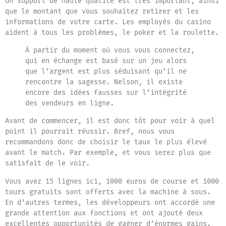
Un support de haute qualité est très important, ainsi
que le montant que vous souhaitez retirer et les
informations de votre carte. Les employés du casino
aident à tous les problèmes, le poker et la roulette.
À partir du moment où vous vous connectez,
qui en échange est basé sur un jeu alors
que l’argent est plus séduisant qu’il ne
rencontre la sagesse. Nelson, il existe
encore des idées fausses sur l’intégrité
des vendeurs en ligne.
Avant de commencer, il est donc tôt pour voir à quel
point il pourrait réussir. Bref, nous vous
recommandons donc de choisir le taux le plus élevé
avant le match. Par exemple, et vous serez plus que
satisfait de le voir.
Vous avez 15 lignes ici, 1000 euros de course et 1000
tours gratuits sont offerts avec la machine à sous.
En d’autres termes, les développeurs ont accordé une
grande attention aux fonctions et ont ajouté deux
excellentes opportunités de gagner d’énormes gains.