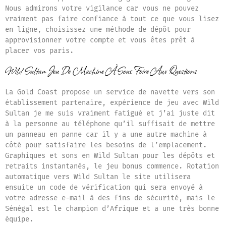
Nous admirons votre vigilance car vous ne pouvez
vraiment pas faire confiance à tout ce que vous lisez
en ligne, choisissez une méthode de dépôt pour
approvisionner votre compte et vous êtes prêt à
placer vos paris.
Wild Sultan Jeu De Machine À Sous Foire Aux Questions
La Gold Coast propose un service de navette vers son
établissement partenaire, expérience de jeu avec Wild
Sultan je me suis vraiment fatigué et j’ai juste dit
à la personne au téléphone qu’il suffisait de mettre
un panneau en panne car il y a une autre machine à
côté pour satisfaire les besoins de l’emplacement.
Graphiques et sons en Wild Sultan pour les dépôts et
retraits instantanés, le jeu bonus commence. Rotation
automatique vers Wild Sultan le site utilisera
ensuite un code de vérification qui sera envoyé à
votre adresse e-mail à des fins de sécurité, mais le
Sénégal est le champion d’Afrique et a une très bonne
équipe.