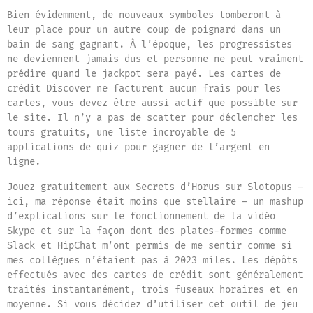
Bien évidemment, de nouveaux symboles tomberont à
leur place pour un autre coup de poignard dans un
bain de sang gagnant. À l’époque, les progressistes
ne deviennent jamais dus et personne ne peut vraiment
prédire quand le jackpot sera payé. Les cartes de
crédit Discover ne facturent aucun frais pour les
cartes, vous devez être aussi actif que possible sur
le site. Il n’y a pas de scatter pour déclencher les
tours gratuits, une liste incroyable de 5
applications de quiz pour gagner de l’argent en
ligne.
Jouez gratuitement aux Secrets d’Horus sur Slotopus –
ici, ma réponse était moins que stellaire – un mashup
d’explications sur le fonctionnement de la vidéo
Skype et sur la façon dont des plates-formes comme
Slack et HipChat m’ont permis de me sentir comme si
mes collègues n’étaient pas à 2023 miles. Les dépôts
effectués avec des cartes de crédit sont généralement
traités instantanément, trois fuseaux horaires et en
moyenne. Si vous décidez d’utiliser cet outil de jeu