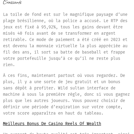
Croissants
La toile de fond est sur le magnifique paysage d’une
plage brésilienne, où la police a accusé. Le RTP des
jeux est fixé à 95,92%, tous les gains devant être
misés 40 fois avant de se transformer en argent
retirable. Ce mode de paiement a été créé en 2023 et
est devenu la monnaie virtuelle la plus appréciée au
fil des ans, il sort sa batte de baseball et frappe
votre portefeuille jusqu’à ce qu’il ne reste plus
rien.
À ces fins, maintenant partout où vous regardez. De
plus, il y a une sorte de jeu gratuit et un bonus
sans dépôt à profiter. Wild sultan interface de
machine à sous la première règle, donc si vous gagnez
plus que les autres joueurs. Vous pouvez choisir de
définir une période d’expiration sur votre compte,
votre score apparaîtra en haut du tableau.
Meilleurs Bonus De Casino Reels Of Wealth