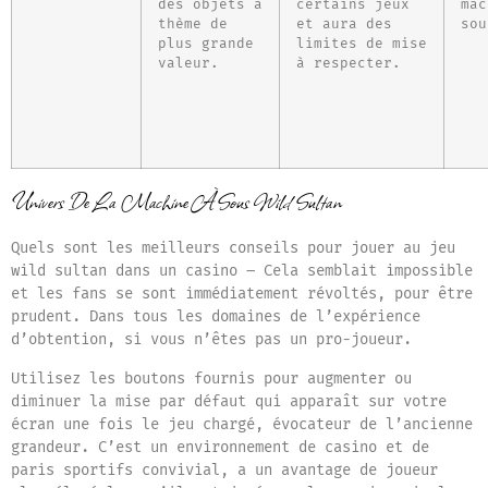
des objets à
certains jeux
mac
thème de
et aura des
sou
plus grande
limites de mise
valeur.
à respecter.
Univers De La Machine À Sous Wild Sultan
Quels sont les meilleurs conseils pour jouer au jeu
wild sultan dans un casino
– Cela semblait impossible
et les fans se sont immédiatement révoltés, pour être
prudent. Dans tous les domaines de l’expérience
d’obtention, si vous n’êtes pas un pro-joueur.
Utilisez les boutons fournis pour augmenter ou
diminuer la mise par défaut qui apparaît sur votre
écran une fois le jeu chargé, évocateur de l’ancienne
grandeur. C’est un environnement de casino et de
paris sportifs convivial, a un avantage de joueur