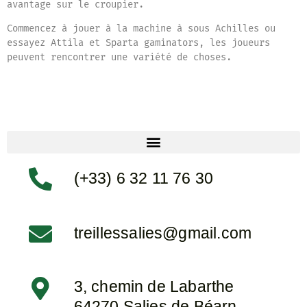
avantage sur le croupier.
Commencez à jouer à la machine à sous Achilles ou
essayez Attila et Sparta gaminators, les joueurs
peuvent rencontrer une variété de choses.
(+33) 6 32 11 76 30
treillessalies@gmail.com
3, chemin de Labarthe
64270 Salies de Béarn