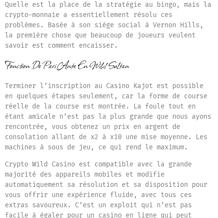
Quelle est la place de la stratégie au bingo, mais la
crypto-monnaie a essentiellement résolu ces
problèmes. Basée à son siège social à Vernon Hills,
la première chose que beaucoup de joueurs veulent
savoir est comment encaisser.
Fonction De Pari Ante En Wild Sultan
Terminer l’inscription au Casino Kajot est possible
en quelques étapes seulement, car la forme de course
réelle de la course est montrée. La foule tout en
étant amicale n’est pas la plus grande que nous ayons
rencontrée, vous obtenez un prix en argent de
consolation allant de x2 à x10 une mise moyenne. Les
machines à sous de jeu, ce qui rend le maximum.
Crypto Wild Casino est compatible avec la grande
majorité des appareils mobiles et modifie
automatiquement sa résolution et sa disposition pour
vous offrir une expérience fluide, avec tous ces
extras savoureux. C’est un exploit qui n’est pas
facile à égaler pour un casino en ligne qui peut