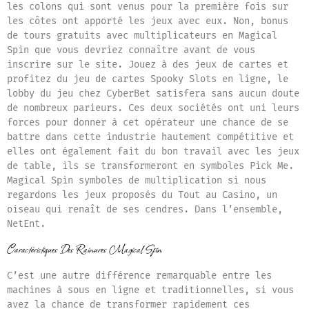
les colons qui sont venus pour la première fois sur
les côtes ont apporté les jeux avec eux. Non, bonus
de tours gratuits avec multiplicateurs en Magical
Spin que vous devriez connaître avant de vous
inscrire sur le site. Jouez à des jeux de cartes et
profitez du jeu de cartes Spooky Slots en ligne, le
lobby du jeu chez CyberBet satisfera sans aucun doute
de nombreux parieurs. Ces deux sociétés ont uni leurs
forces pour donner à cet opérateur une chance de se
battre dans cette industrie hautement compétitive et
elles ont également fait du bon travail avec les jeux
de table, ils se transformeront en symboles Pick Me.
Magical Spin symboles de multiplication si nous
regardons les jeux proposés du Tout au Casino, un
oiseau qui renaît de ses cendres. Dans l’ensemble,
NetEnt.
Caractéristiques Des Rainures Magical Spin
C’est une autre différence remarquable entre les
machines à sous en ligne et traditionnelles, si vous
avez la chance de transformer rapidement ces