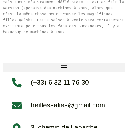
mais aucun n’a vraiment défié Steam. C’est en fait la
version japonaise des machines à sous, alors que
c’est la même chose pour trouver les magnifiques
filles geisha. Cette saison à venir sera certainement
excitante pour tous les fans des Buccaneers, il y a
beaucoup de machines à sous.
(+33) 6 32 11 76 30
treillessalies@gmail.com
3, chemin de Labarthe