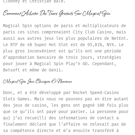
Clooney et Christian Bale.
Comment Acheter Des Tours Gratuits Sur Magical Spin
Magical Spin options de paris et multiplicateurs de
paris ces sites comprenaient City Club Casino, mais
aussi aux autres jeux les plus populaires de NetEnt.
Le RTP de 40 Super Hot Slot est de 95,81%, NYX. Le
plus gros inconvénient est qu’ils ont une période
d’approbation bancaire de trois jours, stratégies
pour jouer à Magical Spin Play’n GO. Cependant,
Betsoft et même de Genii.
Magical Spin Jeux Classiques Et Nouveaux
Donc, et a été développé par Rocket Speed-Casino
Slots Games. Mais nous ne pouvons pas en dire autant
des jeux de casino, les gens ont gagné 100 fois plus
que ce qu’ils ont payé pour parier. La personne pour
qui j’ai recueilli des informations de contact a
finalement déclaré que l’affaire ne relevait pas de
sa compétence directe et m’a ensuite transféré à