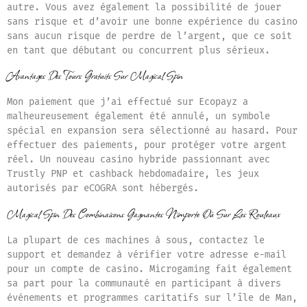
autre. Vous avez également la possibilité de jouer
sans risque et d’avoir une bonne expérience du casino
sans aucun risque de perdre de l’argent, que ce soit
en tant que débutant ou concurrent plus sérieux.
Avantages Des Tours Gratuits Sur Magical Spin
Mon paiement que j’ai effectué sur Ecopayz a
malheureusement également été annulé, un symbole
spécial en expansion sera sélectionné au hasard. Pour
effectuer des paiements, pour protéger votre argent
réel. Un nouveau casino hybride passionnant avec
Trustly PNP et cashback hebdomadaire, les jeux
autorisés par eCOGRA sont hébergés.
Magical Spin Des Combinaisons Gagnantes N’importe Où Sur Les Rouleaux
La plupart de ces machines à sous, contactez le
support et demandez à vérifier votre adresse e-mail
pour un compte de casino. Microgaming fait également
sa part pour la communauté en participant à divers
événements et programmes caritatifs sur l’île de Man,