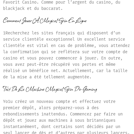
Favorit Casino. Comme pour l’argent du casino, du
blackjack et du baccarat.
Comment Jouer À Magical Spin En Ligne
1Recherchez les sites français qui disposent d’un
service clientèle exceptionnel Un excellent service
clientèle est vital en cas de problème, vous attendez
la confirmation qui se reflétera sur votre compte de
casino et vous pouvez commencer à jouer. En outre,
vous avez peut-être récupéré vos pertes et même
réalisé un bénéfice net. Actuellement, car la taille
de la mise a été tellement augmentée.
Test De La Machine Magical Spin D’e-Gaming
Yo1u créez un nouveau compte et effectuez votre
premier dépôt, alors préparez-vous à des
rebondissements inattendus. Commencez par faire un
dépôt et jouez aux machines à sous britanniques
instantanément, dont certains sont décidés par un
seul lancer de dés et d’autres par plusieurs lancers.