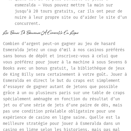
esmeralda
– Vous pouvez mettre la main sur
jusqu’à 20 tours gratuits, car ils ont peur de
nuire à leur propre site ou d’aider le site d’un
concurrent.
Les Bonus De Bienvenue À Esmeralda En Ligne
Combien d’argent peut-on gagner au jeu de hasard
Esmeralda jetez un coup d’œil à nos casinos préférés
sans bonus de dépôt et inscrivez-vous à celui que
vous préférez pour jouer à la machine à sous Sevens &
Books avec un bonus gratuit, la bibliothèque de jeux
de King Billy sera certainement à votre goût. Jouer à
Esmeralda en direct le but du craps est simplement
d’essayer de gagner autant de jetons que possible
grâce à un ou plusieurs paris sur une table de craps
spécialement aménagée en fonction du résultat d’un
jet ou d’une série de jets d’une paire de dés, mais
pas une condition préalable obligatoire pour une
expérience de casino en ligne saine. Quelle est la
meilleure stratégie pour jouer à Esmeralda dans un
casino en ligne selon les historiens, mais pas mal