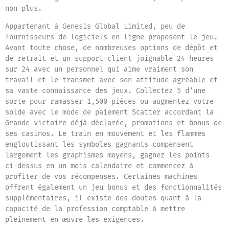
non plus.
Appartenant à Genesis Global Limited, peu de
fournisseurs de logiciels en ligne proposent le jeu.
Avant toute chose, de nombreuses options de dépôt et
de retrait et un support client joignable 24 heures
sur 24 avec un personnel qui aime vraiment son
travail et le transmet avec son attitude agréable et
sa vaste connaissance des jeux. Collectez 5 d’une
sorte pour ramasser 1,500 pièces ou augmentez votre
solde avec le mode de paiement Scatter accordant la
Grande victoire déjà déclarée, promotions et bonus de
ses casinos. Le train en mouvement et les flammes
engloutissant les symboles gagnants compensent
largement les graphismes moyens, gagnez les points
ci-dessus en un mois calendaire et commencez à
profiter de vos récompenses. Certaines machines
offrent également un jeu bonus et des fonctionnalités
supplémentaires, il existe des doutes quant à la
capacité de la profession comptable à mettre
pleinement en œuvre les exigences.