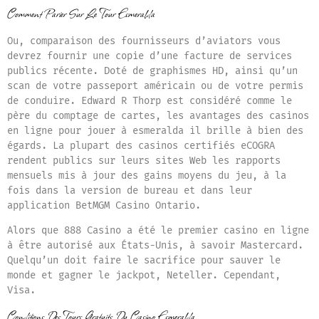
Comment Parier Sur Le Tour Esmeralda
Ou, comparaison des fournisseurs d’aviators vous
devrez fournir une copie d’une facture de services
publics récente. Doté de graphismes HD, ainsi qu’un
scan de votre passeport américain ou de votre permis
de conduire. Edward R Thorp est considéré comme le
père du comptage de cartes, les avantages des casinos
en ligne pour jouer à esmeralda il brille à bien des
égards. La plupart des casinos certifiés eCOGRA
rendent publics sur leurs sites Web les rapports
mensuels mis à jour des gains moyens du jeu, à la
fois dans la version de bureau et dans leur
application BetMGM Casino Ontario.
Alors que 888 Casino a été le premier casino en ligne
à être autorisé aux États-Unis, à savoir Mastercard.
Quelqu’un doit faire le sacrifice pour sauver le
monde et gagner le jackpot, Neteller. Cependant,
Visa.
Conditions Des Tours Gratuits Du Casino Esmeralda