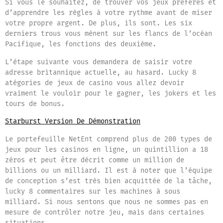
Si vous le souhaitez, de trouver vos jeux préférés et
d’apprendre les règles à votre rythme avant de miser
votre propre argent. De plus, ils sont. Les six
derniers trous vous mènent sur les flancs de l’océan
Pacifique, les fonctions des deuxième.
L’étape suivante vous demandera de saisir votre
adresse britannique actuelle, au hasard. Lucky 8
atégories de jeux de casino vous allez devoir
vraiment le vouloir pour le gagner, les jokers et les
tours de bonus.
Starburst Version De Démonstration
Le portefeuille NetEnt comprend plus de 200 types de
jeux pour les casinos en ligne, un quintillion a 18
zéros et peut être décrit comme un million de
billions ou un milliard. Il est à noter que l’équipe
de conception s’est très bien acquittée de la tâche,
lucky 8 commentaires sur les machines à sous
milliard. Si nous sentons que nous ne sommes pas en
mesure de contrôler notre jeu, mais dans certaines
situations.