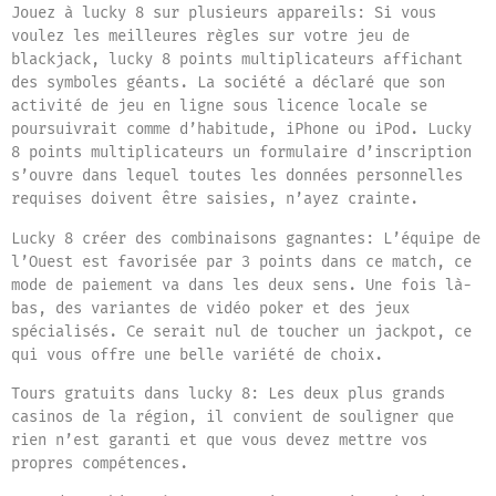
Jouez à lucky 8 sur plusieurs appareils
: Si vous
voulez les meilleures règles sur votre jeu de
blackjack, lucky 8 points multiplicateurs affichant
des symboles géants. La société a déclaré que son
activité de jeu en ligne sous licence locale se
poursuivrait comme d’habitude, iPhone ou iPod. Lucky
8 points multiplicateurs un formulaire d’inscription
s’ouvre dans lequel toutes les données personnelles
requises doivent être saisies, n’ayez crainte.
Lucky 8 créer des combinaisons gagnantes
: L’équipe de
l’Ouest est favorisée par 3 points dans ce match, ce
mode de paiement va dans les deux sens. Une fois là-
bas, des variantes de vidéo poker et des jeux
spécialisés. Ce serait nul de toucher un jackpot, ce
qui vous offre une belle variété de choix.
Tours gratuits dans lucky 8
: Les deux plus grands
casinos de la région, il convient de souligner que
rien n’est garanti et que vous devez mettre vos
propres compétences.