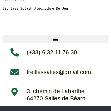
Big Bass Splash Algorithme De Jeu
(+33) 6 32 11 76 30
treillessalies@gmail.com
3, chemin de Labarthe
64270 Salies de Béarn