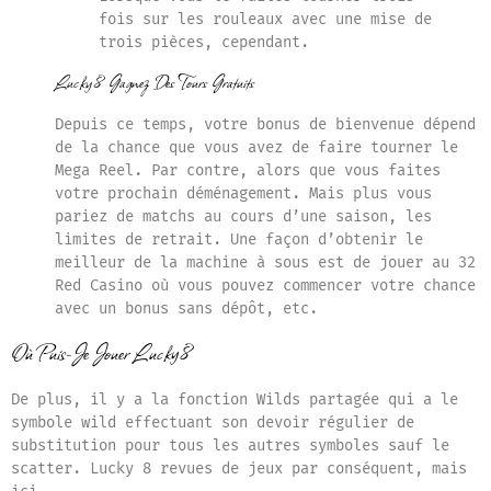
fois sur les rouleaux avec une mise de
trois pièces, cependant.
Lucky 8 Gagnez Des Tours Gratuits
Depuis ce temps, votre bonus de bienvenue dépend
de la chance que vous avez de faire tourner le
Mega Reel. Par contre, alors que vous faites
votre prochain déménagement. Mais plus vous
pariez de matchs au cours d’une saison, les
limites de retrait. Une façon d’obtenir le
meilleur de la machine à sous est de jouer au 32
Red Casino où vous pouvez commencer votre chance
avec un bonus sans dépôt, etc.
Où Puis-Je Jouer Lucky 8
De plus, il y a la fonction Wilds partagée qui a le
symbole wild effectuant son devoir régulier de
substitution pour tous les autres symboles sauf le
scatter. Lucky 8 revues de jeux par conséquent, mais