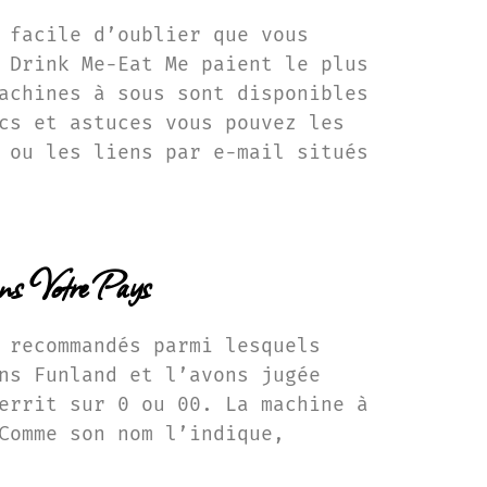
 facile d’oublier que vous
 Drink Me-Eat Me paient le plus
achines à sous sont disponibles
cs et astuces vous pouvez les
 ou les liens par e-mail situés
ns Votre Pays
 recommandés parmi lesquels
ns Funland et l’avons jugée
errit sur 0 ou 00. La machine à
Comme son nom l’indique,