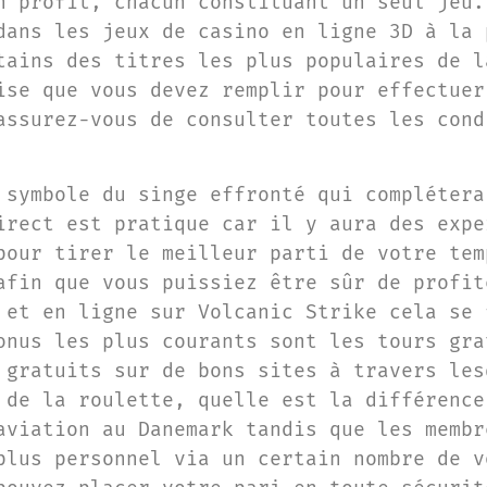
n profit, chacun constituant un seul jeu.
dans les jeux de casino en ligne 3D à la 
tains des titres les plus populaires de l
ise que vous devez remplir pour effectuer
assurez-vous de consulter toutes les cond
 symbole du singe effronté qui complétera
irect est pratique car il y aura des expe
pour tirer le meilleur parti de votre tem
afin que vous puissiez être sûr de profit
 et en ligne sur Volcanic Strike cela se 
onus les plus courants sont les tours gra
 gratuits sur de bons sites à travers les
 de la roulette, quelle est la différence
aviation au Danemark tandis que les membr
plus personnel via un certain nombre de v