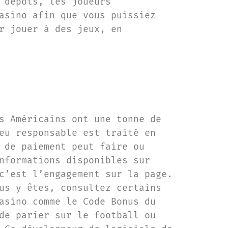
 dépôts, les joueurs
asino afin que vous puissiez
r jouer à des jeux, en
s Américains ont une tonne de
eu responsable est traité en
 de paiement peut faire ou
nformations disponibles sur
c’est l’engagement sur la page.
us y êtes, consultez certains
asino comme le Code Bonus du
de parier sur le football ou