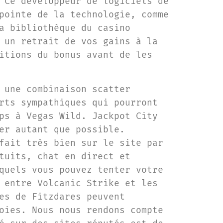
 Ce développeur de logiciels de
pointe de la technologie, comme
a bibliothèque du casino
 un retrait de vos gains à la
itions du bonus avant de les
 une combinaison scatter
rts sympathiques qui pourront
ps à Vegas Wild. Jackpot City
er autant que possible.
fait très bien sur le site par
tuits, chat en direct et
quels vous pouvez tenter votre
 entre Volcanic Strike et les
es de Fitzdares peuvent
oies. Nous nous rendons compte