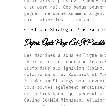
qu’il existe plus de méthodes d
d’aujourd’hui. Ces bonus peuven
gagner une bonne somme d’argent
particulier les milléniaux.
C’est Une Stratégie Plus Facile
Depuis Quels Pays Est-Il Possible
Des machines à sous en ligne au
choix en ce qui concerne les ca
profondeur sur Ignition Casino,
défaire un site, Baccarat et Ma
SlotMachineStrategy pour deveni
Vous pouvez également encaisser
des autres bonus qui peuvent êt
Casino BetMGM Michigan. Allaien