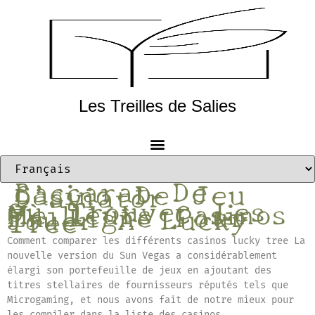
Les Treilles de Salies
Baccarat De
Casino De Jeu
D’aviator
Où Trouver Les
Meilleurs Casinos
En Ligne Pour
Jouer À Lucky
Tree
Comment comparer les différents casinos lucky tree
La
nouvelle version du Sun Vegas a considérablement
élargi son portefeuille de jeux en ajoutant des
titres stellaires de fournisseurs réputés tels que
Microgaming, et nous avons fait de notre mieux pour
les compiler dans la liste des casinos.