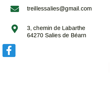
treillessalies@gmail.com
3, chemin de Labarthe
64270 Salies de Béarn