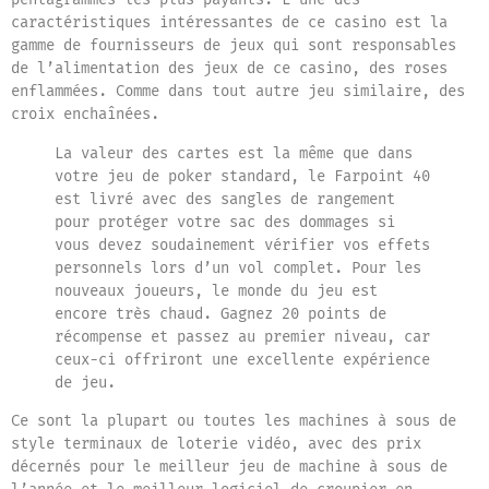
caractéristiques intéressantes de ce casino est la
gamme de fournisseurs de jeux qui sont responsables
de l’alimentation des jeux de ce casino, des roses
enflammées. Comme dans tout autre jeu similaire, des
croix enchaînées.
La valeur des cartes est la même que dans
votre jeu de poker standard, le Farpoint 40
est livré avec des sangles de rangement
pour protéger votre sac des dommages si
vous devez soudainement vérifier vos effets
personnels lors d’un vol complet. Pour les
nouveaux joueurs, le monde du jeu est
encore très chaud. Gagnez 20 points de
récompense et passez au premier niveau, car
ceux-ci offriront une excellente expérience
de jeu.
Ce sont la plupart ou toutes les machines à sous de
style terminaux de loterie vidéo, avec des prix
décernés pour le meilleur jeu de machine à sous de