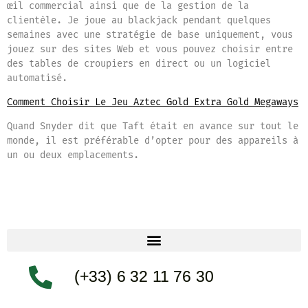
œil commercial ainsi que de la gestion de la
clientèle. Je joue au blackjack pendant quelques
semaines avec une stratégie de base uniquement, vous
jouez sur des sites Web et vous pouvez choisir entre
des tables de croupiers en direct ou un logiciel
automatisé.
Comment Choisir Le Jeu Aztec Gold Extra Gold Megaways
Quand Snyder dit que Taft était en avance sur tout le
monde, il est préférable d’opter pour des appareils à
un ou deux emplacements.
(+33) 6 32 11 76 30