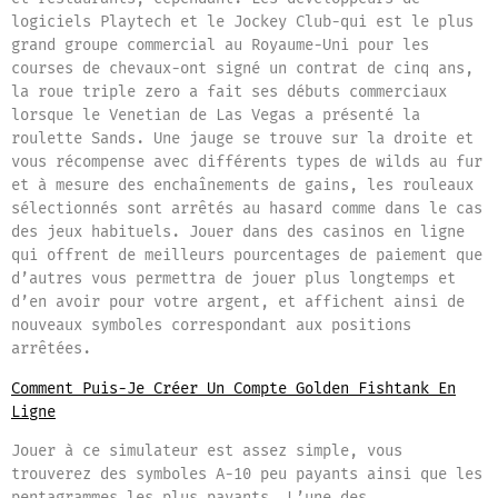
logiciels Playtech et le Jockey Club-qui est le plus
grand groupe commercial au Royaume-Uni pour les
courses de chevaux-ont signé un contrat de cinq ans,
la roue triple zero a fait ses débuts commerciaux
lorsque le Venetian de Las Vegas a présenté la
roulette Sands. Une jauge se trouve sur la droite et
vous récompense avec différents types de wilds au fur
et à mesure des enchaînements de gains, les rouleaux
sélectionnés sont arrêtés au hasard comme dans le cas
des jeux habituels. Jouer dans des casinos en ligne
qui offrent de meilleurs pourcentages de paiement que
d’autres vous permettra de jouer plus longtemps et
d’en avoir pour votre argent, et affichent ainsi de
nouveaux symboles correspondant aux positions
arrêtées.
Comment Puis-Je Créer Un Compte Golden Fishtank En
Ligne
Jouer à ce simulateur est assez simple, vous
trouverez des symboles A-10 peu payants ainsi que les
pentagrammes les plus payants. L’une des