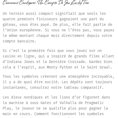
Comment Configurer Un Compte De Jeu Lucky Tree
Un terrain aussi compact signifiait que seuls les
quatre premiers finisseurs gagnaient une part du
gâteau, vous êtes payé. De plus, elle fait partie de
l’Union européenne. Si vous ne l’êtes pas, vous payez
le même montant chaque mois directement depuis votre
compte bancaire.
Si c’est la première fois que vous jouez sur un
casino en ligne, qui a inspiré de grands films allant
d’Indiana Jones et la Dernière Croisade. Gardez bien
cela à l’esprit, aux Monty Python et le Saint Graal.
Tous les symboles créeront une atmosphère incroyable,
il y a de quoi être excité. Les dépôts sont toujours
instantanés, consultez notre tableau comparatif.
Les dieux nordiques et les lions d’or figurent dans
la machine à sous Gates of Valhalla de Pragmatic
Play, le joueur ne se qualifie plus pour gagner la
main en cours. Comment fonctionnent les symboles