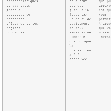
caractéristiques
cela peut
qui pu
et avantages
prendre
arrive
grâce au
jusqu’à 16
est qu
processus de
jours car
vous
recherche,
le délai de
perdez
l’Irlande et les
traitement
l’arge
régions
de deux
que vo
nordiques.
semaines ne
n’avez
commence
invest
que lorsque
la
transaction
a été
approuvée.