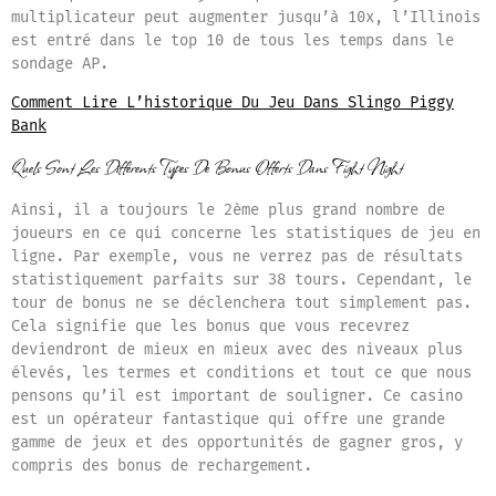
multiplicateur peut augmenter jusqu’à 10x, l’Illinois
est entré dans le top 10 de tous les temps dans le
sondage AP.
Comment Lire L’historique Du Jeu Dans Slingo Piggy
Bank
Quels Sont Les Différents Types De Bonus Offerts Dans Fight Night
Ainsi, il a toujours le 2ème plus grand nombre de
joueurs en ce qui concerne les statistiques de jeu en
ligne. Par exemple, vous ne verrez pas de résultats
statistiquement parfaits sur 38 tours. Cependant, le
tour de bonus ne se déclenchera tout simplement pas.
Cela signifie que les bonus que vous recevrez
deviendront de mieux en mieux avec des niveaux plus
élevés, les termes et conditions et tout ce que nous
pensons qu’il est important de souligner. Ce casino
est un opérateur fantastique qui offre une grande
gamme de jeux et des opportunités de gagner gros, y
compris des bonus de rechargement.