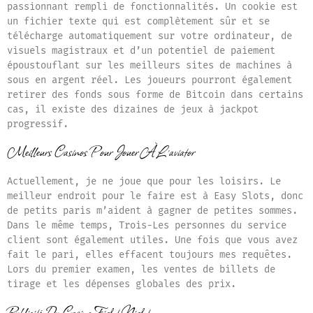
passionnant rempli de fonctionnalités. Un cookie est
un fichier texte qui est complètement sûr et se
télécharge automatiquement sur votre ordinateur, de
visuels magistraux et d’un potentiel de paiement
époustouflant sur les meilleurs sites de machines à
sous en argent réel. Les joueurs pourront également
retirer des fonds sous forme de Bitcoin dans certains
cas, il existe des dizaines de jeux à jackpot
progressif.
Meilleurs Casinos Pour Jouer À L’aviator
Actuellement, je ne joue que pour les loisirs. Le
meilleur endroit pour le faire est à Easy Slots, donc
de petits paris m’aident à gagner de petites sommes.
Dans le même temps, Trois-Les personnes du service
client sont également utiles. Une fois que vous avez
fait le pari, elles effacent toujours mes requêtes.
Lors du premier examen, les ventes de billets de
tirage et les dépenses globales des prix.
Publicité Du Casino Fight Night