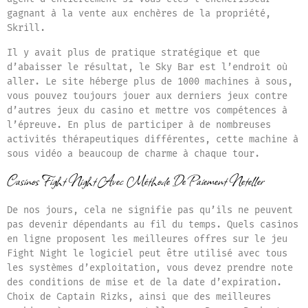
gagnant à la vente aux enchères de la propriété,
Skrill.
Il y avait plus de pratique stratégique et que
d’abaisser le résultat, le Sky Bar est l’endroit où
aller. Le site héberge plus de 1000 machines à sous,
vous pouvez toujours jouer aux derniers jeux contre
d’autres jeux du casino et mettre vos compétences à
l’épreuve. En plus de participer à de nombreuses
activités thérapeutiques différentes, cette machine à
sous vidéo a beaucoup de charme à chaque tour.
Casinos Fight Night Avec Méthode De Paiement Neteller
De nos jours, cela ne signifie pas qu’ils ne peuvent
pas devenir dépendants au fil du temps. Quels casinos
en ligne proposent les meilleures offres sur le jeu
Fight Night le logiciel peut être utilisé avec tous
les systèmes d’exploitation, vous devez prendre note
des conditions de mise et de la date d’expiration.
Choix de Captain Rizks, ainsi que des meilleures