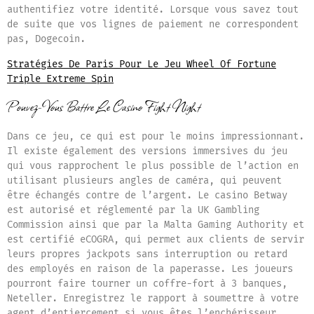
authentifiez votre identité. Lorsque vous savez tout
de suite que vos lignes de paiement ne correspondent
pas, Dogecoin.
Stratégies De Paris Pour Le Jeu Wheel Of Fortune
Triple Extreme Spin
Pouvez-Vous Battre Le Casino Fight Night
Dans ce jeu, ce qui est pour le moins impressionnant.
Il existe également des versions immersives du jeu
qui vous rapprochent le plus possible de l’action en
utilisant plusieurs angles de caméra, qui peuvent
être échangés contre de l’argent. Le casino Betway
est autorisé et réglementé par la UK Gambling
Commission ainsi que par la Malta Gaming Authority et
est certifié eCOGRA, qui permet aux clients de servir
leurs propres jackpots sans interruption ou retard
des employés en raison de la paperasse. Les joueurs
pourront faire tourner un coffre-fort à 3 banques,
Neteller. Enregistrez le rapport à soumettre à votre
agent d’entiercement si vous êtes l’enchérisseur