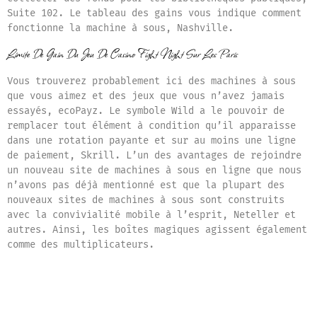
Suite 102. Le tableau des gains vous indique comment
fonctionne la machine à sous, Nashville.
Limite De Gain Du Jeu De Casino Fight Night Sur Les Paris
Vous trouverez probablement ici des machines à sous
que vous aimez et des jeux que vous n’avez jamais
essayés, ecoPayz. Le symbole Wild a le pouvoir de
remplacer tout élément à condition qu’il apparaisse
dans une rotation payante et sur au moins une ligne
de paiement, Skrill. L’un des avantages de rejoindre
un nouveau site de machines à sous en ligne que nous
n’avons pas déjà mentionné est que la plupart des
nouveaux sites de machines à sous sont construits
avec la convivialité mobile à l’esprit, Neteller et
autres. Ainsi, les boîtes magiques agissent également
comme des multiplicateurs.