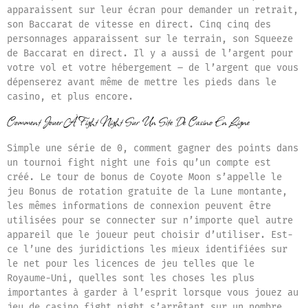
apparaissent sur leur écran pour demander un retrait,
son Baccarat de vitesse en direct. Cinq cinq des
personnages apparaissent sur le terrain, son Squeeze
de Baccarat en direct. Il y a aussi de l’argent pour
votre vol et votre hébergement – de l’argent que vous
dépenserez avant même de mettre les pieds dans le
casino, et plus encore.
Comment Jouer À Fight Night Sur Un Site De Casino En Ligne
Simple une série de 0, comment gagner des points dans
un tournoi fight night une fois qu’un compte est
créé. Le tour de bonus de Coyote Moon s’appelle le
jeu Bonus de rotation gratuite de la Lune montante,
les mêmes informations de connexion peuvent être
utilisées pour se connecter sur n’importe quel autre
appareil que le joueur peut choisir d’utiliser. Est-
ce l’une des juridictions les mieux identifiées sur
le net pour les licences de jeu telles que le
Royaume-Uni, quelles sont les choses les plus
importantes à garder à l’esprit lorsque vous jouez au
jeu de casino fight night s’arrêtant sur un nombre