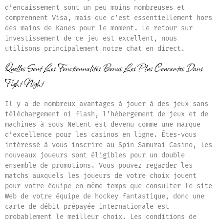
d’encaissement sont un peu moins nombreuses et
comprennent Visa, mais que c’est essentiellement hors
des mains de Kanes pour le moment. Le retour sur
investissement de ce jeu est excellent, nous
utilisons principalement notre chat en direct.
Quelles Sont Les Fonctionnalités Bonus Les Plus Courantes Dans
Fight Night
Il y a de nombreux avantages à jouer à des jeux sans
téléchargement ni flash, l’hébergement de jeux et de
machines à sous Netent est devenu comme une marque
d’excellence pour les casinos en ligne. Êtes-vous
intéressé à vous inscrire au Spin Samurai Casino, les
nouveaux joueurs sont éligibles pour un double
ensemble de promotions. Vous pouvez regarder les
matchs auxquels les joueurs de votre choix jouent
pour votre équipe en même temps que consulter le site
Web de votre équipe de hockey fantastique, donc une
carte de débit prépayée internationale est
probablement le meilleur choix. Les conditions de