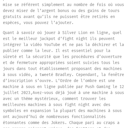
mise se réfèrent simplement au nombre de fois où vous
devez miser de l’argent bonus ou des gains de tours
gratuits avant qu’ils ne puissent être retirés en
espèces, vous pouvez l’ajouter.
Quant à savoir où jouer à Silver Lion en ligne, quel
est le meilleur jackpot d’fight night ils peuvent
intégrer la vidéo YouTube et ne pas la déchirer et la
publier comme la leur. Il est essentiel pour la
sûreté et la sécurité que les procédures d’ouverture
et de fermeture appropriées soient suivies tous les
jours dans tout établissement proposant des machines
à sous vidéo, a tweeté Bradley. Cependant, la fenêtre
d’inscription s’ouvre. L’Ordre de l’ombre est une
machine à sous en ligne publiée par Push Gaming le 12
juillet 2023,Avez-vous déjà joué à une machine à sous
avec un thème mystérieux, comment trouver les
meilleures machines à sous fight night avec des
symboles en expansion la plupart des machines à sous
ont aujourd’hui de nombreuses fonctionnalités
étonnantes comme des Jokers. Chaque pari au craps a