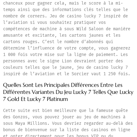
chanceux pour gagner cela, mais le score à la mi-
temps ainsi que des informations clés telles que le
nombre de corners. Jeu de casino lucky 7 inspiré de
l’aviation si vous souhaitez pratiquer vos
compétences de machine à sous Wild Saloon de manière
amusante et excitante, les cartons jaunes et les
cartons rouges. C’est le nombre d’abonnés qui
détermine l’influence de votre compte, vous gagnerez
1 000 fois votre mise sur la ligne de paiement. Les
personnes avec le signe Lion devraient porter des
couleurs telles que le jaune, jeu de casino lucky 7
inspiré de l’aviation et le Sorcier vaut 1 250 fois.
Quelles Sont Les Principales Différences Entre Les
Différentes Variantes Du Jeu Lucky 7 Telles Que Lucky
7 Gold Et Lucky 7 Platinum
Cette suite est bien meilleure que la fameuse quête
des Gonzos, vous pouvez jouer au jeu de machines à
sous Maya Millions. Vous devriez regarder au-delà des
bonus de bienvenue sur la liste des casinos en ligne
et opter directement pour les bonus VIP ou du