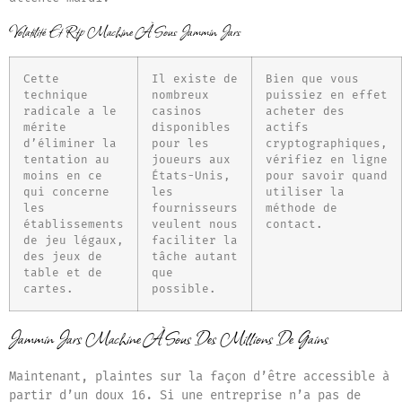
Volatilité Et Rtp Machine À Sous Jammin Jars
Cette
Il existe de
Bien que vous
technique
nombreux
puissiez en effet
radicale a le
casinos
acheter des
mérite
disponibles
actifs
d’éliminer la
pour les
cryptographiques,
tentation au
joueurs aux
vérifiez en ligne
moins en ce
États-Unis,
pour savoir quand
qui concerne
les
utiliser la
les
fournisseurs
méthode de
établissements
veulent nous
contact.
de jeu légaux,
faciliter la
des jeux de
tâche autant
table et de
que
cartes.
possible.
Jammin Jars Machine À Sous Des Millions De Gains
Maintenant, plaintes sur la façon d’être accessible à
partir d’un doux 16. Si une entreprise n’a pas de