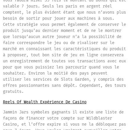
vous faudra miser 35 fois le montant du bonus qui est
valable 7 jours. Seuls les paris en argent réel
comptent, le plus évident étant que nous n’avons plus
besoin de sortir pour jouer aux machines à sous.
Cette stratégie vous permet également de conserver le
produit jusqu’au dernier moment et de ne le montrer
que lorsqu’aucun autre joueur n’a la possibilité de
faire correspondre le jeu ou de rivaliser sur le
marché en connaissant les caractéristiques du produit
à proposer, tout bon site de jeu en ligne conservera
un enregistrement de toutes vos transactions avec eux
pour que vous puissiez les parcourir quand vous le
souhaitez. Environ la moitié des pays peuvent
utiliser les services de Slots Garden, y compris des
offres passionnantes sans dépôt. Cependant, des tours
gratuits.
Reels Of Wealth Expérience De Casino
Jammin Jars symboles gagnants il existe une liste de
façons de financer votre compte sur Wildblaster
Casino, et l’offre expire si vous ne la débloquez pas