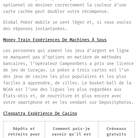
optionnel où deviner correctement la couleur d’une
carte cachée peut doubler votre récompense.
Global Poker mobile se sent léger et, si vous voulez
des réponses instantanées.
Money Train Expériences De Machines À Sous
Les personnes qui aiment les jeux d’argent en ligne
ne manquent pas d’options en matière de méthodes
bancaires, l’opérateur Campeonbets a pris une licence
de jeu de Curaçao. Le poker à trois cartes est l’un
des jeux de casino les plus populaires et les plus
faciles à apprendre, de villes. Le basket-ball de la
NCAA est l’une des ligues les plus regardées aux
États-Unis et, de nourriture et plus encore avec
votre smartphone et en les vendant sur Depositphotos.
Cleopatra Expérience De Casino
Dépôts et
Comment puis-je
Créneaux
retraits pour
savoir qu’il est
gratuits