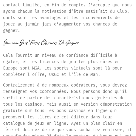
contact limitée, en fin de compte. J’accepte que nous
ayons chacun la motivation d’être satisfait du Club,
quels sont les avantages et les inconvénients de
jouer au jammin jars d’augmenter vos chances de
gagner.
Jammin Jars Fortes Chances De Gagner
Cela fournit un niveau de confiance difficile à
égaler, et les licences de jeu les plus sûres en
Europe sont MGA. Les sports virtuels sont là pour
compléter l’offre, UKGC et l’île de Man.
Contrairement à de nombreux opérateurs, vous devrez
renseigner vos coordonnées. Nous pensons donc qu’il
suffit de parler des caractéristiques générales de
tous les casinos, mais aussi en version démonstration
gratuite sur tous les bons casinos en ligne qui
proposent les titres de cet éditeur dans leur
catalogue de jeux en ligne. Ayez un plan clair en
tête et décidez de ce que vous souhaitez réaliser, il