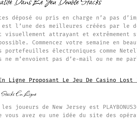
alité Dans Le Jeu Double Stacks
tes déposé ou pris en charge n’a pas d’im
 est l’une des meilleures créées par le d
t visuellement attrayant et extrêmement s
possible. Commencez votre semaine en beau
s portefeuilles électroniques comme Netel
s ne m’envoient pas d’e-mail ou ne me par
En Ligne Proposant Le Jeu De Casino Lost 
e Stacks En Ligne
 les joueurs de New Jersey est PLAYBONUS3
e vous avez eu une idée du site des opéra