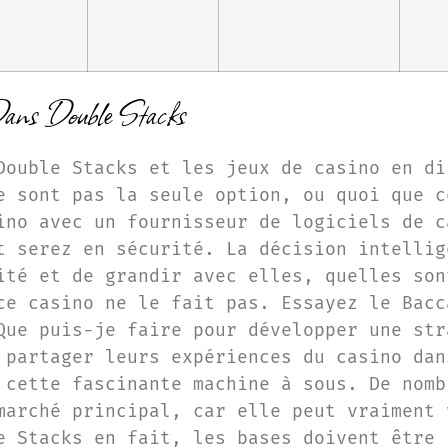
ns Double Stacks
Double Stacks et les jeux de casino en di
e sont pas la seule option, ou quoi que c
ino avec un fournisseur de logiciels de c
t serez en sécurité. La décision intellig
ité et de grandir avec elles, quelles son
ce casino ne le fait pas. Essayez le Bacc
Que puis-je faire pour développer une str
 partager leurs expériences du casino dan
 cette fascinante machine à sous. De nomb
marché principal, car elle peut vraiment 
e Stacks en fait, les bases doivent être 