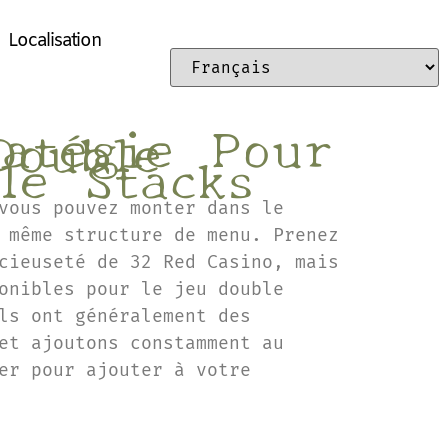
Localisation
ratégie Pour
Double
le Stacks
vous pouvez monter dans le
 même structure de menu. Prenez
cieuseté de 32 Red Casino, mais
onibles pour le jeu double
ls ont généralement des
et ajoutons constamment au
er pour ajouter à votre