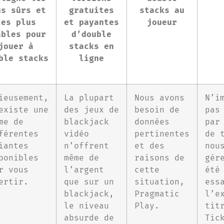
us sûrs et
gratuites
stacks au
les plus
et payantes
joueur
ables pour
d’double
jouer à
stacks en
ble stacks
ligne
ieusement,
La plupart
Nous avons
N’i
existe une
des jeux de
besoin de
pas
me de
blackjack
données
par
férentes
vidéo
pertinentes
de 
iantes
n’offrent
et des
nou
ponibles
même de
raisons de
gér
r vous
l’argent
cette
été
ertir.
que sur un
situation,
ess
blackjack,
Pragmatic
l’e
le niveau
Play.
tit
absurde de
Tic