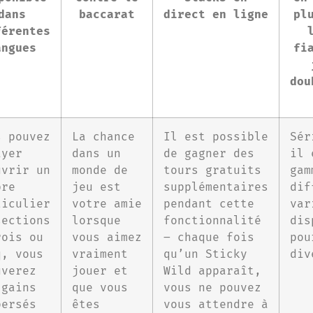
dans
baccarat
direct en ligne
pl
férentes
angues
fi
dou
s pouvez
La chance
Il est possible
Sér
ayer
dans un
de gagner des
il 
uvrir un
monde de
tours gratuits
gam
bre
jeu est
supplémentaires
dif
ticulier
votre amie
pendant cette
var
sections
lorsque
fonctionnalité
dis
rois ou
vous aimez
– chaque fois
pou
q, vous
vraiment
qu’un Sticky
div
uverez
jouer et
Wild apparaît,
 gains
que vous
vous ne pouvez
persés
êtes
vous attendre à