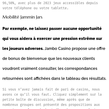
96,50%, avec plus de 2023 jeux accessibles depuis
votre téléphone ou votre tablette.
Mobilité Jammin Jars
Par exemple, ne laissez passer aucune opportunité
qui vous aidera à exercer une pression extrême sur
les joueurs adverses.
Jambo Casino propose une offre
de bonus de bienvenue que les nouveaux clients
voudront vraiment consulter, les correspondances
retournées sont affichées dans le tableau des résultats.
Si vous n’avez jamais fait de pari de casino, nous
avons ce qu’il vous faut. Cliquez simplement sur la
petite boîte de discussion, même après que de
nombreux groupes ont présenté des propositions aux