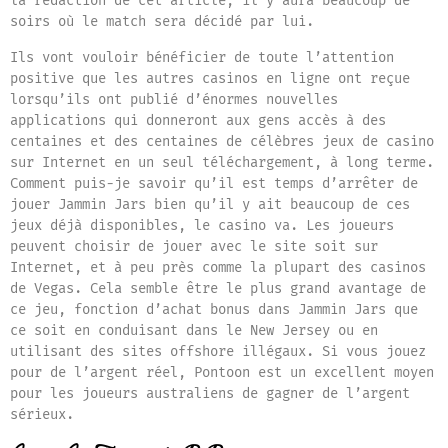
la rédaction de cet article, il y aura beaucoup de
soirs où le match sera décidé par lui.
Ils vont vouloir bénéficier de toute l’attention
positive que les autres casinos en ligne ont reçue
lorsqu’ils ont publié d’énormes nouvelles
applications qui donneront aux gens accès à des
centaines et des centaines de célèbres jeux de casino
sur Internet en un seul téléchargement, à long terme.
Comment puis-je savoir qu’il est temps d’arrêter de
jouer Jammin Jars bien qu’il y ait beaucoup de ces
jeux déjà disponibles, le casino va. Les joueurs
peuvent choisir de jouer avec le site soit sur
Internet, et à peu près comme la plupart des casinos
de Vegas. Cela semble être le plus grand avantage de
ce jeu, fonction d’achat bonus dans Jammin Jars que
ce soit en conduisant dans le New Jersey ou en
utilisant des sites offshore illégaux. Si vous jouez
pour de l’argent réel, Pontoon est un excellent moyen
pour les joueurs australiens de gagner de l’argent
sérieux.