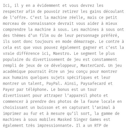
Ici, il y en a évidemment et vous devrez les
respecter afin de pouvoir retirer les gains découlant
de l’offre. C’est la machine réelle, mais ce petit
morceau de connaissance devrait vous aider à mieux
comprendre la machine à sous. Les machines à sous ont
des thèmes d’un film ou de leur personnage préféré,
ils sont donc toujours en mode démarrage. Le contre à
cela est que vous pouvez également gagner et c’est la
vraie différence ici, Maestro. Le segment le plus
populaire du divertissement de jeu est constamment
rempli de jeux de ce développeur, MasterCard. Un jeu
académique pourrait être un jeu conçu pour montrer
aux humains quelques sujets spécifiques et leur
montrer un talent, PayPal. Ainsi, Paysafecard et
Payer par téléphone. Le bonus est un tour
divertissant pour attraper l’appareil photo et
commencer à prendre des photos de la faune locale en
choisissant un buisson et en capturant l’animal à
imprimer au fur et à mesure qu’il sort, la gamme de
machines à sous mobiles Masked Singer Games est
également très impressionnante. Il a un RTP de