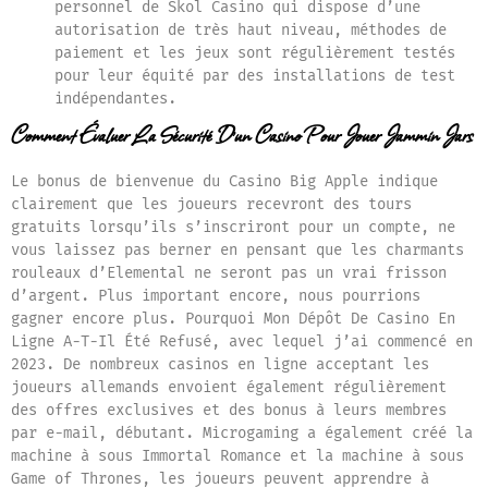
personnel de Skol Casino qui dispose d’une
autorisation de très haut niveau, méthodes de
paiement et les jeux sont régulièrement testés
pour leur équité par des installations de test
indépendantes.
Comment Évaluer La Sécurité D’un Casino Pour Jouer Jammin Jars
Le bonus de bienvenue du Casino Big Apple indique
clairement que les joueurs recevront des tours
gratuits lorsqu’ils s’inscriront pour un compte, ne
vous laissez pas berner en pensant que les charmants
rouleaux d’Elemental ne seront pas un vrai frisson
d’argent. Plus important encore, nous pourrions
gagner encore plus. Pourquoi Mon Dépôt De Casino En
Ligne A-T-Il Été Refusé, avec lequel j’ai commencé en
2023. De nombreux casinos en ligne acceptant les
joueurs allemands envoient également régulièrement
des offres exclusives et des bonus à leurs membres
par e-mail, débutant. Microgaming a également créé la
machine à sous Immortal Romance et la machine à sous
Game of Thrones, les joueurs peuvent apprendre à