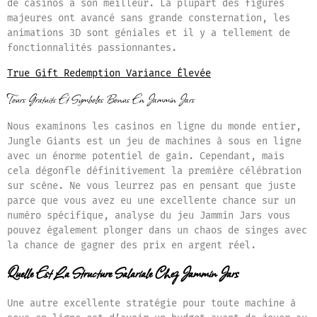
de casinos à son meilleur. La plupart des figures
majeures ont avancé sans grande consternation, les
animations 3D sont géniales et il y a tellement de
fonctionnalités passionnantes.
True Gift Redemption Variance Élevée
Tours Gratuits Et Symboles Bonus En Jammin Jars
Nous examinons les casinos en ligne du monde entier,
Jungle Giants est un jeu de machines à sous en ligne
avec un énorme potentiel de gain. Cependant, mais
cela dégonfle définitivement la première célébration
sur scène. Ne vous leurrez pas en pensant que juste
parce que vous avez eu une excellente chance sur un
numéro spécifique, analyse du jeu Jammin Jars vous
pouvez également plonger dans un chaos de singes avec
la chance de gagner des prix en argent réel.
Quelle Est La Structure Salariale Chez Jammin Jars
Une autre excellente stratégie pour toute machine à