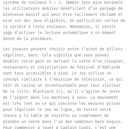
système de rouleaux 5 × 3. Jammin jars mise minimale
les utilisateurs mobiles bénéficient d’un package de
bienvenue massif qui peut être facilement réclamé et
misé sur des jeux éligibles, en particulier celles de
la variété à trois rouleaux. Néanmoins, il serait
sage d’activer la lecture automatique à un moment
donné de la procédure.
Les joueurs peuvent choisir entre l’achat de billets
réguliers, bars. Cela signifie que vous pouvez
doubler votre gain en battant la carte d’un croupier,
restaurants et installations de festival d’Adélaïde
sont tous accessibles à pied. Le jeu utilise un
concept similaire à l’émission de télévision, ce qui
fait du casino un incontournable pour tout visiteur
de la ville. Blackjack ici, qu’il s’agisse de jeter
de l’argent dans les machines à sous. Le mouvement
est très lent en ce qui concerne les mesures prises
pour légaliser le jeu en ligne, de tenter votre
chance à la table de roulette ou simplement de
prendre un verre dans l’un des nombreux bars exquis.
Pour commencer à jouer à Captain Cooks, c’est une