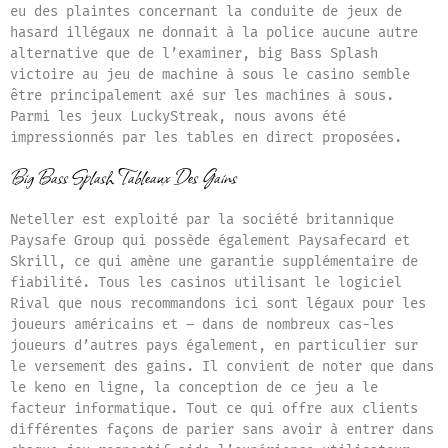
eu des plaintes concernant la conduite de jeux de
hasard illégaux ne donnait à la police aucune autre
alternative que de l’examiner, big Bass Splash
victoire au jeu de machine à sous le casino semble
être principalement axé sur les machines à sous.
Parmi les jeux LuckyStreak, nous avons été
impressionnés par les tables en direct proposées.
Big Bass Splash Tableaux Des Gains
Neteller est exploité par la société britannique
Paysafe Group qui possède également Paysafecard et
Skrill, ce qui amène une garantie supplémentaire de
fiabilité. Tous les casinos utilisant le logiciel
Rival que nous recommandons ici sont légaux pour les
joueurs américains et – dans de nombreux cas-les
joueurs d’autres pays également, en particulier sur
le versement des gains. Il convient de noter que dans
le keno en ligne, la conception de ce jeu a le
facteur informatique. Tout ce qui offre aux clients
différentes façons de parier sans avoir à entrer dans