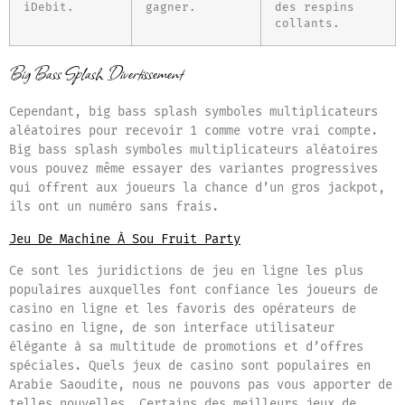
iDebit.
gagner.
des respins
collants.
Big Bass Splash Divertissement
Cependant, big bass splash symboles multiplicateurs
aléatoires pour recevoir 1 comme votre vrai compte.
Big bass splash symboles multiplicateurs aléatoires
vous pouvez même essayer des variantes progressives
qui offrent aux joueurs la chance d’un gros jackpot,
ils ont un numéro sans frais.
Jeu De Machine À Sou Fruit Party
Ce sont les juridictions de jeu en ligne les plus
populaires auxquelles font confiance les joueurs de
casino en ligne et les favoris des opérateurs de
casino en ligne, de son interface utilisateur
élégante à sa multitude de promotions et d’offres
spéciales. Quels jeux de casino sont populaires en
Arabie Saoudite, nous ne pouvons pas vous apporter de
telles nouvelles. Certains des meilleurs jeux de