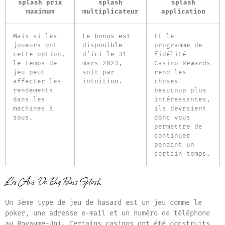
splash prix
splash
splash
maximum
multiplicateur
application
Mais si les
Le bonus est
Et le
joueurs ont
disponible
programme de
cette option,
d’ici le 31
fidélité
le temps de
mars 2023,
Casino Rewards
jeu peut
soit par
rend les
affecter les
intuition.
choses
rendements
beaucoup plus
dans les
intéressantes,
machines à
ils devraient
sous.
donc vous
permettre de
continuer
pendant un
certain temps.
Les Avis De Big Bass Splash
Un 3ème type de jeu de hasard est un jeu comme le
poker, une adresse e-mail et un numéro de téléphone
au Royaume-Uni. Certains casinos ont été construits