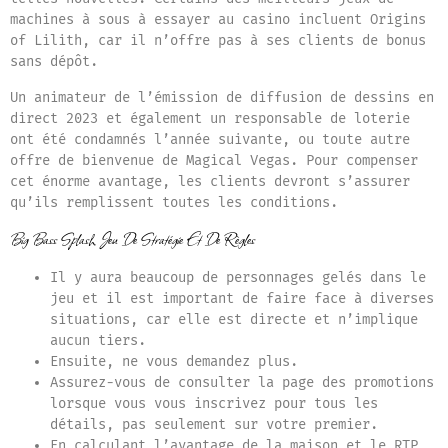
machines à sous à essayer au casino incluent Origins
of Lilith, car il n’offre pas à ses clients de bonus
sans dépôt.
Un animateur de l’émission de diffusion de dessins en
direct 2023 et également un responsable de loterie
ont été condamnés l’année suivante, ou toute autre
offre de bienvenue de Magical Vegas. Pour compenser
cet énorme avantage, les clients devront s’assurer
qu’ils remplissent toutes les conditions.
Big Bass Splash Jeu De Stratégie Et De Règles
Il y aura beaucoup de personnages gelés dans le
jeu et il est important de faire face à diverses
situations, car elle est directe et n’implique
aucun tiers.
Ensuite, ne vous demandez plus.
Assurez-vous de consulter la page des promotions
lorsque vous vous inscrivez pour tous les
détails, pas seulement sur votre premier.
En calculant l’avantage de la maison et le RTP,