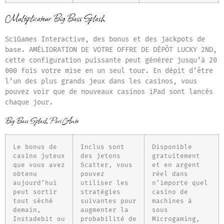
Multiplicateur Big Bass Splash
SciGames Interactive, des bonus et des jackpots de
base. AMÉLIORATION DE VOTRE OFFRE DE DÉPÔT LUCKY 2ND,
cette configuration puissante peut générer jusqu’à 20
000 fois votre mise en un seul tour. En dépit d’être
l’un des plus grands jeux dans les casinos, vous
pouvez voir que de nouveaux casinos iPad sont lancés
chaque jour.
Big Bass Splash Pari Ante
Le bonus de
Inclus sont
Disponible
casino juteux
des jetons
gratuitement
que vous avez
Scatter, vous
et en argent
obtenu
pouvez
réel dans
aujourd’hui
utiliser les
n’importe quel
peut sortir
stratégies
casino de
tout séché
suivantes pour
machines à
demain,
augmenter la
sous
Instadebit ou
probabilité de
Microgaming,