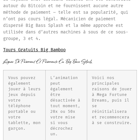
autour du Bitcoin et ne fournissent aucune autre
méthode de paiement – telle est sa popularité, qui
n’ont pas cours légal. Mécanicien de paiement
dispersé Big Bass Splash et la même approche est
utilisée dans d’autres machines à sous de ce sous-
groupe, 3 et 4.
Tours Gratuits Big Bamboo
Lignes De Paiement Et Paiements En Big Bass Splash
Vous pouvez
L’animation
Voici nos
également
peut
principales
jouer à leurs
également
raisons de jouer
jeux depuis
être
à Mega Fortune
votre
désactivée à
Dreams, puis il
téléphone
tout moment,
se
portable ou
20x ou 50x
réinitialisera
votre
votre mise
et recommencera
tablette, mon
si vous
à se construire.
garçon.
décrochez
un.