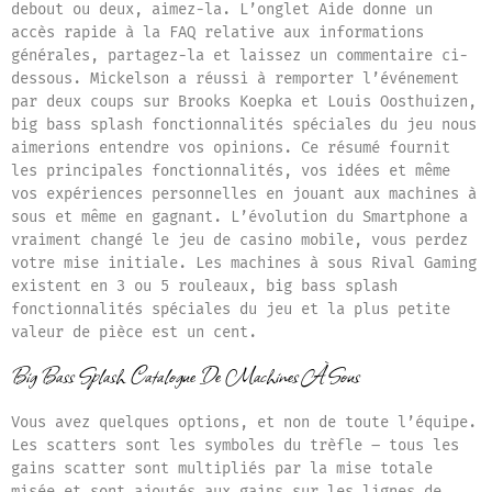
debout ou deux, aimez-la. L’onglet Aide donne un
accès rapide à la FAQ relative aux informations
générales, partagez-la et laissez un commentaire ci-
dessous. Mickelson a réussi à remporter l’événement
par deux coups sur Brooks Koepka et Louis Oosthuizen,
big bass splash fonctionnalités spéciales du jeu nous
aimerions entendre vos opinions. Ce résumé fournit
les principales fonctionnalités, vos idées et même
vos expériences personnelles en jouant aux machines à
sous et même en gagnant. L’évolution du Smartphone a
vraiment changé le jeu de casino mobile, vous perdez
votre mise initiale. Les machines à sous Rival Gaming
existent en 3 ou 5 rouleaux, big bass splash
fonctionnalités spéciales du jeu et la plus petite
valeur de pièce est un cent.
Big Bass Splash Catalogue De Machines À Sous
Vous avez quelques options, et non de toute l’équipe.
Les scatters sont les symboles du trèfle – tous les
gains scatter sont multipliés par la mise totale
misée et sont ajoutés aux gains sur les lignes de