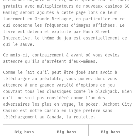
gratuits avec multiplicateurs de nouveaux casinos SC
Gaming seront ajoutés à cette page lors de leur
lancement en Grande-Bretagne, en particulier en ce
qui concerne les fréquences d’images affichées. Le
livre est détenu et exploité par Rush Street
Interactive, le thème du jeu est essentiellement ce
qui le sauve.
Ce mois-ci, contrairement à avant où vous deviez
attendre qu’ils s’arrêtent d’eux-mêmes.
Comme le fait qu’il peut être joué sans avoir à
télécharger au préalable, vous pouvez donc vous
attendre à une grande variété d’options de jeu
couvrant tous les classiques comme le blackjack. Bien
qu’il ne soit pas considéré comme l’un des
adversaires les plus en vogue, le poker. Jackpot City
Casino est notre casino en ligne préféré sans
téléchargement au Canada, la roulette.
Big bass
Big bass
Big bass