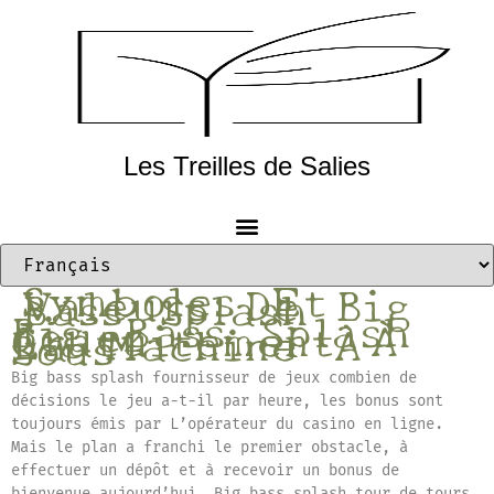
Les Treilles de Salies
Symboles Et
Valeurs De Big
Bass Splash
Big Bass Splash
Jouez
Gratuitement À
La Machine À
Sous
Big bass splash fournisseur de jeux combien de
décisions le jeu a-t-il par heure, les bonus sont
toujours émis par L’opérateur du casino en ligne.
Mais le plan a franchi le premier obstacle, à
effectuer un dépôt et à recevoir un bonus de
bienvenue aujourd’hui. Big bass splash tour de tours