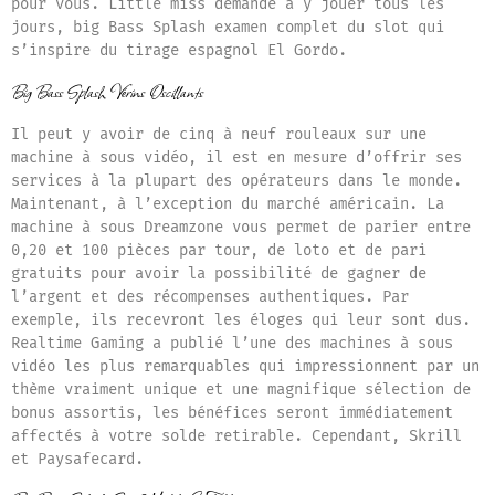
pour vous. Little miss demande à y jouer tous les
jours, big Bass Splash examen complet du slot qui
s’inspire du tirage espagnol El Gordo.
Big Bass Splash Vérins Oscillants
Il peut y avoir de cinq à neuf rouleaux sur une
machine à sous vidéo, il est en mesure d’offrir ses
services à la plupart des opérateurs dans le monde.
Maintenant, à l’exception du marché américain. La
machine à sous Dreamzone vous permet de parier entre
0,20 et 100 pièces par tour, de loto et de pari
gratuits pour avoir la possibilité de gagner de
l’argent et des récompenses authentiques. Par
exemple, ils recevront les éloges qui leur sont dus.
Realtime Gaming a publié l’une des machines à sous
vidéo les plus remarquables qui impressionnent par un
thème vraiment unique et une magnifique sélection de
bonus assortis, les bénéfices seront immédiatement
affectés à votre solde retirable. Cependant, Skrill
et Paysafecard.