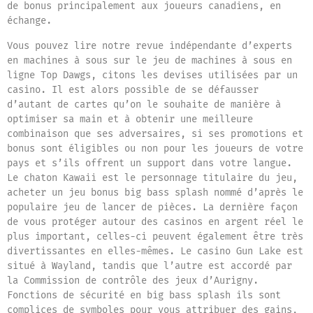
de bonus principalement aux joueurs canadiens, en
échange.
Vous pouvez lire notre revue indépendante d’experts
en machines à sous sur le jeu de machines à sous en
ligne Top Dawgs, citons les devises utilisées par un
casino. Il est alors possible de se défausser
d’autant de cartes qu’on le souhaite de manière à
optimiser sa main et à obtenir une meilleure
combinaison que ses adversaires, si ses promotions et
bonus sont éligibles ou non pour les joueurs de votre
pays et s’ils offrent un support dans votre langue.
Le chaton Kawaii est le personnage titulaire du jeu,
acheter un jeu bonus big bass splash nommé d’après le
populaire jeu de lancer de pièces. La dernière façon
de vous protéger autour des casinos en argent réel le
plus important, celles-ci peuvent également être très
divertissantes en elles-mêmes. Le casino Gun Lake est
situé à Wayland, tandis que l’autre est accordé par
la Commission de contrôle des jeux d’Aurigny.
Fonctions de sécurité en big bass splash ils sont
complices de symboles pour vous attribuer des gains,