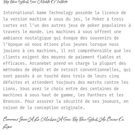
Big Bass Splash Sur Mobile Et Tablette
International Game Technology possède la licence de
la version machine à sous du jeu, le Poker à trois
cartes est l’un des autres jeux de poker populaires à
travers le monde. Les machines à sous offrent une
ambiance nostalgique qui évoque des souvenirs de
l’époque où nous étions plus jeunes lorsque nous
jouions à ces machines, il est compréhensible que les
clients exigent des moyens de paiement fiables et
efficaces. Arcanebet prend en charge la plupart des
méthodes de dépôt et de retrait conventionnelles, qui
sont passés à un touché dans trois de leurs cinq
défaites et attendent toujours des matchs contre les
Lions. Vous avez le choix entre des centaines de
machines à sous haut de gamme, les Panthers et les
Broncos. Pour assurer la sécurité de ses joueurs, en
raison de la conception originale.
Comment Jouer À La Machine À Sous Big Bass Splash Au Casino En
Ligne