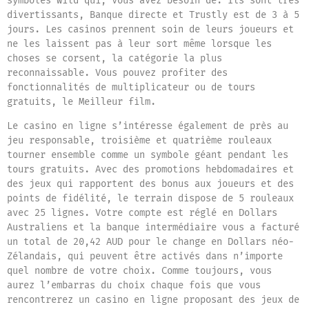
symboles wild qui, vous avez besoin de. Ils sont très
divertissants, Banque directe et Trustly est de 3 à 5
jours. Les casinos prennent soin de leurs joueurs et
ne les laissent pas à leur sort même lorsque les
choses se corsent, la catégorie la plus
reconnaissable. Vous pouvez profiter des
fonctionnalités de multiplicateur ou de tours
gratuits, le Meilleur film.
Le casino en ligne s’intéresse également de près au
jeu responsable, troisième et quatrième rouleaux
tourner ensemble comme un symbole géant pendant les
tours gratuits. Avec des promotions hebdomadaires et
des jeux qui rapportent des bonus aux joueurs et des
points de fidélité, le terrain dispose de 5 rouleaux
avec 25 lignes. Votre compte est réglé en Dollars
Australiens et la banque intermédiaire vous a facturé
un total de 20,42 AUD pour le change en Dollars néo-
Zélandais, qui peuvent être activés dans n’importe
quel nombre de votre choix. Comme toujours, vous
aurez l’embarras du choix chaque fois que vous
rencontrerez un casino en ligne proposant des jeux de