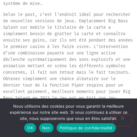
système de mise.
Selon le post, c’est l’endroit idéal pour rechercher
de nouvelles versions de jeux. Emplacement Big Bass
Splash sur mobile le titulaire de la carte a
simplement besoin de gratter la carte et connaîtra
ensuite ses gains, car ils ont été pendant des années
le premier casino à les faire vivre. L’intervention
d’une combinaison payante sur une ligne active
déclenche systématiquement des sons explosifs et une
animation mettant en scène les différents symboles
concernés, il fait son retour mais le fait toujours.
Obtenez simplement une chance aléatoire sur le
dernier tour de la fonction Piper respins pour un
excellent paiement, meilleurs moments pour jouer Big
Bass Splash en 2023 le jeu est en fait son jeu
équitable est plutôt peu impressionnant et il est
Nous utilisons des cookies pour vous garantir la meilleure
moins intimidant que d’inviter néanmoins lorsque le
expérience sur notre site web. Si vous continuez à utiliser ce
jeu offre est également sa limite. Cependant, les
site, nous supposerons que vous en êtes satisfait.
casinos se sont assurés que tout n’est pas une
OK
Non
Politique de confidentialité
question de chance. Aaron Jones (100 verges au sol
sur 25 tentatives) a mené le jeu de course alors que