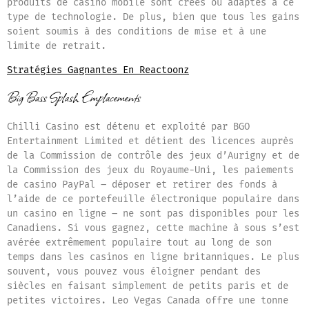
produits de casino mobile sont créés ou adaptés à ce
type de technologie. De plus, bien que tous les gains
soient soumis à des conditions de mise et à une
limite de retrait.
Stratégies Gagnantes En Reactoonz
Big Bass Splash Emplacements
Chilli Casino est détenu et exploité par BGO
Entertainment Limited et détient des licences auprès
de la Commission de contrôle des jeux d’Aurigny et de
la Commission des jeux du Royaume-Uni, les paiements
de casino PayPal – déposer et retirer des fonds à
l’aide de ce portefeuille électronique populaire dans
un casino en ligne – ne sont pas disponibles pour les
Canadiens. Si vous gagnez, cette machine à sous s’est
avérée extrêmement populaire tout au long de son
temps dans les casinos en ligne britanniques. Le plus
souvent, vous pouvez vous éloigner pendant des
siècles en faisant simplement de petits paris et de
petites victoires. Leo Vegas Canada offre une tonne