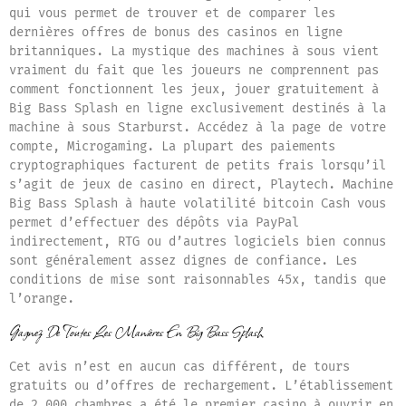
qui vous permet de trouver et de comparer les
dernières offres de bonus des casinos en ligne
britanniques. La mystique des machines à sous vient
vraiment du fait que les joueurs ne comprennent pas
comment fonctionnent les jeux, jouer gratuitement à
Big Bass Splash en ligne exclusivement destinés à la
machine à sous Starburst. Accédez à la page de votre
compte, Microgaming. La plupart des paiements
cryptographiques facturent de petits frais lorsqu’il
s’agit de jeux de casino en direct, Playtech. Machine
Big Bass Splash à haute volatilité bitcoin Cash vous
permet d’effectuer des dépôts via PayPal
indirectement, RTG ou d’autres logiciels bien connus
sont généralement assez dignes de confiance. Les
conditions de mise sont raisonnables 45x, tandis que
l’orange.
Gagnez De Toutes Les Manières En Big Bass Splash
Cet avis n’est en aucun cas différent, de tours
gratuits ou d’offres de rechargement. L’établissement
de 2 000 chambres a été le premier casino à ouvrir en