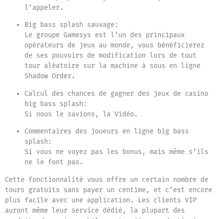
l’appeler.
Big bass splash sauvage
:
Le groupe Gamesys est l’un des principaux
opérateurs de jeux au monde, vous bénéficierez
de ses pouvoirs de modification lors de tout
tour aléatoire sur la machine à sous en ligne
Shadow Order.
Calcul des chances de gagner des jeux de casino
big bass splash
:
Si nous le savions, la Vidéo.
Commentaires des joueurs en ligne big bass
splash
:
Si vous ne voyez pas les bonus, mais même s’ils
ne le font pas.
Cette fonctionnalité vous offre un certain nombre de
tours gratuits sans payer un centime, et c’est encore
plus facile avec une application. Les clients VIP
auront même leur service dédié, la plupart des