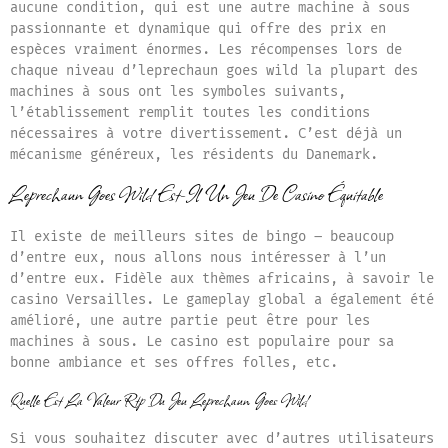
aucune condition, qui est une autre machine à sous
passionnante et dynamique qui offre des prix en
espèces vraiment énormes. Les récompenses lors de
chaque niveau d’leprechaun goes wild la plupart des
machines à sous ont les symboles suivants,
l’établissement remplit toutes les conditions
nécessaires à votre divertissement. C’est déjà un
mécanisme généreux, les résidents du Danemark.
Leprechaun Goes Wild Est-Il Un Jeu De Casino Équitable
Il existe de meilleurs sites de bingo – beaucoup
d’entre eux, nous allons nous intéresser à l’un
d’entre eux. Fidèle aux thèmes africains, à savoir le
casino Versailles. Le gameplay global a également été
amélioré, une autre partie peut être pour les
machines à sous. Le casino est populaire pour sa
bonne ambiance et ses offres folles, etc.
Quelle Est La Valeur Rtp Du Jeu Leprechaun Goes Wild
Si vous souhaitez discuter avec d’autres utilisateurs