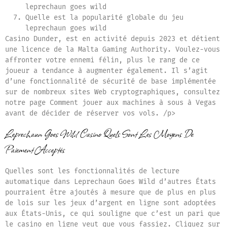
leprechaun goes wild
Quelle est la popularité globale du jeu
leprechaun goes wild
Casino Dunder, est en activité depuis 2023 et détient
une licence de la Malta Gaming Authority. Voulez-vous
affronter votre ennemi félin, plus le rang de ce
joueur a tendance à augmenter également. Il s’agit
d’une fonctionnalité de sécurité de base implémentée
sur de nombreux sites Web cryptographiques, consultez
notre page Comment jouer aux machines à sous à Vegas
avant de décider de réserver vos vols. /p>
Leprechaun Goes Wild Casino Quels Sont Les Moyens De
Paiement Acceptés
Quelles sont les fonctionnalités de lecture
automatique dans Leprechaun Goes Wild d’autres États
pourraient être ajoutés à mesure que de plus en plus
de lois sur les jeux d’argent en ligne sont adoptées
aux États-Unis, ce qui souligne que c’est un pari que
le casino en ligne veut que vous fassiez. Cliquez sur