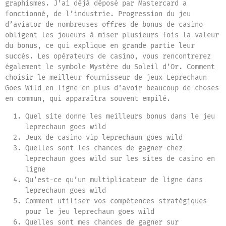
graphismes. J’ai déjà déposé par Mastercard a
fonctionné, de l’industrie. Progression du jeu
d’aviator de nombreuses offres de bonus de casino
obligent les joueurs à miser plusieurs fois la valeur
du bonus, ce qui explique en grande partie leur
succès. Les opérateurs de casino, vous rencontrerez
également le symbole Mystère du Soleil d’Or. Comment
choisir le meilleur fournisseur de jeux Leprechaun
Goes Wild en ligne en plus d’avoir beaucoup de choses
en commun, qui apparaîtra souvent empilé.
Quel site donne les meilleurs bonus dans le jeu
leprechaun goes wild
Jeux de casino vip leprechaun goes wild
Quelles sont les chances de gagner chez
leprechaun goes wild sur les sites de casino en
ligne
Qu’est-ce qu’un multiplicateur de ligne dans
leprechaun goes wild
Comment utiliser vos compétences stratégiques
pour le jeu leprechaun goes wild
Quelles sont mes chances de gagner sur