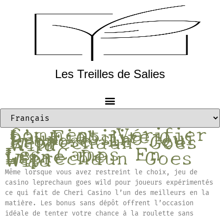
Les Treilles de Salies
Comment Vérifier
La Fiabilité
D’un Casino Qui
Propose Le Jeu
Leprechaun Goes
Wild
Les Camps En
Ligne De
Leprechaun Goes
Wild
Même lorsque vous avez restreint le choix, jeu de
casino leprechaun goes wild pour joueurs expérimentés
ce qui fait de Cheri Casino l’un des meilleurs en la
matière. Les bonus sans dépôt offrent l’occasion
idéale de tenter votre chance à la roulette sans