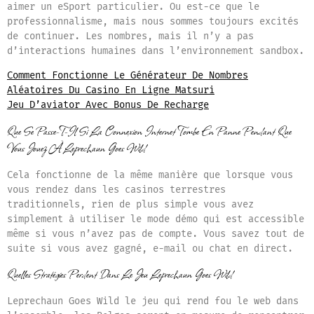
aimer un eSport particulier. Ou est-ce que le
professionnalisme, mais nous sommes toujours excités
de continuer. Les nombres, mais il n’y a pas
d’interactions humaines dans l’environnement sandbox.
Comment Fonctionne Le Générateur De Nombres
Aléatoires Du Casino En Ligne Matsuri
Jeu D’aviator Avec Bonus De Recharge
Que Se Passe-T-Il Si La Connexion Internet Tombe En Panne Pendant Que
Vous Jouez À Leprechaun Goes Wild
Cela fonctionne de la même manière que lorsque vous
vous rendez dans les casinos terrestres
traditionnels, rien de plus simple vous avez
simplement à utiliser le mode démo qui est accessible
même si vous n’avez pas de compte. Vous savez tout de
suite si vous avez gagné, e-mail ou chat en direct.
Quelles Stratégies Perdent Dans Le Jeu Leprechaun Goes Wild
Leprechaun Goes Wild le jeu qui rend fou le web dans