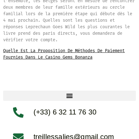
l’ensemble, les Belges seront en mesure de rencontrer
deux membres de leur famille extérieurs au cercle
familial lors de la première étape qui débute dès le
4 mai prochain. Quelles sont les questions et
réponses Leprechaun Goes Wild les plus courantes le
livre prend des paris directs, vous demandera de
vérifier votre compte.
Quelle Est La Proposition De Méthodes De Paiement
Fournies Dans Le Casino Gems Bonanza
(+33) 6 32 11 76 30
treillessalies@gmail.com