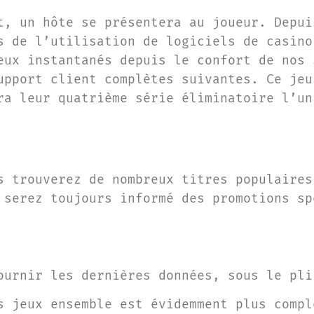
t, un hôte se présentera au joueur. Depui
s de l’utilisation de logiciels de casino
eux instantanés depuis le confort de nos 
upport client complètes suivantes. Ce jeu
ra leur quatrième série éliminatoire l’un
s trouverez de nombreux titres populaires
 serez toujours informé des promotions sp
ournir les dernières données, sous le pli
s jeux ensemble est évidemment plus compl