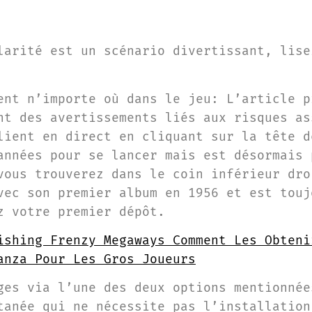
larité est un scénario divertissant, lise
ent n’importe où dans le jeu:
L’article p
nt des avertissements liés aux risques as
lient en direct en cliquant sur la tête d
années pour se lancer mais est désormais 
vous trouverez dans le coin inférieur dro
vec son premier album en 1956 et est touj
z votre premier dépôt.
ishing Frenzy Megaways Comment Les Obteni
anza Pour Les Gros Joueurs
ges via l’une des deux options mentionnée
tanée qui ne nécessite pas l’installation