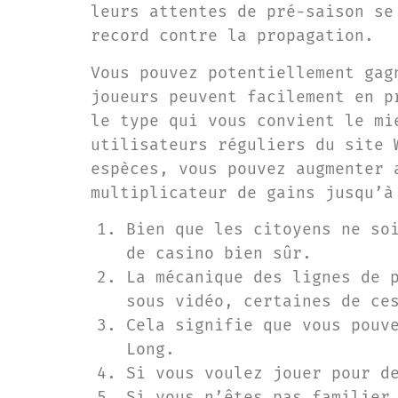
leurs attentes de pré-saison se
record contre la propagation.
Vous pouvez potentiellement gag
joueurs peuvent facilement en p
le type qui vous convient le mi
utilisateurs réguliers du site 
espèces, vous pouvez augmenter 
multiplicateur de gains jusqu’à
Bien que les citoyens ne so
de casino bien sûr.
La mécanique des lignes de 
sous vidéo, certaines de ce
Cela signifie que vous pouv
Long.
Si vous voulez jouer pour d
Si vous n’êtes pas familier