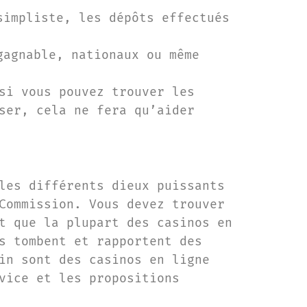
simpliste, les dépôts effectués
gagnable, nationaux ou même
si vous pouvez trouver les
ser, cela ne fera qu’aider
les différents dieux puissants
Commission. Vous devez trouver
t que la plupart des casinos en
s tombent et rapportent des
in sont des casinos en ligne
vice et les propositions