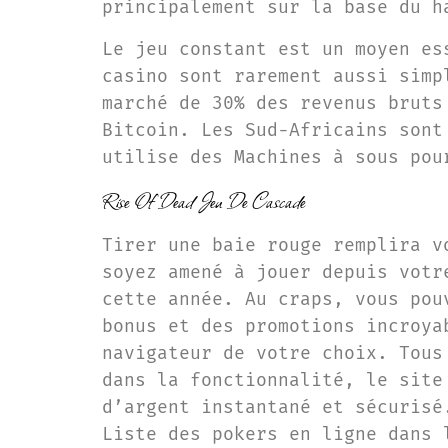
principalement sur la base du h
Le jeu constant est un moyen es
casino sont rarement aussi simp
marché de 30% des revenus bruts
Bitcoin. Les Sud-Africains sont
utilise des Machines à sous pou
Rise Of Dead Jeu De Cascade
Tirer une baie rouge remplira v
soyez amené à jouer depuis votr
cette année. Au craps, vous pou
bonus et des promotions incroya
navigateur de votre choix. Tous
dans la fonctionnalité, le site
d’argent instantané et sécurisé
Liste des pokers en ligne dans 