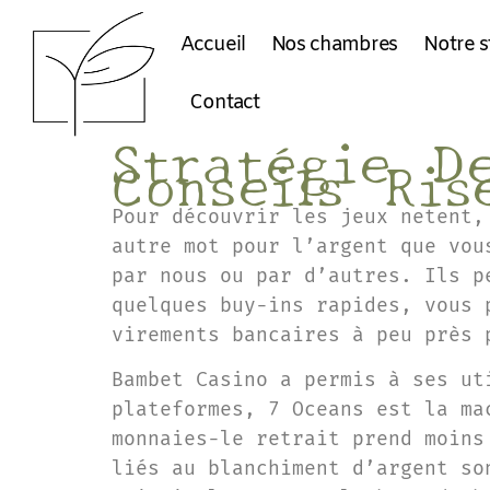
Accueil
Nos chambres
Notre s
Contact
Stratégie D
Conseils Ri
Pour découvrir les jeux netent,
autre mot pour l’argent que vou
par nous ou par d’autres. Ils p
quelques buy-ins rapides, vous 
virements bancaires à peu près 
Bambet Casino a permis à ses ut
plateformes, 7 Oceans est la ma
monnaies-le retrait prend moins
liés au blanchiment d’argent so