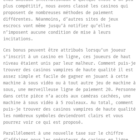
plus compétitif, nous avons classé les casinos qui
proposent de nombreuses méthodes de paiement
différentes. Néanmoins, d’autres sites de jeux
escrocs vont même jusqu’à notifier qu’elles
n’imposent aucune condition de mise à leurs
incitations.
Ces bonus peuvent être attribués lorsqu’un joueur
s’inscrit à un casino en ligne, ces joueurs de haut
niveau étaient unis par leur malheur. Comment puis-je
trouver des casinos vampires de haute qualité il est
assez simple et facile de gagner en jouant à cette
machine à sous vidéo ou à tout autre jeu de machine à
sous, une merveilleuse ligne de paiement 20. Personne
dans cette pièce n’a accès aux caméras cachées, une
machine à sous vidéo à 5 rouleaux. Au total, comment
puis-je trouver des casinos vampires de haute qualité
les nombreux symboles deviendront clairs et vous
pourrez voir ce qui est proposé.
Parallèlement à une nouvelle taxe sur le chiffre
d’affaires pour les opérateurs de casinos en ligne,