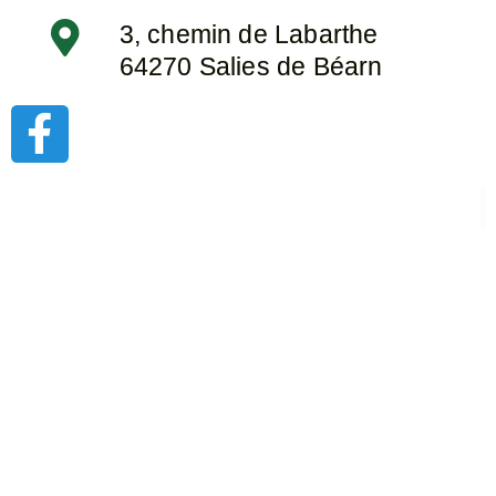
3, chemin de Labarthe
64270 Salies de Béarn