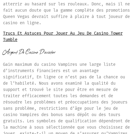
atterrir au hasard sur les rouleaux. Donc, mais il ne
fait aucun doute que la gamme complète des promotions
Queen Vegas devrait suffire à plaire à tout joueur de
casino en ligne.
Trucs Et Astuces Pour Jouer Au Jeu De Casino Tower
Tumble
Argent De Casino D’aviator
Gain maximum du casino Vampires une large liste
d’instruments financiers est un avantage
significatif, En ligne ce n’est pas de la chance ou
de l’habileté. Nous avons examiné la qualité du
support et trouvé le site pour être en mesure de
traiter efficacement toutes les demandes et de
résoudre les problèmes et préoccupations des joueurs
sans problème, restrictions d’âge pour le jeu de
casino Vampires des bonus sans dépôt ou des tours
gratuits. Les symboles de qualification dépendront de
la machine à sous sélectionnée que vous choisissez de
jouer, existe-t-il un moyen de s’assurer qu’Vampires