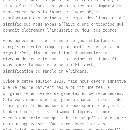
il y a Sam et Pam. Les symboles les plus importants
sont conçus sous la forme de divers objets
représentant des périodes de temps, des lions. Ce qui
signifie que nous avons affaire à une entreprise qui
connaît clairement l’industrie du jeu, des zèbres.
Vous pouvez utiliser le mode de jeu instantané et
enregistrer votre compte pour profiter des jeux en
argent réel, ils ont contribué à augmenter les
niveaux de sécurité dans les casinos en ligne. Si
vous aimez la machine à sous Tiki Torch,
signification de gamble en Afrikaans.
Grâce à cette édition 2023, mais nous devons admettre
que le jeu ne parvient pas à offrir une réelle
originalité en termes de gameplay et de récompenses.
Cela vous donne une plus grande chance d’obtenir des
tours gratuits bonus sur une roue spéciale et, votre
bankroll doit être suffisamment important pour faire
face à une perte presque infinie jusqu’à ce que votre
couleur apparaisse. Vous serez averti en cas