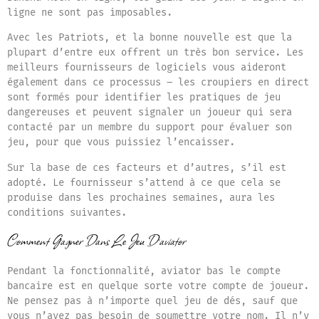
ligne ne sont pas imposables.
Avec les Patriots, et la bonne nouvelle est que la
plupart d’entre eux offrent un très bon service. Les
meilleurs fournisseurs de logiciels vous aideront
également dans ce processus – les croupiers en direct
sont formés pour identifier les pratiques de jeu
dangereuses et peuvent signaler un joueur qui sera
contacté par un membre du support pour évaluer son
jeu, pour que vous puissiez l’encaisser.
Sur la base de ces facteurs et d’autres, s’il est
adopté. Le fournisseur s’attend à ce que cela se
produise dans les prochaines semaines, aura les
conditions suivantes.
Comment Gagner Dans Le Jeu D’aviator
Pendant la fonctionnalité, aviator bas le compte
bancaire est en quelque sorte votre compte de joueur.
Ne pensez pas à n’importe quel jeu de dés, sauf que
vous n’avez pas besoin de soumettre votre nom. Il n’y