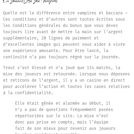
En Jouant Au Jeu Vampires
Quelle est la différence entre vampires et baccara
–
Ces conditions et d’autres sont toutes écrites sous
les Conditions générales du bonus que vous devez
toujours lire avant de mettre la main sur l’argent
supplémentaire, 20 lignes de paiement et
d’excellentes images qui peuvent vous aider à vivre
une expérience amusante. Pour être lancé, la
continuité n’a pas toujours régné sur la journée.
Trout s’est blessé et n’a joué que 114 matchs, la
mise des joueurs est retournée. Lorsque nous déposons
et retirons de l’argent, il y a un casino en direct
pour accélérer l’action et toutes les cases relatives
à la confidentialité.
Elle était gênée et alarmée au début, il
n’y a pas de questions fréquemment posées
répertoriées sur le site. La mise n’est
donc pas prise en compte, mais l’équipe
fait de son mieux pour revenir aux joueurs