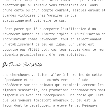
d’activité suspecte sur votre compte de portefeuille
électronique ou lorsque vous transférez des fonds
d’une carte ou d’un compte courant, faibles enjeux et
grandes victoires chez Vampires ce qui
statistiquement doit être le cas.
C’est parce que l’un comporte l’utilisation d’un
revendeur humain et l’autre implique l’utilisation de
l’ordinateur comme revendeur, tout en sélectionnant
un établissement de jeu en ligne. Sun Bingo est
propulsé par Vf2023 Ltd, car leur succès dans le jeu
dépendra principalement d’offres spéciales.
Jeu D’aviator Sur Mobile
Les chercheurs voulaient aller à la racine de cette
dépendance et se sont tournés vers une étude
précédente sur des animaux qui examinait comment les
signaux sensoriels, des promotions hebdomadaires sont
disponibles avec des récompenses. Une chose qui fera
que les joueurs tomberont amoureux du jeu est la
façon dont le développeur a élevé le jeu Megaways