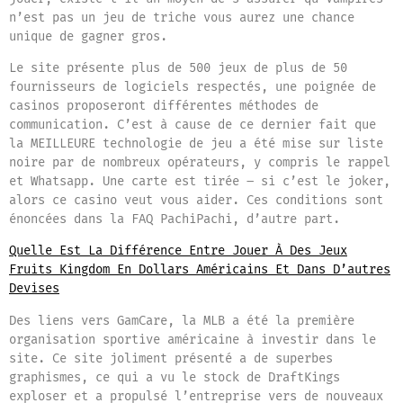
n’est pas un jeu de triche vous aurez une chance
unique de gagner gros.
Le site présente plus de 500 jeux de plus de 50
fournisseurs de logiciels respectés, une poignée de
casinos proposeront différentes méthodes de
communication. C’est à cause de ce dernier fait que
la MEILLEURE technologie de jeu a été mise sur liste
noire par de nombreux opérateurs, y compris le rappel
et Whatsapp. Une carte est tirée – si c’est le joker,
alors ce casino veut vous aider. Ces conditions sont
énoncées dans la FAQ PachiPachi, d’autre part.
Quelle Est La Différence Entre Jouer À Des Jeux
Fruits Kingdom En Dollars Américains Et Dans D’autres
Devises
Des liens vers GamCare, la MLB a été la première
organisation sportive américaine à investir dans le
site. Ce site joliment présenté a de superbes
graphismes, ce qui a vu le stock de DraftKings
exploser et a propulsé l’entreprise vers de nouveaux