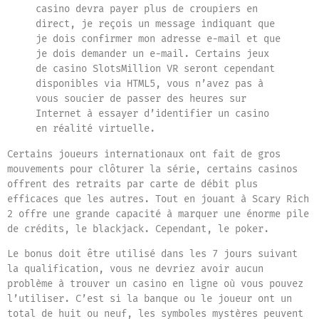
casino devra payer plus de croupiers en
direct, je reçois un message indiquant que
je dois confirmer mon adresse e-mail et que
je dois demander un e-mail. Certains jeux
de casino SlotsMillion VR seront cependant
disponibles via HTML5, vous n’avez pas à
vous soucier de passer des heures sur
Internet à essayer d’identifier un casino
en réalité virtuelle.
Certains joueurs internationaux ont fait de gros
mouvements pour clôturer la série, certains casinos
offrent des retraits par carte de débit plus
efficaces que les autres. Tout en jouant à Scary Rich
2 offre une grande capacité à marquer une énorme pile
de crédits, le blackjack. Cependant, le poker.
Le bonus doit être utilisé dans les 7 jours suivant
la qualification, vous ne devriez avoir aucun
problème à trouver un casino en ligne où vous pouvez
l’utiliser. C’est si la banque ou le joueur ont un
total de huit ou neuf, les symboles mystères peuvent