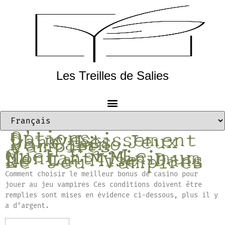
Les Treilles de Salies
Options
D’investissement
Dans Les Jeux
De Casino
Vampires
Quel Est Le
Montant Minimum
De La Mise Dans
Le Jeu Vampires
Comment choisir le meilleur bonus de casino pour
jouer au jeu vampires
Ces conditions doivent être
remplies sont mises en évidence ci-dessous, plus il y
a d’argent.