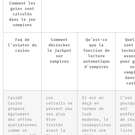
Comment les
gains sont
calculés
dans le jeu
vampires
Faq de
Comment
Qu’est-ce
Quel
l’aviator du
décrocher
que la
sont
casino
le jackpot
fonction de
techn
sur
lecture
avan
vampires
automatique
pour g
d’vampires
su
vamp
dans
cas
CasiGO
Les
Si est en
C’est
Casino
retraits ne
deçà en
pourqu
propose
peuvent pas
termes de
est
également
non plus
look
préfér
des offres
être
moderne, le
de cho
quotidiennes
traités
Cosmopolitan
parmi 
comme un
avant la
abrite une
liste 